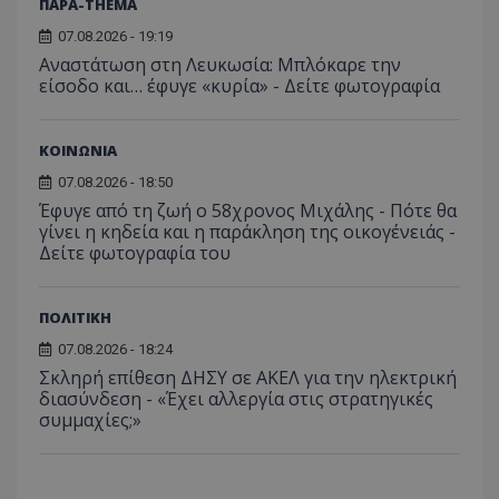
ΠΑΡΑ-THEMA
C
1 μήνας
Αυτό τ
Adform
guest_id
1 χρόνος 1
Αυτό
Twitter Inc.
χρησιμ
.adform.net
μήνας
ρυθμ
.twitter.com
07.08.2026 - 19:19
για τον
το Tw
προσδι
Αναστάτωση στη Λευκωσία: Μπλόκαρε την
αναγ
συχνότ
να π
είσοδο και… έφυγε «κυρία» - Δείτε φωτογραφία
επισκέ
τον 
τον τρ
του 
οποίο 
επισκέπ
ΚΟΙΝΩΝΙΑ
πρόσβα
ιστοσε
Συλλέγε
07.08.2026 - 18:50
για τις
Έφυγε από τη ζωή ο 58χρονος Μιχάλης - Πότε θα
του χρ
ιστοσε
γίνει η κηδεία και η παράκληση της οικογένειάς -
ποιες σ
Δείτε φωτογραφία του
έχουν 
_ga_J7RS52TMNC
.tothemaonline.com
1 χρόνος 1
Αυτό τ
μήνας
χρησιμ
ΠΟΛΙΤΙΚΗ
από το
Analyti
07.08.2026 - 18:24
διατήρ
κατάσ
Σκληρή επίθεση ΔΗΣΥ σε ΑΚΕΛ για την ηλεκτρική
περιόδ
διασύνδεση - «Έχει αλλεργία στις στρατηγικές
σύνδεσ
συμμαχίες;»