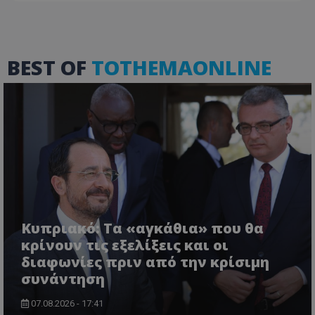
BEST OF
TOTHEMAONLINE
ASP.NET_SessionId
Microsoft Corporation
themasports.tothemaonline.co
Κυπριακό: Τα «αγκάθια» που θα
κρίνουν τις εξελίξεις και οι
διαφωνίες πριν από την κρίσιμη
VISITOR_PRIVACY_METADATA
YouTube
συνάντηση
.youtube.com
07.08.2026 - 17:41