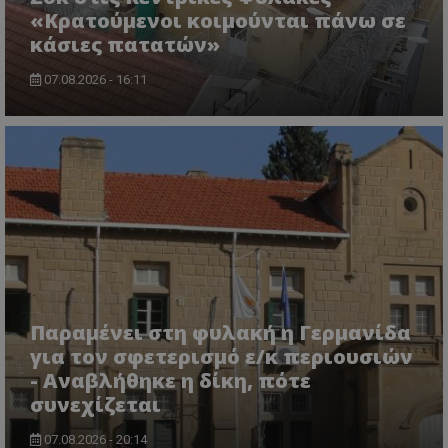
«Κρατούμενοι κοιμούνται πάνω σε
CookieScriptConsent
CookieScript
www.tothemaonline.com
κάσιες πατατών»
07.08.2026 - 16:11
usprivacy
.themasports.tothemaonline.co
Παραμένει στη φυλακή η Γερμανίδα
για τον σφετερισμό ε/κ περιουσιών
- Αναβλήθηκε η δίκη, πότε
συνεχίζεται
07.08.2026 - 20:14