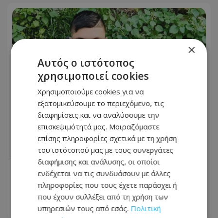
×
Αυτός ο ιστότοπος
χρησιμοποιεί cookies
Χρησιμοποιούμε cookies για να
εξατομικεύσουμε το περιεχόμενο, τις
διαφημίσεις και να αναλύσουμε την
επισκεψιμότητά μας. Μοιραζόμαστε
επίσης πληροφορίες σχετικά με τη χρήση
«Δεν το πιστεύουμε», λένε οι
του ιστότοπού μας με τους συνεργάτες
Αμερικανοί που υιοθέτησαν τον
διαφήμισης και ανάλυσης, οι οποίοι
Αφγανό στη Λέσβο - Η αρχική εκδοχή
ενδέχεται να τις συνδυάσουν με άλλες
για το φονικό στην Κυψέλη και η
πληροφορίες που τους έχετε παράσχει ή
σιωπή στην απολογία
που έχουν συλλέξει από τη χρήση των
υπηρεσιών τους από εσάς.
Πολιτική
07.08.2026 - 08:16