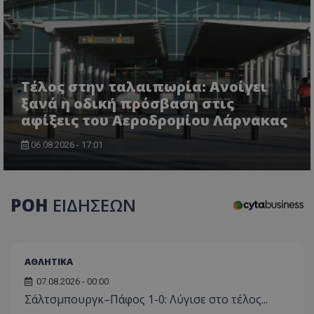
τον 
τον τρ
του 
οποίο 
επισκέπ
πρόσβα
ιστοσε
Συλλέγε
για τις
του χρ
Τέλος στην ταλαιπωρία: Ανοίγει
ιστοσε
ποιες σ
ξανά η οδική πρόσβαση στις
έχουν 
αφίξεις του Αεροδρομίου Λάρνακας
_ga_J7RS52TMNC
.tothemaonline.com
1 χρόνος 1
Αυτό τ
μήνας
χρησιμ
από το
06.08.2026 - 17:01
Analyti
διατήρ
κατάσ
περιόδ
σύνδεσ
ΡΟΗ
ΕΙΔΗΣΕΩΝ
ΑΘΛΗΤΙΚΑ
07.08.2026 - 00:00
Σάλτσμπουργκ–Πάφος 1-0: Λύγισε στο τέλος...