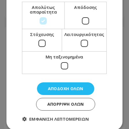
Global Finance
Απολύτως
Απόδοσης
απαραίτητα
27.07.2026 - 12:41
Στόχευσης
Λειτουργικότητας
Μη ταξινομημένα
ΑΠΟΔΟΧΉ ΌΛΩΝ
ΑΠΌΡΡΙΨΗ ΌΛΩΝ
Η νέα ιστοσελίδα της Louis Hotels σας
φέρνει ένα βήμα πιο κοντά στις
ΕΜΦΆΝΙΣΗ ΛΕΠΤΟΜΕΡΕΙΏΝ
επόμενες διακοπές σας