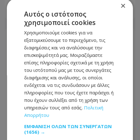
×
Αυτός ο ιστότοπος
29.07.2026 - 11:45
χρησιμοποιεί cookies
Χρησιμοποιούμε cookies για να
εξατομικεύσουμε το περιεχόμενο, τις
διαφημίσεις και να αναλύσουμε την
επισκεψιμότητά μας. Μοιραζόμαστε
επίσης πληροφορίες σχετικά με τη χρήση
του ιστότοπού μας με τους συνεργάτες
διαφήμισης και ανάλυσης, οι οποίοι
ενδέχεται να τις συνδυάσουν με άλλες
πληροφορίες που τους έχετε παράσχει ή
που έχουν συλλέξει από τη χρήση των
υπηρεσιών τους από εσάς.
Πολιτική
Απορρήτου
Τράπεζα Κύπρου: Καλύτερη Τράπεζα
Υποθεματοφυλακής (Sub-Custodian
ΕΜΦΆΝΙΣΗ ΌΛΩΝ ΤΩΝ ΣΥΝΕΡΓΑΤΏΝ
Bank) στην Κύπρο για το 2026, από το
(1656) →