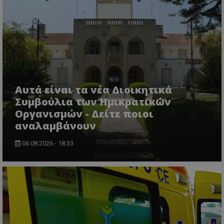
msToken
.tiktok.com
Αυτά είναι τα νέα Διοικητικά
Συμβούλια των Ημικρατικών
Οργανισμών - Δείτε ποιοι
αναλαμβάνουν
06.08.2026 - 18:33
CookieScriptConsent
CookieScript
www.tothemaonline.com