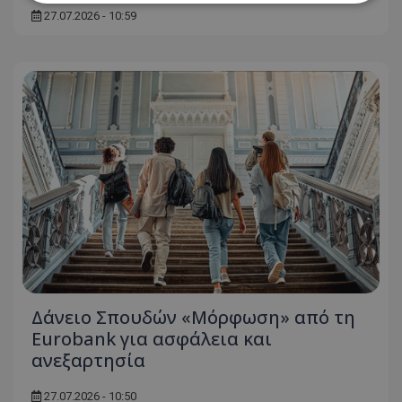
27.07.2026 - 10:59
Απολύτως απαραίτητα
Απόδοσης
Στόχευσης
Λειτουργικότητας
Μη ταξινομημένα
Τα απολύτως απαραίτητα cookies επιτρέπουν
βασικές λειτουργίες του ιστότοπου, όπως τη
σύνδεση χρήστη και τη διαχείριση λογαριασμού.
Ο ιστότοπος δεν μπορεί να χρησιμοποιηθεί σωστά
χωρίς τα απολύτως απαραίτητα cookies.
Ονοματεπώνυμο
Προμηθευτής
/
Πεδίο
usprivacy
.lifenewscy.tothemaonline.com
Δάνειο Σπουδών «Μόρφωση» από τη
Eurobank για ασφάλεια και
ανεξαρτησία
27.07.2026 - 10:50