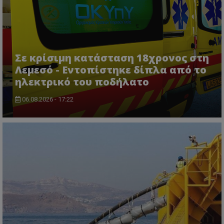
Σε κρίσιμη κατάσταση 18χρονος στη
Λεμεσό - Εντοπίστηκε δίπλα από το
ηλεκτρικό του ποδήλατο
usprivacy
.themasports.tothemaonline.co
06.08.2026 - 17:22