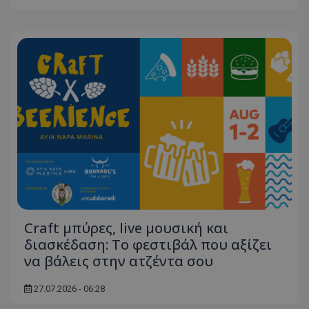
ASP.NET_SessionId
Microsoft Corporation
themasports.tothemaonline.co
VISITOR_PRIVACY_METADATA
YouTube
.youtube.com
Craft μπύρες, live μουσική και
διασκέδαση: Το φεστιβάλ που αξίζει
να βάλεις στην ατζέντα σου
27.07.2026 - 06:28