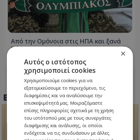
Από την Ομόνοια στις ΗΠΑ και ξανά
Κύπρο! Η ανακοίνωση της μεταγραφής
×
Αυτός ο ιστότοπος
06.08.2026 - 16:01
χρησιμοποιεί cookies
Χρησιμοποιούμε cookies για να
εξατομικεύσουμε το περιεχόμενο, τις
BEST OF
TOTHEMAONLINE
διαφημίσεις και να αναλύσουμε την
επισκεψιμότητά μας. Μοιραζόμαστε
επίσης πληροφορίες σχετικά με τη χρήση
του ιστότοπού μας με τους συνεργάτες
διαφήμισης και ανάλυσης, οι οποίοι
ενδέχεται να τις συνδυάσουν με άλλες