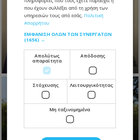
πληροφορίες που τους έχετε παράσχει ή
που έχουν συλλέξει από τη χρήση των
υπηρεσιών τους από εσάς.
Πολιτική
Απορρήτου
Ανασχηματισμός με πολιτικά
ΕΜΦΆΝΙΣΗ ΌΛΩΝ ΤΩΝ ΣΥΝΕΡΓΑΤΏΝ
μηνύματα: Ο Πρόεδρος
(1656) →
Χριστοδουλίδης έθεσε τον πήχη
ψηλά για τη νέα κυβέρνηση
Απολύτως
Απόδοσης
απαραίτητα
06.08.2026 - 09:41
Στόχευσης
Λειτουργικότητας
Μη ταξινομημένα