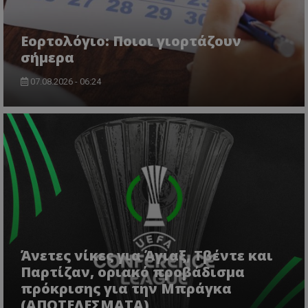
Εορτολόγιο: Ποιοι γιορτάζουν
σήμερα
07.08.2026 - 06:24
msToken
.tiktok.com
Άνετες νίκες για Άγιαξ, Τβέντε και
Παρτίζαν, οριακό προβάδισμα
πρόκρισης για την Μπράγκα
(ΑΠΟΤΕΛΕΣΜΑΤΑ)