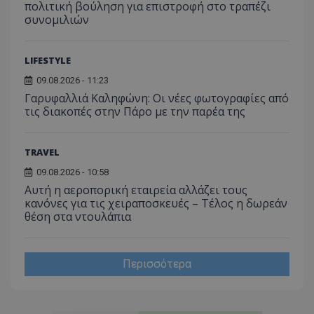
παρα
πολιτική βούληση για επιστροφή στο τραπέζι
επιδόσεων.
κατάσ
προβ
συνομιλιών
περιόδ
ενσω
σύνδεσ
βίντε
C
1 μήνας
Αυτό τ
Adform
guest_id
1 χρόνος 1
Αυτό
Twitter Inc.
χρησιμ
.adform.net
LIFESTYLE
μήνας
ρυθμ
.twitter.com
για τον
το Tw
προσδι
09.08.2026 - 11:23
αναγ
συχνότ
να π
Γαρυφαλλιά Καληφώνη: Οι νέες φωτογραφίες από
επισκέ
τον 
τον τρ
τις διακοπές στην Πάρο με την παρέα της
του 
οποίο 
επισκέπ
πρόσβα
ιστοσε
TRAVEL
Συλλέγε
για τις
09.08.2026 - 10:58
του χρ
ιστοσε
Αυτή η αεροπορική εταιρεία αλλάζει τους
ποιες σ
κανόνες για τις χειραποσκευές – Τέλος η δωρεάν
έχουν 
θέση στα ντουλάπια
_ga_J7RS52TMNC
.tothemaonline.com
1 χρόνος 1
Αυτό τ
μήνας
χρησιμ
από το
Analyti
Περισσότερα
διατήρ
κατάσ
περιόδ
σύνδεσ