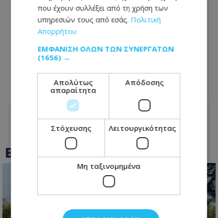
που έχουν συλλέξει από τη χρήση των
υπηρεσιών τους από εσάς.
Πολιτική
Απορρήτου
ΕΜΦΆΝΙΣΗ ΌΛΩΝ ΤΩΝ ΣΥΝΕΡΓΑΤΏΝ
Εορτολόγιο: Ποιοι γιορτάζουν σήμερα,
(1656) →
Κυριακή 9 Αυγούστου – Η απάντηση
ίσως σας εκπλήξει
Απολύτως
Απόδοσης
απαραίτητα
09.08.2026 - 07:31
Στόχευσης
Λειτουργικότητας
BEST OF
TOTHEMAONLINE
Μη ταξινομημένα