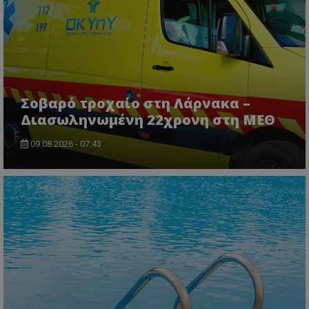
Σοβαρό τροχαίο στη Λάρνακα –
Διασωληνωμένη 22χρονη στη ΜΕΘ
09.08.2026 - 07:43
msToken
.tiktok.com