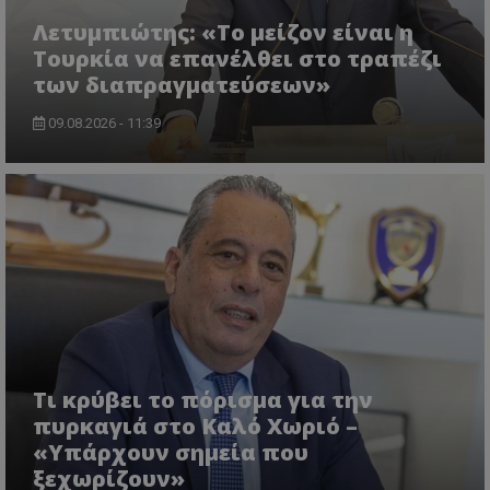
Λετυμπιώτης: «Το μείζον είναι η
Τουρκία να επανέλθει στο τραπέζι
των διαπραγματεύσεων»
09.08.2026 - 11:39
ASP.NET_SessionId
Microsoft Corporation
themasports.tothemaonline.co
Τι κρύβει το πόρισμα για την
πυρκαγιά στο Καλό Χωριό –
«Υπάρχουν σημεία που
ξεχωρίζουν»