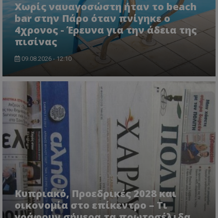
Χωρίς ναυαγοσώστη ήταν το beach
bar στην Πάρο όταν πνίγηκε ο
4χρονος - Έρευνα για την άδεια της
CookieScriptConsent
CookieScript
πισίνας
www.tothemaonline.com
09.08.2026 - 12:10
usprivacy
.themasports.tothemaonline.co
Κυπριακό, Προεδρικές 2028 και
οικονομία στο επίκεντρο – Τι
γράφουν σήμερα τα πρωτοσέλιδα