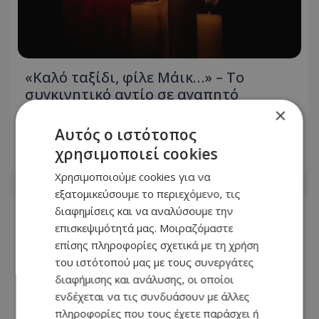
«Καλό ταξίδι, φίλε Μάικ…» – Το
συγκινητικό αντίο σε αγαπητό
πρόσωπο της εστίασης - Δείτε
×
φωτογραφία του
Αυτός ο ιστότοπος
χρησιμοποιεί cookies
09.08.2026 - 08:34
Χρησιμοποιούμε cookies για να
εξατομικεύσουμε το περιεχόμενο, τις
διαφημίσεις και να αναλύσουμε την
επισκεψιμότητά μας. Μοιραζόμαστε
επίσης πληροφορίες σχετικά με τη χρήση
του ιστότοπού μας με τους συνεργάτες
διαφήμισης και ανάλυσης, οι οποίοι
ενδέχεται να τις συνδυάσουν με άλλες
πληροφορίες που τους έχετε παράσχει ή