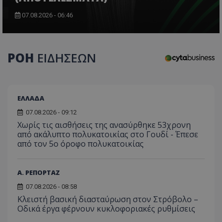
07.08.2026 - 06:46
usprivacy
.themasports.tothemaonline.co
ΡΟΗ
ΕΙΔΗΣΕΩΝ
ΕΛΛΑΔΑ
07.08.2026 - 09:12
Χωρίς τις αισθήσεις της ανασύρθηκε 53χρονη
από ακάλυπτο πολυκατοικίας στο Γουδί - Έπεσε
από τον 5ο όροφο πολυκατοικίας
Α. ΡΕΠΟΡΤΑΖ
07.08.2026 - 08:58
Προμηθευτής
Ονοματεπώνυμο
Λήξη
Περιγραφή
Προμηθευτής
/
Πεδίο
/
Κλειστή βασική διασταύρωση στον Στρόβολο –
Ονοματεπώνυμο
Λήξη
Περιγραφή
Πεδίο
Προμηθευτής
/
Οδικά έργα φέρνουν κυκλοφοριακές ρυθμίσεις
Ονοματεπώνυμο
Λήξη
Περιγ
A_1283
gml-grp.com
2 μήνες 4
Αυτό το cook
Πεδίο
εβδομάδες
χρησιμοποιείτ
mid
1
Αυτό είναι ένα
Meta