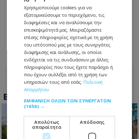
Χρησιμοποιούμε cookies για να
εξατομικεύσουμε το περιεχόμενο, τις
διαφημίσεις και να αναλύσουμε την
επισκεψιμότητά μας. Μοιραζόμαστε
«Χρυσός» ο νέος δασμός - Πόσα
επίσης πληροφορίες σχετικά με τη χρήση
μπήκαν στα ταμεία του Τελωνείου
του ιστότοπού μας με τους συνεργάτες
από Shein και Temu
διαφήμισης και ανάλυσης, οι οποίοι
ενδέχεται να τις συνδυάσουν με άλλες
04.08.2026 - 17:20
πληροφορίες που τους έχετε παράσχει ή
που έχουν συλλέξει από τη χρήση των
υπηρεσιών τους από εσάς.
Πολιτική
Απορρήτου
BEST OF
TOTHEMAONLINE
ΕΜΦΆΝΙΣΗ ΌΛΩΝ ΤΩΝ ΣΥΝΕΡΓΑΤΏΝ
(1656) →
Απολύτως
Απόδοσης
απαραίτητα