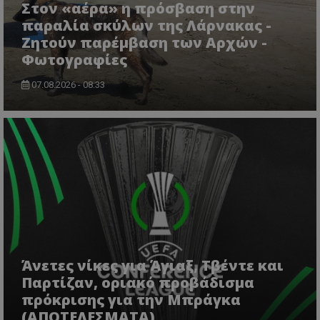
Στον «αέρα» η πρόσβαση στην
msToken
.tiktok.com
παραλία σκύλων της Λάρνακας -
Ζητούν παρέμβαση των Αρχών -
Φωτογραφίες
07.08.2026 - 08:33
CookieScriptConsent
CookieScript
www.tothemaonline.com
Άνετες νίκες για Άγιαξ, Τβέντε και
Παρτίζαν, οριακό προβάδισμα
πρόκρισης για την Μπράγκα
(ΑΠΟΤΕΛΕΣΜΑΤΑ)