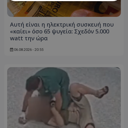
Απολύτως απαραίτητα
Απόδοσης
Στόχευσης
Λειτουργικότητας
Αυτή είναι η ηλεκτρική συσκευή που
Μη ταξινομημένα
«καίει» όσο 65 ψυγεία: Σχεδόν 5.000
watt την ώρα
Τα απολύτως απαραίτητα cookies επιτρέπουν
βασικές λειτουργίες του ιστότοπου, όπως τη
σύνδεση χρήστη και τη διαχείριση λογαριασμού.
06.08.2026 - 20:55
Ο ιστότοπος δεν μπορεί να χρησιμοποιηθεί σωστά
χωρίς τα απολύτως απαραίτητα cookies.
Ονοματεπώνυμο
Προμηθευτής
/
Πεδίο
usprivacy
.lifenewscy.tothemaonline.com