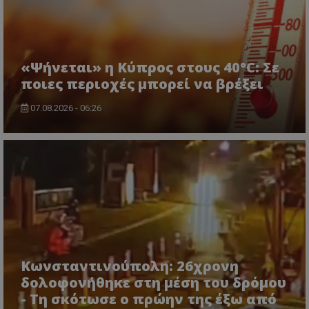
τον 
τον τρ
του 
οποίο 
επισκέπ
πρόσβα
ιστοσε
Συλλέγε
«Ψήνεται» η Κύπρος στους 40°C: Σε
για τις
του χρ
ποιες περιοχές μπορεί να βρέξει
ιστοσε
ποιες σ
έχουν 
07.08.2026 - 06:26
_ga_J7RS52TMNC
.tothemaonline.com
1 χρόνος 1
Αυτό τ
μήνας
χρησιμ
από το
Analyti
διατήρ
κατάσ
περιόδ
σύνδεσ
Κωνσταντινούπολη: 26χρονη
δολοφονήθηκε στη μέση του δρόμου
- Τη σκότωσε ο πρώην της έξω από