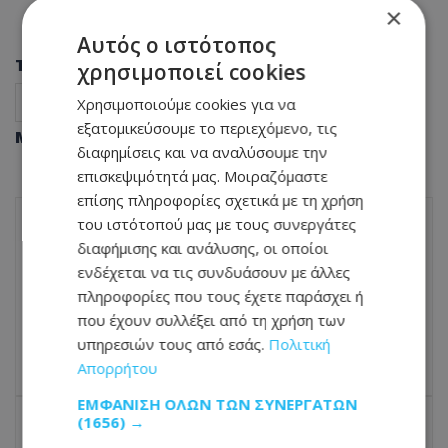
×
Αυτός ο ιστότοπος
Tags
χρησιμοποιεί cookies
Δικαστική υπόθεση
Δικηγόρο chatgtp
Ειδήσεις
Χρησιμοποιούμε cookies για να
εξατομικεύσουμε το περιεχόμενο, τις
Μοιράσου αυτό το άρθρο
διαφημίσεις και να αναλύσουμε την
επισκεψιμότητά μας. Μοιραζόμαστε
επίσης πληροφορίες σχετικά με τη χρήση
του ιστότοπού μας με τους συνεργάτες
διαφήμισης και ανάλυσης, οι οποίοι
ΠΡΟΗΓΟΎΜΕΝΟ ΆΡΘΡΟ
ενδέχεται να τις συνδυάσουν με άλλες
Πολύπριζα: Οι 8 συσκευές που δεν
πρέπει ποτέ να συνδέετε – Τι λένε οι
πληροφορίες που τους έχετε παράσχει ή
ηλεκτρολόγοι
που έχουν συλλέξει από τη χρήση των
υπηρεσιών τους από εσάς.
Πολιτική
20.10.2025 - 15:36
Απορρήτου
ΕΜΦΆΝΙΣΗ ΌΛΩΝ ΤΩΝ ΣΥΝΕΡΓΑΤΏΝ
(1656) →
ΕΠΌΜΕΝΟ ΆΡΘΡΟ