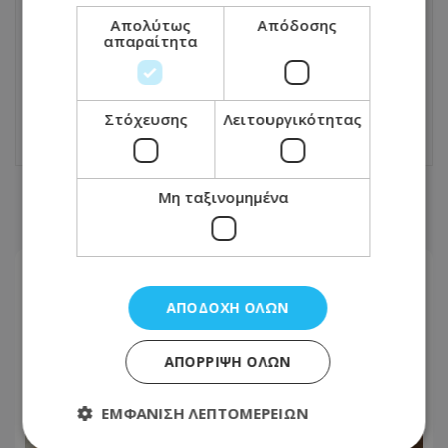
Από αλυσοπρίονα μέχρι αυτοκίνητα:
Απολύτως
Απόδοσης
απαραίτητα
Αυτά τα προϊόντα είναι επικίνδυνα - Τι
να κάνεις αν τα έχεις στην κατοχή σου -
Λίστα
20.10.2025 - 15:42
Στόχευσης
Λειτουργικότητας
Μη ταξινομημένα
ΣΧΕΤΙΚΑ ΑΡΘΡΑ
ΑΠΟΔΟΧΉ ΌΛΩΝ
ΑΠΌΡΡΙΨΗ ΌΛΩΝ
ΕΜΦΆΝΙΣΗ ΛΕΠΤΟΜΕΡΕΙΏΝ