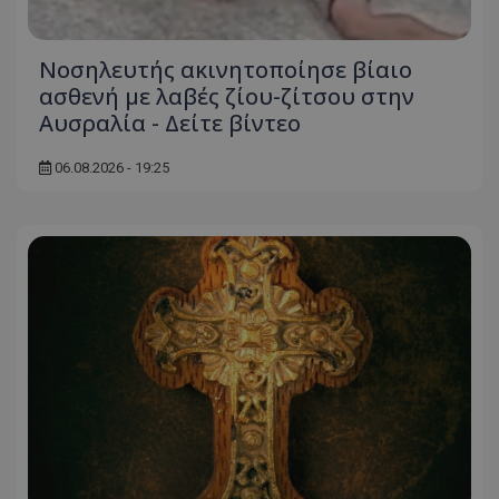
ASP.NET_SessionId
Microsoft Corporation
themasports.tothemaonline.co
Νοσηλευτής ακινητοποίησε βίαιο
ασθενή με λαβές ζίου-ζίτσου στην
Αυσραλία - Δείτε βίντεο
06.08.2026 - 19:25
VISITOR_PRIVACY_METADATA
YouTube
.youtube.com