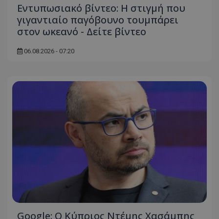
Εντυπωσιακό βίντεο: Η στιγμή που
γιγαντιαίο παγόβουνο τουμπάρει
στον ωκεανό - Δείτε βίντεο
msToken
.tiktok.com
06.08.2026 - 07:20
CookieScriptConsent
CookieScript
www.tothemaonline.com
Google: Ο Κύπριος Ντέμης Χασάμπης