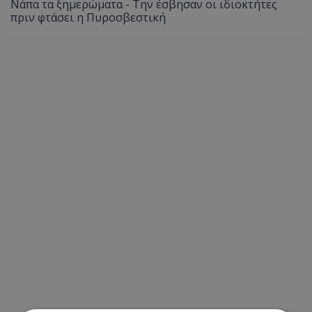
Νάπα τα ξημερώματα - Την έσβησαν οι ιδιοκτήτες
πριν φτάσει η Πυροσβεστική