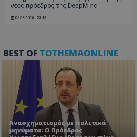
νέος πρόεδρος της DeepMind
05.08.2026 - 23:13
BEST OF
TOTHEMAONLINE
usprivacy
.themasports.tothemaonline.co
Ανασχηματισμός με πολιτικά
μηνύματα: Ο Πρόεδρος