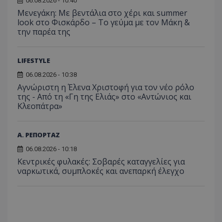
06.08.2026 - 10:40
χρησιμ
.adform.net
μήνας
ρυθμ
.twitter.com
για τον
Μενεγάκη: Με βεντάλια στο χέρι και summer
το Tw
προσδι
αναγ
look στο Φισκάρδο – Το γεύμα με τον Μάκη &
συχνότ
να π
την παρέα της
επισκέ
τον 
τον τρ
του 
οποίο 
επισκέπ
πρόσβα
LIFESTYLE
ιστοσε
Συλλέγε
06.08.2026 - 10:38
για τις
Αγνώριστη η Έλενα Χριστοφή για τον νέο ρόλο
του χρ
ιστοσε
της - Από τη «Γη της Ελιάς» στο «Αντώνιος και
ποιες σ
Κλεοπάτρα»
έχουν 
_ga_J7RS52TMNC
.tothemaonline.com
1 χρόνος 1
Αυτό τ
μήνας
χρησιμ
Α. ΡΕΠΟΡΤΑΖ
από το
Analyti
06.08.2026 - 10:18
διατήρ
κατάσ
Κεντρικές φυλακές: Σοβαρές καταγγελίες για
περιόδ
ναρκωτικά, συμπλοκές και ανεπαρκή έλεγχο
σύνδεσ