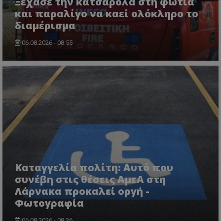
Ξέχασε την κατσαρόλα στη φωτιά
CookieScript
www.tothemaonline.com
και παραλίγο να καεί ολόκληρο το
διαμέρισμα
06.08.2026 - 08:55
usprivacy
.themasports.tothemaonline.co
Καταγγελία πολίτη: Αυτό που
συνέβη στις θέσεις ΑμεΑ στη
Λάρνακα προκαλεί οργή -
Φωτογραφία
06.08.2026 - 08:36