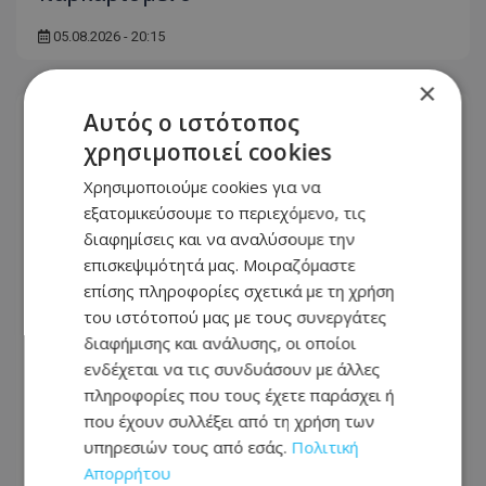
05.08.2026 - 20:15
×
Αυτός ο ιστότοπος
χρησιμοποιεί cookies
Χρησιμοποιούμε cookies για να
εξατομικεύσουμε το περιεχόμενο, τις
διαφημίσεις και να αναλύσουμε την
επισκεψιμότητά μας. Μοιραζόμαστε
επίσης πληροφορίες σχετικά με τη χρήση
του ιστότοπού μας με τους συνεργάτες
διαφήμισης και ανάλυσης, οι οποίοι
ενδέχεται να τις συνδυάσουν με άλλες
πληροφορίες που τους έχετε παράσχει ή
Με γαλλική σφραγίδα το καλώδιο
που έχουν συλλέξει από τη χρήση των
Ελλάδας – Κύπρου, με ποσοστό πάνω
υπηρεσιών τους από εσάς.
Πολιτική
από 50% μπαίνει η Meridiam
Απορρήτου