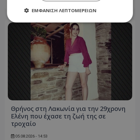
05.08.2026 - 16:14
ΕΜΦΆΝΙΣΗ ΛΕΠΤΟΜΕΡΕΙΏΝ
Απολύτως απαραίτητα
Απόδοσης
Στόχευσης
Λειτουργικότητας
Μη ταξινομημένα
Τα απολύτως απαραίτητα cookies επιτρέπουν
βασικές λειτουργίες του ιστότοπου, όπως τη
σύνδεση χρήστη και τη διαχείριση λογαριασμού.
Ο ιστότοπος δεν μπορεί να χρησιμοποιηθεί σωστά
χωρίς τα απολύτως απαραίτητα cookies.
Ονοματεπώνυμο
Προμηθευτής
/
Πεδίο
usprivacy
.lifenewscy.tothemaonline.com
Θρήνος στη Λακωνία για την 29χρονη
Ελένη που έχασε τη ζωή της σε
τροχαίο
05.08.2026 - 14:53