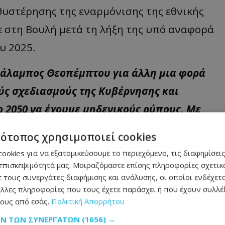
θυστέρησης της εναρμόνισης της εθνικής
ε στη Βουλή μετά τη λήξη της υπό αναφορά
υ 2025.
ράλαμπος Θεοπέμπτου για άλλη μια φορά
ύς σχεδιασμούς της Κυβέρνησης και
το 2050 να έχουμε μηδενικούς ρύπους. Με
16.000 ανακαινίσεις το χρόνο κάτι που εκ
τότοπος χρησιμοποιεί cookies
αστε στους σχεδιασμούς μας.
ookies για να εξατομικεύσουμε το περιεχόμενο, τις διαφημίσεις
επισκεψιμότητά μας. Μοιραζόμαστε επίσης πληροφορίες σχετικά
μάθετε πρώτοι όλες τις
ειδήσεις
 τους συνεργάτες διαφήμισης και ανάλυσης, οι οποίοι ενδέχετα
λλες πληροφορίες που τους έχετε παράσχει ή που έχουν συλλέξ
ους από εσάς.
Πολιτική Απορρήτου
ΩΝ ΤΩΝ ΣΥΝΕΡΓΑΤΏΝ
(1656) →