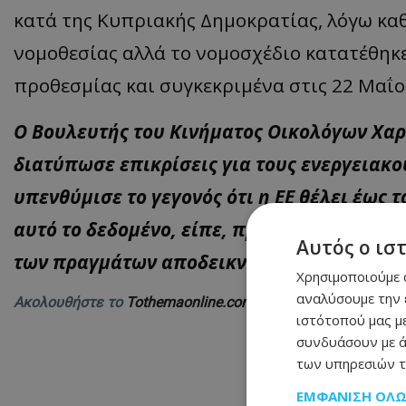
κατά της Κυπριακής Δημοκρατίας, λόγω κα
νομοθεσίας αλλά το νομοσχέδιο κατατέθηκ
προθεσμίας και συγκεκριμένα στις 22 Μαΐο
Ο Βουλευτής του Κινήματος Οικολόγων Χα
διατύπωσε επικρίσεις για τους ενεργειακο
υπενθύμισε το γεγονός ότι η ΕΕ θέλει έως 
αυτό το δεδομένο, είπε, πρέπει να κάνουμε 
Αυτός ο ισ
των πραγμάτων αποδεικνύει πόσο πίσω είμ
Χρησιμοποιούμε c
αναλύσουμε την 
Ακολουθήστε το
Tothemaonline.com στο Google News
και 
ιστότοπού μας με
συνδυάσουν με ά
των υπηρεσιών τ
ΕΜΦΆΝΙΣΗ ΌΛ