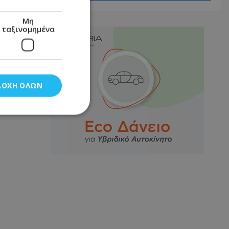
Μη
ταξινομημένα
ΔΟΧΉ ΌΛΩΝ
νομημένα
στη και τη
τητα cookies.
αποθηκεύει το
θεσης του χρήστη
 παρακολούθηση και
τα σύμφωνα με τον
ρρήτου των
ειών.