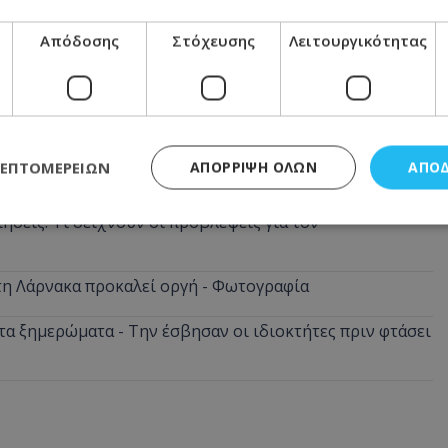
Απόδοσης
Στόχευσης
Λειτουργικότητας
 στη φωτιά και παραλίγο να καεί ολόκληρο το
ρομο - Δείτε σε ποιο σημείο
ΛΕΠΤΟΜΕΡΕΙΏΝ
ΑΠΌΡΡΙΨΗ ΌΛΩΝ
ΑΠΟ
αράκληση της οικογένειας - Φωτογραφία
ήσεις: Τι δείχνουν οι προβλέψεις για τον
ς απαραίτητα
Απόδοσης
Στόχευσης
Λειτουργικότητας
Μη ταξι
στη Λάρνακα προκαλεί οργή - Φωτογραφία
τητα cookies επιτρέπουν βασικές λειτουργίες του ιστότοπου, όπως τη σύνδεση χρή
σμού. Ο ιστότοπος δεν μπορεί να χρησιμοποιηθεί σωστά χωρίς τα απολύτως απαραί
α ξημερώματα - Την έσβησαν οι ιδιοκτήτες πριν φτάσει
Προμηθευτής
/
Πεδίο
Λήξη
Περιγραφή
.lifenewscy.tothemaonline.com
1 χρόνος 3
Αυτό το cookie 
εβδομάδες
κράτος συγκατά
σχετικά με την
την ιδιωτικότη
κανονισμό απο
Ηνωμένων Πολιτ