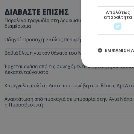
ΔΙΑΒΑΣΤΕ ΕΠΙΣΗΣ
Απολύτως
απαραίτητα
Παραλίγο τραγωδία στη Λευκωσία: Ξέχασε την κατσαρόλα
διαμέρισμα
Οδηγοί Προσοχή: Σκύλος περιφέρεται στον αυτοκινητόδ
ΕΜΦΆΝΙΣΗ 
Βαθιά θλίψη για τον θάνατο του Μάριου Γιασσουμή: Η π
Έρχεται ανάσα από τις συνεχόμενες κίτρινες προειδοποι
Δεκαπενταύγουστο
Απολύτω
Καταγγελία πολίτη: Αυτό που συνέβη στις θέσεις ΑμεΑ 
Τα απολύτως απαραί
διαχείριση λογαρια
Αναστάτωση από πυρκαγιά σε μπυραρία στην Αγία Νάπα τ
η Πυροσβεστική
Ονοματεπώνυμο
usprivacy