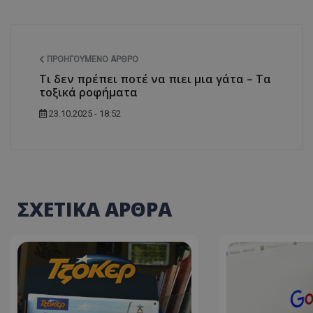
ΠΡΟΗΓΟΎΜΕΝΟ ΆΡΘΡΟ
ASP.NET_SessionI
Τι δεν πρέπει ποτέ να πιει μια γάτα – Τα
τοξικά ροφήματα
23.10.2025 - 18:52
msToken
ΣΧΕΤΙΚΑ ΑΡΘΡΑ
CookieScriptConse