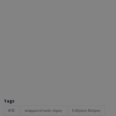
ASP.NET_SessionI
VISITOR_PRIVACY
__cf_bm
Tags
ΑΠΕ
εναρμονιστικός νόμος
Ειδήσεις Κύπρος
__cf_bm