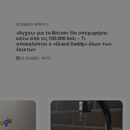
δευτερόλεπτα
για τη διάκρισ
.twitter.com
και ρομπότ. Αυτ
για τον ιστότοπ
κάνει έγκυρες α
τη χρήση του ι
ΕΠΌΜΕΝΟ ΆΡΘΡΟ
d
συνεδρία
Αυτό το cookie 
Microsoft Corporation
Doubleclick και
lifenewscy.tothemaonline.com
«Άγχος» για το Bitcoin: Θα υποχωρήσει
πληροφορίες σχ
κάτω από τις 100.000 δολ; – Τι
με τον οποίο ο 
χρησιμοποιεί το
αποκαλύπτει ο «Grand Daddy» όλων των
τυχόν διαφημίσ
δεικτών
έχει δει ο τελικ
επισκεφθεί τον 
23.10.2025 - 19:15
.tiktok.com
1 εβδομάδα 3
Αυτό το cookie 
μέρες
για σκοπούς τα
ασφάλειας, εξα
χρήστες παραμέ
και τα δεδομένα
εξασφαλισμένα
περιηγούνται μ
ιστοσελίδας ή 
τις υπηρεσίες τ
nt
4 εβδομάδες
Αυτό το cookie 
CookieScript
2 μέρες
από την υπηρεσί
www.tothemaonline.com
Script.com για 
προτιμήσεις συ
επισκέπτη Είναι
banner cookie 
να λειτουργεί σ