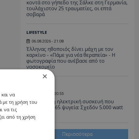
κοντά στο γήπεδο της Σάλκε στη Γερμανία,
τουλάχιστον 25 τραυματίες, οι επτά
σοβαρά
LIFESTYLE
06.08.2026 - 21:08
Έλληνας ηθοποιός δίνει μάχη με τον
καρκίνο - «Πάμε για νέα θεραπεία» - Η
φωτογραφία που ανέβασε από το
νοσοκομείο
×
LIKE ONLINE
06.08.2026 - 20:55
 και να
Αυτή είναι η ηλεκτρική συσκευή που
 με τη χρήση του
«καίει» όσο 65 ψυγεία: Σχεδόν 5.000 watt
ι να τις
την ώρα
ει από τη χρήση
Περισσότερα