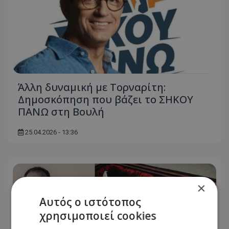
Άλλη δυναμική με Τορναρίτη:
Δημοσκόπηση που βάζει το ΣΗΚΟΥ
ΠΑΝΩ στη Βουλή
25.04.2026 - 13:36
×
Αυτός ο ιστότοπος
χρησιμοποιεί cookies