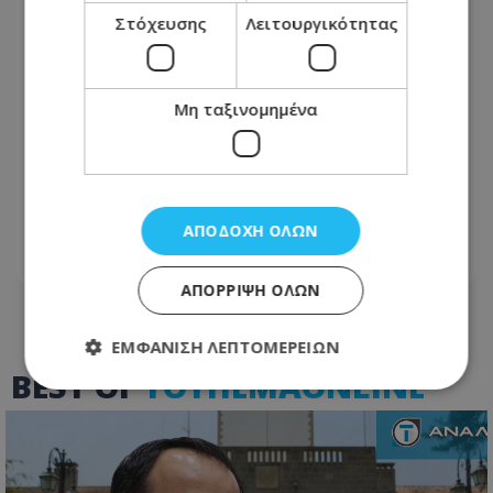
Στόχευσης
Λειτουργικότητας
Μη ταξινομημένα
H Coca-Cola HBC Κύπρου στηρίζει
τους HoReCa πελάτες της για μια
δυνατή σεζόν
ΑΠΟΔΟΧΉ ΌΛΩΝ
20.02.2026 - 10:42
ΑΠΌΡΡΙΨΗ ΌΛΩΝ
ΕΜΦΆΝΙΣΗ ΛΕΠΤΟΜΕΡΕΙΏΝ
BEST OF
TOTHEMAONLINE
Απολύτως απαραίτητα
Απόδοσης
Στόχευσης
Λειτουργικότητας