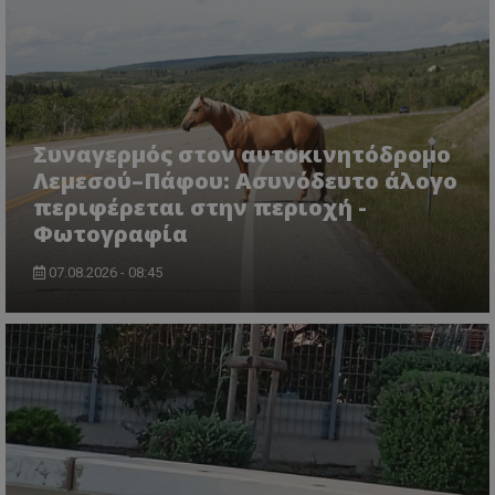
msToken
.tiktok.com
Συναγερμός στον αυτοκινητόδρομο
Λεμεσού–Πάφου: Ασυνόδευτο άλογο
περιφέρεται στην περιοχή -
Φωτογραφία
07.08.2026 - 08:45
CookieScriptConsent
CookieScript
www.tothemaonline.com