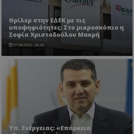
Θρίλερ στην ΕΔΕΚ με τις
υποψηφιότητες: Στο μικροσκόπιο η
Σοφία Χριστοδούλου Μακρή
07.08.2026 - 06:43
VISITOR_PRIVACY_METADATA
YouTube
.youtube.com
Υπ. Ενέργειας: «Επάρκεια