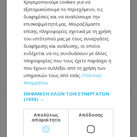
Χρησιμοποιούμε cookies για να
εξατομικεύσουμε το περιεχόμενο, τις
διαφημίσεις και να αναλύσουμε την
επισκεψιμότητά μας. Μοιραζόμαστε
επίσης πληροφορίες σχετικά με τη χρήση
του ιστότοπού μας με τους συνεργάτες
ΔΗΜΟΣ ΕΚΤΟΡΟΣ: Απαγόρευση
διαφήμισης και ανάλυσης, οι οποίοι
πτήσεων βάζει «ταφόπλακα» στα
ενδέχεται να τις συνδυάσουν με άλλες
εκπαιδευτικά αεροσκάφη-Σιγή ιχθύος
πληροφορίες που τους έχετε παράσχει ή
από τους αρμοδίους-(Βίντεο)
που έχουν συλλέξει από τη χρήση των
υπηρεσιών τους από εσάς.
Πολιτική
08.04.2026 - 20:59
Απορρήτου
ΕΜΦΆΝΙΣΗ ΌΛΩΝ ΤΩΝ ΣΥΝΕΡΓΑΤΏΝ
(1656) →
Απολύτως
Απόδοσης
απαραίτητα