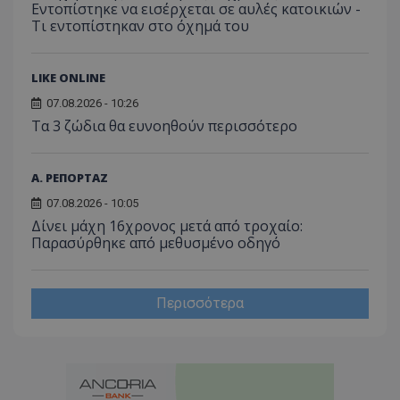
Εντοπίστηκε να εισέρχεται σε αυλές κατοικιών -
του χρ
ιστοσε
Τι εντοπίστηκαν στο όχημά του
ποιες σ
έχουν 
_ga_J7RS52TMNC
.tothemaonline.com
1 χρόνος 1
Αυτό τ
LIKE ONLINE
μήνας
χρησιμ
από το
07.08.2026 - 10:26
Analyti
διατήρ
Τα 3 ζώδια θα ευνοηθούν περισσότερο
κατάσ
περιόδ
σύνδεσ
Α. ΡΕΠΟΡΤΑΖ
07.08.2026 - 10:05
Δίνει μάχη 16χρονος μετά από τροχαίο:
Παρασύρθηκε από μεθυσμένο οδηγό
Περισσότερα