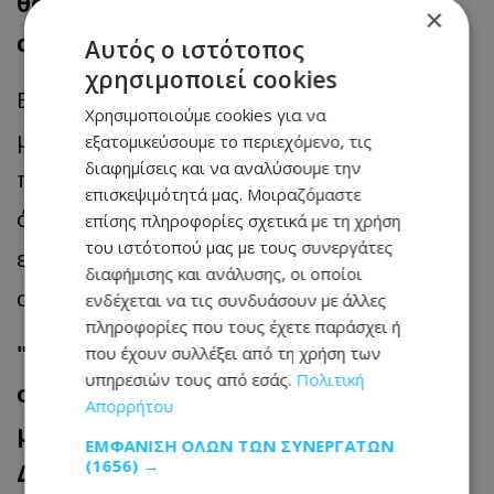
θα συνέλθουν την ερχόμενη Τρίτη το
×
απόγευμα σε κοινή συνεδρίαση.
Αυτός ο ιστότοπος
χρησιμοποιεί cookies
Ερωτηθείς αν έχει αλλάξει κάτι σε σχέση
Χρησιμοποιούμε cookies για να
με τις προηγούμενες μέρες, είπε ότι τα
εξατομικεύσουμε το περιεχόμενο, τις
διαφημίσεις και να αναλύσουμε την
πράγματα αλλάζουν συνεχώς. Πρόσθεσε
επισκεψιμότητά μας. Μοιραζόμαστε
ότι όλες οι πλευρές έχουν το βάρος της
επίσης πληροφορίες σχετικά με τη χρήση
του ιστότοπού μας με τους συνεργάτες
ευθύνης, απέναντι και στα μέλη τους,
διαφήμισης και ανάλυσης, οι οποίοι
αλλά και στο κοινωνικό σύνολο.
ενδέχεται να τις συνδυάσουν με άλλες
πληροφορίες που τους έχετε παράσχει ή
"Όντως ήταν μία εξαντλητική
που έχουν συλλέξει από τη χρήση των
υπηρεσιών τους από εσάς.
Πολιτική
σύσκεψη σήμερα. Διανύθηκε, θεωρώ
Απορρήτου
μεγάλη απόσταση", είπε ο Γενικός
ΕΜΦΆΝΙΣΗ ΌΛΩΝ ΤΩΝ ΣΥΝΕΡΓΑΤΏΝ
(1656) →
Διευθυντής του ΚΕΒΕ, Φιλόκυπρος