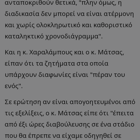
ανταποκριθούν θετικά, "πλην όμως, η
διαδικασία δεν μπορεί να είναι ατέρμονη
__cf_bm
Cloudflare Inc.
.twitter.com
και χωρίς ολοκληρωτικό και καθοριστικό
καταληκτικό χρονοδιάγραμμα".
Και η κ. Χαραλάμπους και ο κ. Μάτσας,
είπαν ότι τα ζητήματα στα οποία
υπάρχουν διαφωνίες είναι "πέραν του
ASP.NET_SessionId
Microsoft Corporation
ενός".
lifenewscy.tothemaonline.com
Σε ερώτηση αν είναι απογοητευμένοι από
τις εξελίξεις, ο κ. Μάτσας είπε ότι "έπειτα
από έξι ώρες διαβούλευσης σε ένα στάδιο
που θα έπρεπε να είχαμε οδηγηθεί σε