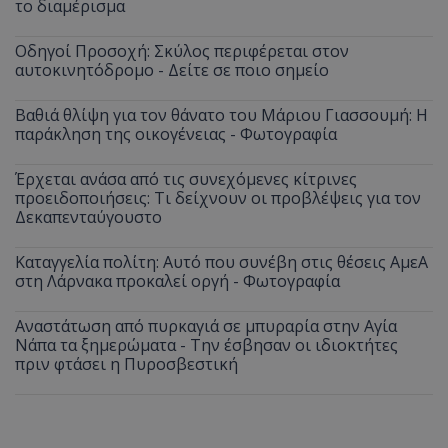
το διαμέρισμα
Οδηγοί Προσοχή: Σκύλος περιφέρεται στον
αυτοκινητόδρομο - Δείτε σε ποιο σημείο
Βαθιά θλίψη για τον θάνατο του Μάριου Γιασσουμή: Η
παράκληση της οικογένειας - Φωτογραφία
Έρχεται ανάσα από τις συνεχόμενες κίτρινες
usprivacy
.themasports.tothemaonline.co
προειδοποιήσεις: Τι δείχνουν οι προβλέψεις για τον
Δεκαπενταύγουστο
Καταγγελία πολίτη: Αυτό που συνέβη στις θέσεις ΑμεΑ
στη Λάρνακα προκαλεί οργή - Φωτογραφία
Αναστάτωση από πυρκαγιά σε μπυραρία στην Αγία
Νάπα τα ξημερώματα - Την έσβησαν οι ιδιοκτήτες
πριν φτάσει η Πυροσβεστική