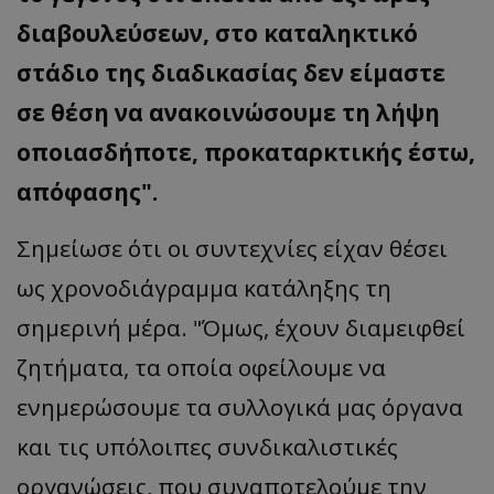
διαβουλεύσεων, στο καταληκτικό
ASP.NET_SessionId
Microsoft Corporation
themasports.tothemaonline.co
στάδιο της διαδικασίας δεν είμαστε
σε θέση να ανακοινώσουμε τη λήψη
οποιασδήποτε, προκαταρκτικής έστω,
απόφασης".
Σημείωσε ότι οι συντεχνίες είχαν θέσει
ως χρονοδιάγραμμα κατάληξης τη
σημερινή μέρα. "Όμως, έχουν διαμειφθεί
VISITOR_PRIVACY_METADATA
YouTube
.youtube.com
ζητήματα, τα οποία οφείλουμε να
ενημερώσουμε τα συλλογικά μας όργανα
και τις υπόλοιπες συνδικαλιστικές
οργανώσεις, που συναποτελούμε την