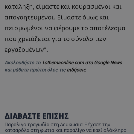
κατάληξη, είμαστε και κουρασμένοι και
απογοητευμένοι. Είμαστε όμως και
πεισμωμένοι να φέρουμε το αποτέλεσμα
msToken
.tiktok.com
που χρειάζεται για το σύνολο των
εργαζομένων".
Ακολουθήστε το
Tothemaonline.com στο Google News
και μάθετε πρώτοι όλες τις
ειδήσεις
ΔΙΑΒΑΣΤΕ ΕΠΙΣΗΣ
CookieScriptConsent
CookieScript
www.tothemaonline.com
Παραλίγο τραγωδία στη Λευκωσία: Ξέχασε την
κατσαρόλα στη φωτιά και παραλίγο να καεί ολόκληρο