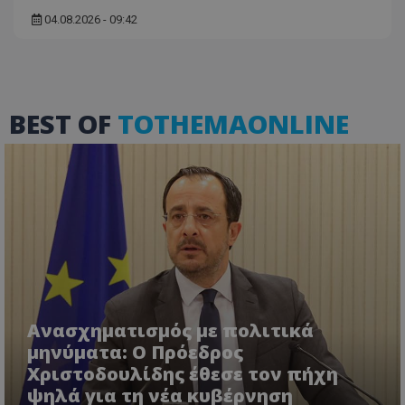
04.08.2026 - 09:42
BEST OF
TOTHEMAONLINE
Ανασχηματισμός με πολιτικά
μηνύματα: Ο Πρόεδρος
Χριστοδουλίδης έθεσε τον πήχη
ψηλά για τη νέα κυβέρνηση