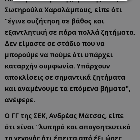
Σωτηρούλα Χαραλάμπους, είπε ότι
Απολύτως απαραίτητα
Απόδοσης
"έγινε συζήτηση σε βάθος και
Στόχευσης
Λειτουργικότητας
εξαντλητική σε πάρα πολλά ζητήματα.
Μη ταξινομημένα
Δεν είμαστε σε στάδιο που να
Τα απολύτως απαραίτητα cookies επιτρέπουν
βασικές λειτουργίες του ιστότοπου, όπως τη
μπορούμε να πούμε ότι υπάρχει
σύνδεση χρήστη και τη διαχείριση λογαριασμού.
Ο ιστότοπος δεν μπορεί να χρησιμοποιηθεί σωστά
χωρίς τα απολύτως απαραίτητα cookies.
καταρχήν συμφωνία. Υπάρχουν
Ονοματεπώνυμο
Προμηθευτής
/
Πεδίο
αποκλίσεις σε σημαντικά ζητήματα
usprivacy
.lifenewscy.tothemaonline.com
και αναμένουμε τα επόμενα βήματα",
ανέφερε.
Ο ΓΓ της ΣΕΚ, Ανδρέας Μάτσας, είπε
ότι είναι "λυπηρό και απογοητευτικό
το γεγονός ότι έπειτα από έξι ώρες