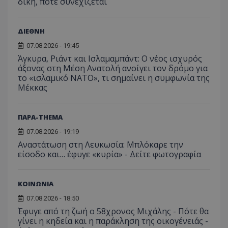
δίκη, πότε συνεχίζεται
τον τρ
του 
οποίο 
επισκέπ
πρόσβα
ιστοσε
ΔΙΕΘΝΗ
Συλλέγε
για τις
07.08.2026 - 19:45
του χρ
Άγκυρα, Ριάντ και Ισλαμαμπάντ: Ο νέος ισχυρός
ιστοσε
ποιες σ
άξονας στη Μέση Ανατολή ανοίγει τον δρόμο για
έχουν 
το «ισλαμικό ΝΑΤΟ», τι σημαίνει η συμφωνία της
Μέκκας
_ga_J7RS52TMNC
.tothemaonline.com
1 χρόνος 1
Αυτό τ
μήνας
χρησιμ
από το
Analyti
διατήρ
ΠΑΡΑ-THEMA
κατάσ
περιόδ
07.08.2026 - 19:19
σύνδεσ
Αναστάτωση στη Λευκωσία: Μπλόκαρε την
είσοδο και… έφυγε «κυρία» - Δείτε φωτογραφία
ΚΟΙΝΩΝΙΑ
07.08.2026 - 18:50
Έφυγε από τη ζωή ο 58χρονος Μιχάλης - Πότε θα
γίνει η κηδεία και η παράκληση της οικογένειάς -