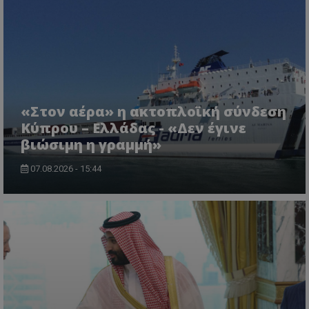
«Στον αέρα» η ακτοπλοϊκή σύνδεση
usprivacy
.themasports.tothemaonline.co
Κύπρου – Ελλάδας - «Δεν έγινε
βιώσιμη η γραμμή»
07.08.2026 - 15:44