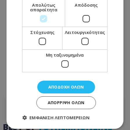
Απολύτως
Απόδοσης
απαραίτητα
Στόχευσης
Λειτουργικότητας
Μη ταξινομημένα
Το restart Χριστοδουλίδη: Η
τελευταία ευκαιρία πριν από τη
μεγάλη πολιτική μάχη του 2028
ΑΠΟΔΟΧΉ ΌΛΩΝ
07.08.2026 - 06:21
ΑΠΌΡΡΙΨΗ ΌΛΩΝ
ΕΜΦΆΝΙΣΗ ΛΕΠΤΟΜΕΡΕΙΏΝ
BEST OF
TOTHEMAONLINE