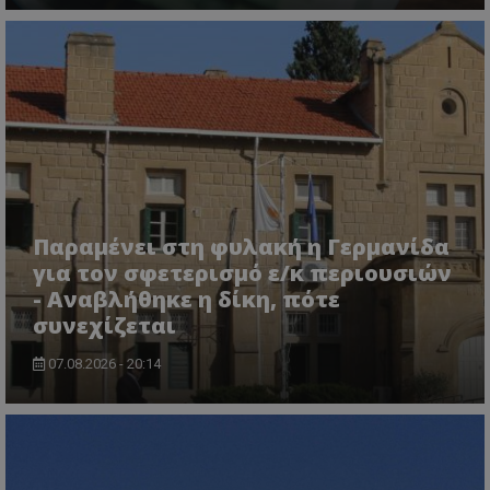
msToken
.tiktok.com
Παραμένει στη φυλακή η Γερμανίδα
για τον σφετερισμό ε/κ περιουσιών
- Αναβλήθηκε η δίκη, πότε
συνεχίζεται
07.08.2026 - 20:14
CookieScriptConsent
CookieScript
www.tothemaonline.com