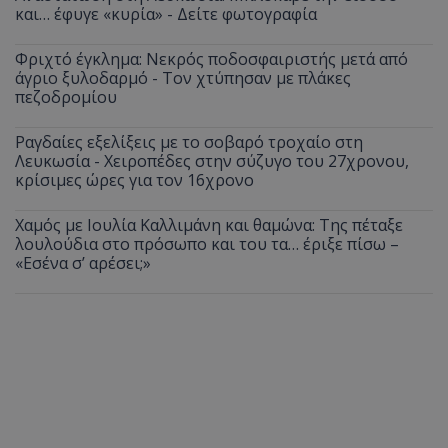
και… έφυγε «κυρία» - Δείτε φωτογραφία
Φριχτό έγκλημα: Νεκρός ποδοσφαιριστής μετά από
άγριο ξυλοδαρμό - Τον χτύπησαν με πλάκες
πεζοδρομίου
Ραγδαίες εξελίξεις με το σοβαρό τροχαίο στη
Λευκωσία - Χειροπέδες στην σύζυγο του 27χρονου,
κρίσιμες ώρες για τον 16χρονο
Χαμός με Ιουλία Καλλιμάνη και θαμώνα: Της πέταξε
λουλούδια στο πρόσωπο και του τα… έριξε πίσω –
«Εσένα σ’ αρέσει;»