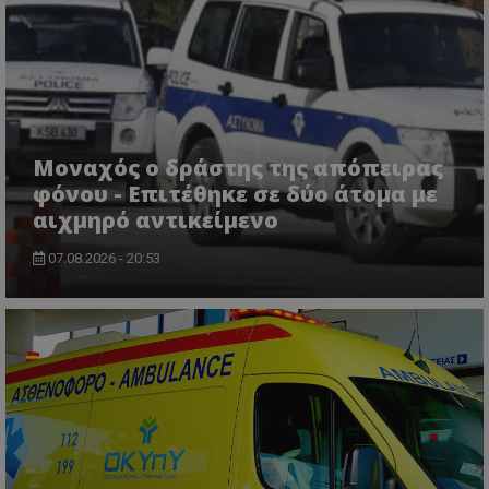
ASP.NET_SessionId
Microsoft Corporation
themasports.tothemaonline.co
Μοναχός ο δράστης της απόπειρας
φόνου - Επιτέθηκε σε δύο άτομα με
αιχμηρό αντικείμενο
07.08.2026 - 20:53
VISITOR_PRIVACY_METADATA
YouTube
.youtube.com