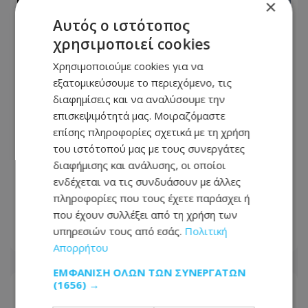
×
Αυτός ο ιστότοπος
χρησιμοποιεί cookies
Χρησιμοποιούμε cookies για να
εξατομικεύσουμε το περιεχόμενο, τις
διαφημίσεις και να αναλύσουμε την
επισκεψιμότητά μας. Μοιραζόμαστε
επίσης πληροφορίες σχετικά με τη χρήση
του ιστότοπού μας με τους συνεργάτες
διαφήμισης και ανάλυσης, οι οποίοι
Θρίλερ στην ΕΔΕΚ με τις
ενδέχεται να τις συνδυάσουν με άλλες
υποψηφιότητες: Στο μικροσκόπιο η
πληροφορίες που τους έχετε παράσχει ή
Σοφία Χριστοδούλου Μακρή
που έχουν συλλέξει από τη χρήση των
υπηρεσιών τους από εσάς.
Πολιτική
07.08.2026 - 06:43
Απορρήτου
ΕΜΦΆΝΙΣΗ ΌΛΩΝ ΤΩΝ ΣΥΝΕΡΓΑΤΏΝ
(1656) →