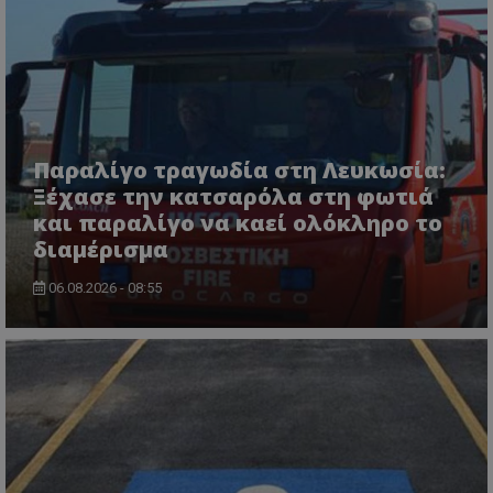
msToken
.tiktok.com
Παραλίγο τραγωδία στη Λευκωσία:
Ξέχασε την κατσαρόλα στη φωτιά
και παραλίγο να καεί ολόκληρο το
διαμέρισμα
06.08.2026 - 08:55
CookieScriptConsent
CookieScript
www.tothemaonline.com