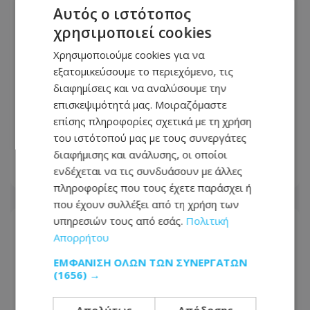
Αυτός ο ιστότοπος
χρησιμοποιεί cookies
Χρησιμοποιούμε cookies για να
εξατομικεύσουμε το περιεχόμενο, τις
διαφημίσεις και να αναλύσουμε την
επισκεψιμότητά μας. Μοιραζόμαστε
Ανασχηματισμός: Σήμερα η τελετή
επίσης πληροφορίες σχετικά με τη χρήση
διαβεβαίωσης των νέων μελών του
του ιστότοπού μας με τους συνεργάτες
Υπουργικού
διαφήμισης και ανάλυσης, οι οποίοι
ενδέχεται να τις συνδυάσουν με άλλες
06.08.2026 - 06:53
πληροφορίες που τους έχετε παράσχει ή
που έχουν συλλέξει από τη χρήση των
υπηρεσιών τους από εσάς.
Πολιτική
Απορρήτου
ΕΜΦΆΝΙΣΗ ΌΛΩΝ ΤΩΝ ΣΥΝΕΡΓΑΤΏΝ
(1656) →