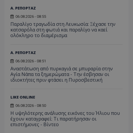
επισκέπ
πρόσβα
Α. ΡΕΠΟΡΤΑΖ
ιστοσε
Συλλέγε
06.08.2026 - 08:55
για τις
Παραλίγο τραγωδία στη Λευκωσία: Ξέχασε την
του χρ
ιστοσε
κατσαρόλα στη φωτιά και παραλίγο να καεί
ποιες σ
ολόκληρο το διαμέρισμα
έχουν 
_ga_J7RS52TMNC
.tothemaonline.com
1 χρόνος 1
Αυτό τ
μήνας
χρησιμ
Α. ΡΕΠΟΡΤΑΖ
από το
Analyti
06.08.2026 - 08:51
διατήρ
κατάσ
Αναστάτωση από πυρκαγιά σε μπυραρία στην
περιόδ
Αγία Νάπα τα ξημερώματα - Την έσβησαν οι
σύνδεσ
ιδιοκτήτες πριν φτάσει η Πυροσβεστική
LIKE ONLINE
06.08.2026 - 08:50
Η υψηλότερης ανάλυσης εικόνες του Ήλιου που
έχουν καταγραφεί: Τι παρατήρησαν οι
επιστήμονες - Βίντεο