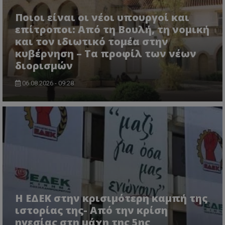
themasports.tothemaonline.co
Ποιοι είναι οι νέοι υπουργοί και
επίτροποι: Από τη Βουλή, τη νομική
και τον ιδιωτικό τομέα στην
κυβέρνηση – Τα προφίλ των νέων
διορισμών
06.08.2026 - 09:28
VISITOR_PRIVACY_METADATA
YouTube
.youtube.com
Η ΕΔΕΚ στην κρισιμότερη καμπή της
ιστορίας της- Από την κρίση
ηγεσίας στη μάχη της 5ης