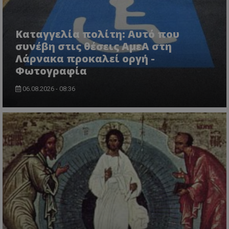
Καταγγελία πολίτη: Αυτό που
συνέβη στις θέσεις ΑμεΑ στη
Λάρνακα προκαλεί οργή -
Φωτογραφία
usprivacy
.themasports.tothemaonline.co
06.08.2026 - 08:36
Προμηθευτής
Ονοματεπώνυμο
Λήξη
Περιγραφή