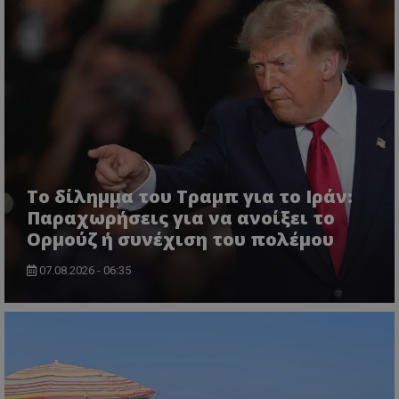
ASP.NET_SessionId
Microsoft Corporation
lifenewscy.tothemaonline.com
Το δίλημμα του Τραμπ για το Ιράν:
Παραχωρήσεις για να ανοίξει το
Ορμούζ ή συνέχιση του πολέμου
07.08.2026 - 06:35
msToken
.tiktok.com