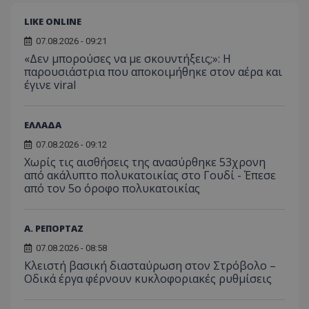
συγκεκριμέν
εμπειρ
μπορ
λειτουργιών 
χρήστη
σταλ
LIKE ONLINE
ιστοσελίδα. 
αναλύο
μέρο
να συμβάλει 
απόδοσ
ανάλ
ενίσχυση της
07.08.2026 - 09:21
ιστοσε
αναφ
εμπειρίας του
«Δεν μπορούσες να με σκουντήξεις;»: Η
χρήστη ή στη
_ga_ECPYT7ERET
.tothemaonline.com
1 χρόνος 1
Αυτό τ
YSC
συνεδρία
Αυτό
Google LLC
παρουσιάστρια που αποκοιμήθηκε στον αέρα και
παρακολούθη
μήνας
χρησιμ
έχει 
.youtube.com
της συμπερι
από το
έγινε viral
από 
του χρήστη γ
Analyti
για ν
ανάλυση των
διατήρ
παρα
επιδόσεων.
κατάσ
προβ
περιόδ
ΕΛΛΑΔΑ
ενσω
σύνδεσ
βίντε
07.08.2026 - 09:12
C
1 μήνας
Αυτό τ
Adform
guest_id
1 χρόνος 1
Αυτό
Twitter Inc.
Χωρίς τις αισθήσεις της ανασύρθηκε 53χρονη
χρησιμ
.adform.net
μήνας
ρυθμ
.twitter.com
για τον
από ακάλυπτο πολυκατοικίας στο Γουδί - Έπεσε
το Tw
προσδι
αναγ
από τον 5ο όροφο πολυκατοικίας
συχνότ
να π
επισκέ
τον 
τον τρ
του 
οποίο 
Α. ΡΕΠΟΡΤΑΖ
επισκέπ
πρόσβα
ιστοσε
07.08.2026 - 08:58
Συλλέγε
Κλειστή βασική διασταύρωση στον Στρόβολο –
για τις
του χρ
Οδικά έργα φέρνουν κυκλοφοριακές ρυθμίσεις
ιστοσε
ποιες σ
έχουν 