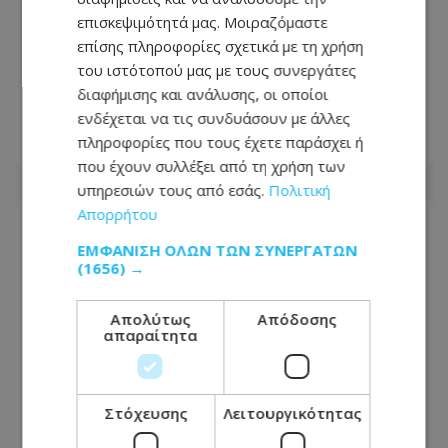
επισκεψιμότητά μας. Μοιραζόμαστε
Στον «αέρα» η πρόσβαση στην
επίσης πληροφορίες σχετικά με τη χρήση
παραλία σκύλων της Λάρνακας -
του ιστότοπού μας με τους συνεργάτες
Ζητούν παρέμβαση των Αρχών -
διαφήμισης και ανάλυσης, οι οποίοι
Φωτογραφίες
ενδέχεται να τις συνδυάσουν με άλλες
πληροφορίες που τους έχετε παράσχει ή
07.08.2026 - 08:33
που έχουν συλλέξει από τη χρήση των
υπηρεσιών τους από εσάς.
Πολιτική
Απορρήτου
ΕΜΦΆΝΙΣΗ ΌΛΩΝ ΤΩΝ ΣΥΝΕΡΓΑΤΏΝ
(1656) →
Απολύτως
Απόδοσης
απαραίτητα
Στόχευσης
Λειτουργικότητας