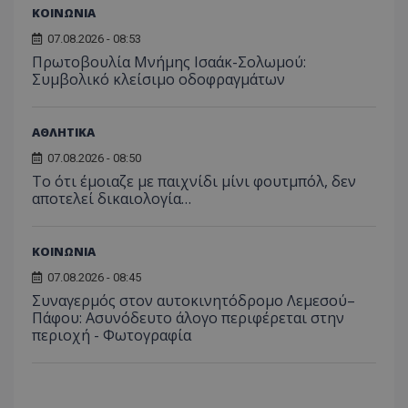
ΚΟΙΝΩΝΙΑ
_ga_J7RS52TMNC
.tothemaonline.com
1 χρόνος 1
Αυτό τ
μήνας
χρησιμ
07.08.2026 - 08:53
από το
Πρωτοβουλία Μνήμης Ισαάκ-Σολωμού:
Analyti
διατήρ
Συμβολικό κλείσιμο οδοφραγμάτων
κατάσ
περιόδ
σύνδεσ
ΑΘΛΗΤΙΚΑ
07.08.2026 - 08:50
Το ότι έμοιαζε με παιχνίδι μίνι φουτμπόλ, δεν
αποτελεί δικαιολογία…
ΚΟΙΝΩΝΙΑ
07.08.2026 - 08:45
Συναγερμός στον αυτοκινητόδρομο Λεμεσού–
Πάφου: Ασυνόδευτο άλογο περιφέρεται στην
περιοχή - Φωτογραφία