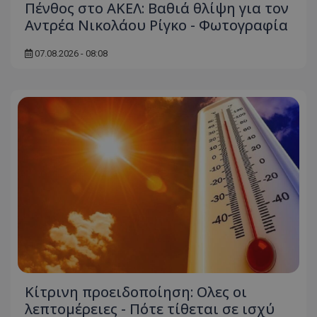
Πένθος στο ΑΚΕΛ: Βαθιά θλίψη για τον
σύνδεση χρήστη και τη διαχείριση λογαριασμού.
Αντρέα Νικολάου Ρίγκο - Φωτογραφία
Ο ιστότοπος δεν μπορεί να χρησιμοποιηθεί σωστά
χωρίς τα απολύτως απαραίτητα cookies.
07.08.2026 - 08:08
Ονοματεπώνυμο
Προμηθευτής
/
Πεδίο
usprivacy
.lifenewscy.tothemaonline.com
ASP.NET_SessionId
Microsoft Corporation
themasports.tothemaonline.co
Κίτρινη προειδοποίηση: Ολες οι
λεπτομέρειες - Πότε τίθεται σε ισχύ