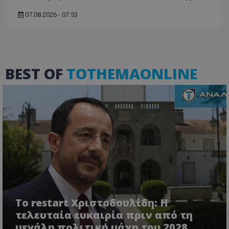
07.08.2026 - 07:53
BEST OF
TOTHEMAONLINE
VISITOR_PRIVACY_METADATA
YouTube
.youtube.com
Το restart Χριστοδουλίδη: Η
τελευταία ευκαιρία πριν από τη
μεγάλη πολιτική μάχη του 2028