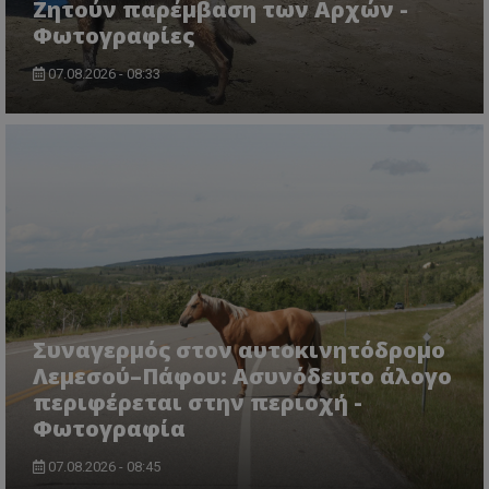
Ζητούν παρέμβαση των Αρχών -
Φωτογραφίες
07.08.2026 - 08:33
CookieScriptConsent
CookieScript
www.tothemaonline.com
Συναγερμός στον αυτοκινητόδρομο
Λεμεσού–Πάφου: Ασυνόδευτο άλογο
περιφέρεται στην περιοχή -
Φωτογραφία
usprivacy
.themasports.tothemaonline.co
07.08.2026 - 08:45