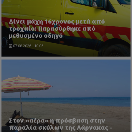
ASP.NET_SessionId
Microsoft Corporation
lifenewscy.tothemaonline.com
Δίνει μάχη 16χρονος μετά από
τροχαίο: Παρασύρθηκε από
μεθυσμένο οδηγό
07.08.2026 - 10:05
msToken
.tiktok.com
Στον «αέρα» η πρόσβαση στην
παραλία σκύλων της Λάρνακας -