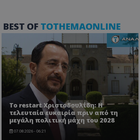
usprivacy
.lifenewscy.tothemaonline.com
BEST OF
TOTHEMAONLINE
ASP.NET_SessionId
Microsoft Corporation
themasports.tothemaonline.co
Το restart Χριστοδουλίδη: Η
τελευταία ευκαιρία πριν από τη
μεγάλη πολιτική μάχη του 2028
07.08.2026 - 06:21