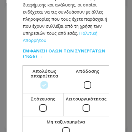
διαφήμισης και ανάλυσης, οι οποίοι
ενδέχεται να τις συνδυάσουν με άλλες
πληροφορίες που τους έχετε παράσχει ή
που έχουν συλλέξει από τη χρήση των
υπηρεσιών τους από εσάς.
Πολιτική
Απορρήτου
ΕΜΦΆΝΙΣΗ ΌΛΩΝ ΤΩΝ ΣΥΝΕΡΓΑΤΏΝ
(1656) →
Απολύτως
Απόδοσης
απαραίτητα
Συναγερμός στον αυτοκινητόδρομο
Λεμεσού–Πάφου: Ασυνόδευτο άλογο
Στόχευσης
Λειτουργικότητας
περιφέρεται στην περιοχή -
Φωτογραφία
Μη ταξινομημένα
07.08.2026 - 08:45