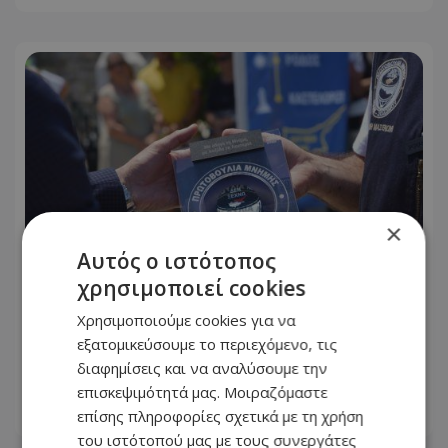
×
Αυτός ο ιστότοπος
χρησιμοποιεί cookies
Χρησιμοποιούμε cookies για να
Πρωτοβουλία Μνήμης Ισαάκ-
εξατομικεύσουμε το περιεχόμενο, τις
Σολωμού: Συμβολικό κλείσιμο
διαφημίσεις και να αναλύσουμε την
οδοφραγμάτων
επισκεψιμότητά μας. Μοιραζόμαστε
επίσης πληροφορίες σχετικά με τη χρήση
07.08.2026 - 08:53
του ιστότοπού μας με τους συνεργάτες