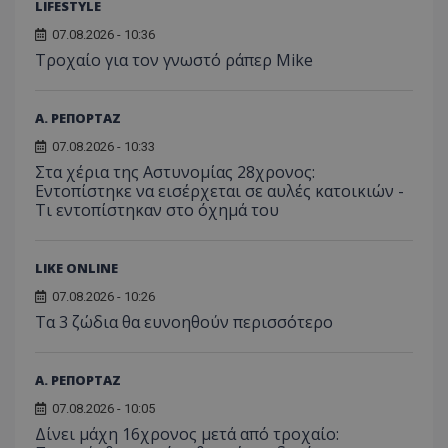
διατήρ
LIFESTYLE
κατάσ
περιόδ
07.08.2026 - 10:36
σύνδεσ
Τροχαίο για τον γνωστό ράπερ Mike
Α. ΡΕΠΟΡΤΑΖ
07.08.2026 - 10:33
Στα χέρια της Αστυνομίας 28χρονος:
Εντοπίστηκε να εισέρχεται σε αυλές κατοικιών -
Τι εντοπίστηκαν στο όχημά του
LIKE ONLINE
07.08.2026 - 10:26
Τα 3 ζώδια θα ευνοηθούν περισσότερο
Α. ΡΕΠΟΡΤΑΖ
07.08.2026 - 10:05
Δίνει μάχη 16χρονος μετά από τροχαίο: