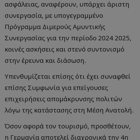
ασφάλειας, αναφέρουν, υπάρχει άριστη
ASP.NET_SessionId
Microsoft Corporation
themasports.tothemaonline.co
συνεργασία, με υπογεγραμμένο
Πρόγραμμα Διμερούς Αμυντικής
Συνεργασίας για την περίοδο 2024 2025,
κοινές ασκήσεις και στενό συντονισμό
στην έρευνα και διάσωση.
Υπενθυμίζεται επίσης ότι έχει συναφθεί
επίσης Συμφωνία για επείγουσες
VISITOR_PRIVACY_METADATA
YouTube
επιχειρήσεις απομάκρυνσης πολιτών
.youtube.com
λόγω της κατάστασης στη Μέση Ανατολή.
Όσον αφορά τον τουρισμό, προσθέτουν,
η Γερμανία αποτελεί διαχρονικά την 4η