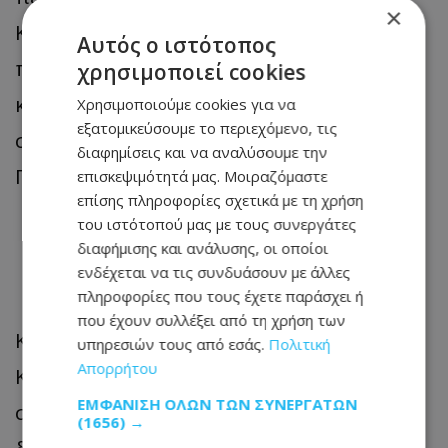
×
Κόλπος και η προώθηση του
Αυτός ο ιστότοπος
προγράμματος διεύρυνσης. Σημειώνεται
χρησιμοποιεί cookies
και η έμπρακτη στήριξη της Γερμανίας
Χρησιμοποιούμε cookies για να
εξατομικεύσουμε το περιεχόμενο, τις
στις προετοιμασίες της Κύπρου για την
διαφημίσεις και να αναλύσουμε την
Προεδρία.
επισκεψιμότητά μας. Μοιραζόμαστε
επίσης πληροφορίες σχετικά με τη χρήση
του ιστότοπού μας με τους συνεργάτες
Ενίσχυση διμερών
διαφήμισης και ανάλυσης, οι οποίοι
σχέσεων
ενδέχεται να τις συνδυάσουν με άλλες
πληροφορίες που τους έχετε παράσχει ή
που έχουν συλλέξει από τη χρήση των
Κατά τη διάρκεια της συνάντησης με τον
υπηρεσιών τους από εσάς.
Πολιτική
Απορρήτου
Καγκελάριο Μερτς αναμένεται να
ΕΜΦΆΝΙΣΗ ΌΛΩΝ ΤΩΝ ΣΥΝΕΡΓΑΤΏΝ
συζητηθεί και η ανάγκη ενίσχυσης των
(1656) →
διμερών σχέσεων των δύο χωρών.