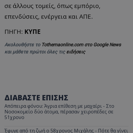
σε άλλους τομείς, όπως εμπόριο,
επενδύσεις, ενέργεια και ΑΠΕ.
msToken
.tiktok.com
ΠΗΓΗ:
ΚΥΠΕ
Ακολουθήστε το
Tothemaonline.com στο Google News
και μάθετε πρώτοι όλες τις
ειδήσεις
ΔΙΑΒΑΣΤΕ ΕΠΙΣΗΣ
Απόπειρα φόνου: Άγρια επίθεση με μαχαίρι - Στο
Νοσοκομείο δύο άτομα, πέρασαν χειροπέδες σε
CookieScriptConsent
CookieScript
51χρονο
www.tothemaonline.com
Έφυγε από τη ζωή ο 58χρονος Μιχάλης - Πότε θα γίνει