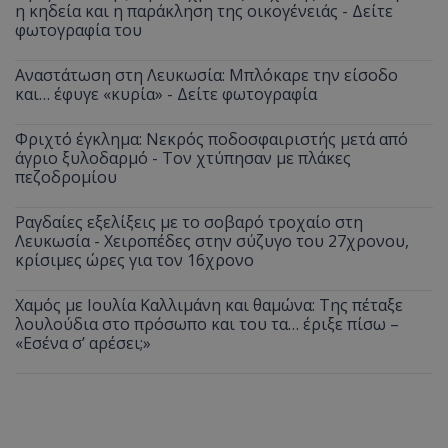
η κηδεία και η παράκληση της οικογένειάς - Δείτε
φωτογραφία του
Αναστάτωση στη Λευκωσία: Μπλόκαρε την είσοδο
και… έφυγε «κυρία» - Δείτε φωτογραφία
Φριχτό έγκλημα: Νεκρός ποδοσφαιριστής μετά από
άγριο ξυλοδαρμό - Τον χτύπησαν με πλάκες
πεζοδρομίου
usprivacy
.themasports.tothemaonline.co
Ραγδαίες εξελίξεις με το σοβαρό τροχαίο στη
Λευκωσία - Χειροπέδες στην σύζυγο του 27χρονου,
κρίσιμες ώρες για τον 16χρονο
Χαμός με Ιουλία Καλλιμάνη και θαμώνα: Της πέταξε
λουλούδια στο πρόσωπο και του τα… έριξε πίσω –
«Εσένα σ’ αρέσει;»