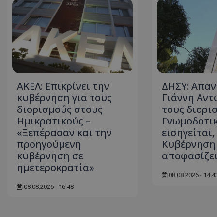
ASP.NET_SessionI
ΑΚΕΛ: Επικρίνει την
ΔΗΣΥ: Απαν
κυβέρνηση για τους
Γιάννη Αντ
msToken
διορισμούς στους
τους διορισ
Ημικρατικούς –
Γνωμοδοτι
«Ξεπέρασαν και την
εισηγείται,
προηγούμενη
Κυβέρνηση
κυβέρνηση σε
αποφασίζε
ημετεροκρατία»
CookieScriptConse
08.08.2026 - 14:4
08.08.2026 - 16:48