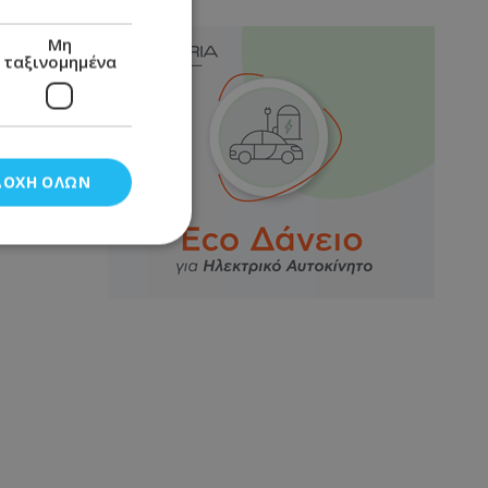
Μη
ταξινομημένα
ΔΟΧΉ ΌΛΩΝ
νομημένα
στη και τη
τητα cookies.
αποθηκεύει το
θεσης του χρήστη
 παρακολούθηση και
τα σύμφωνα με τον
ρρήτου των
ειών.