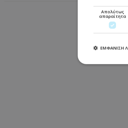
Απολύτως
απαραίτητα
ΕΜΦΆΝΙΣΗ 
Απολύτω
Τα απολύτως απαραί
διαχείριση λογαρια
Ονοματεπώνυμο
usprivacy