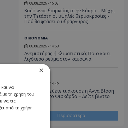
08.08.2026 - 15:03
Καύσωνας διαρκείας στην Κύπρο – Μέχρι
την Τετάρτη οι υψηλές θερμοκρασίες -
Πού θα φτάσει ο υδράργυρος
ΟΙΚΟΝΟΜΙΑ
08.08.2026 - 14:58
Ανεμιστήρας ή κλιματιστικό; Ποιο καίει
λιγότερο ρεύμα στον καύσωνα
×
LIFESTYLE
08.08.2026 - 14:49
 και να
Δεν θα πιστεύετε τι άκουσε η Άννα Βίσση
 με τη χρήση του
σε δρόμο στο Φισκάρδο – Δείτε βίντεο
ι να τις
ει από τη χρήση
Περισσότερα