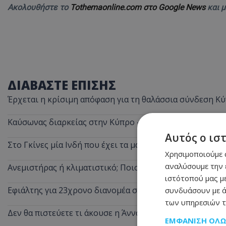
Ακολουθήστε το
Tothemaonline.com στο Google News
και 
ΔΙΑΒΑΣΤΕ ΕΠΙΣΗΣ
Έρχεται η κρίσιμη απόφαση για τη θαλάσσια σύνδεση Κύ
Καύσωνας διαρκείας στην Κύπρο – Μέχρι την Τετάρτη ο
Αυτός ο ισ
Στο Γκίνες μία Ινδή που έχει τα μακρύτερα μαλλιά στον 
Χρησιμοποιούμε c
αναλύσουμε την 
Ανεμιστήρας ή κλιματιστικό; Ποιο καίει λιγότερο ρεύμ
ιστότοπού μας με
Εφιάλτης για 23χρονο διανομέα στη Λεμεσό: Πήγε για πα
συνδυάσουν με ά
των υπηρεσιών τ
Δεν θα πιστεύετε τι άκουσε η Άννα Βίσση σε δρόμο στο 
ΕΜΦΆΝΙΣΗ ΌΛ