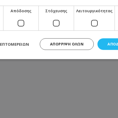
Απόδοσης
Στόχευσης
Λειτουργικότητας
ΛΕΠΤΟΜΕΡΕΙΏΝ
ΑΠΌΡΡΙΨΗ ΌΛΩΝ
ΑΠΟ
ς απαραίτητα
Απόδοσης
Στόχευσης
Λειτουργικότητας
Μη ταξι
τητα cookies επιτρέπουν βασικές λειτουργίες του ιστότοπου, όπως τη σύνδεση χρή
σμού. Ο ιστότοπος δεν μπορεί να χρησιμοποιηθεί σωστά χωρίς τα απολύτως απαραί
Προμηθευτής
/
Πεδίο
Λήξη
Περιγραφή
.lifenewscy.tothemaonline.com
1 χρόνος 3
Αυτό το cookie 
εβδομάδες
κράτος συγκατά
σχετικά με την
την ιδιωτικότη
κανονισμό απο
Ηνωμένων Πολιτ