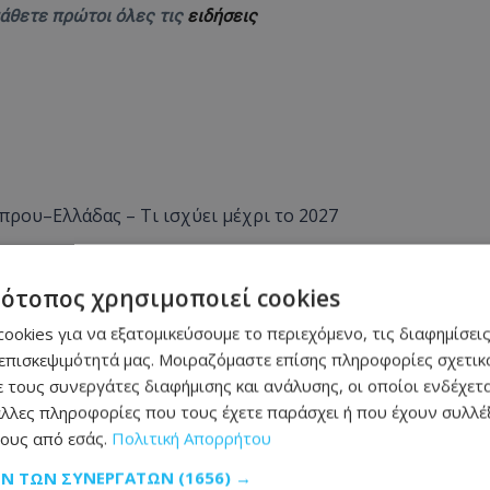
μάθετε πρώτοι όλες τις
ειδήσεις
πρου–Ελλάδας – Τι ισχύει μέχρι το 2027
ι υψηλές θερμοκρασίες - Πού θα φτάσει ο υδράργυρος
τότοπος χρησιμοποιεί cookies
πλανήτη – Αγγίζουν τα 3 μέτρα
ookies για να εξατομικεύσουμε το περιεχόμενο, τις διαφημίσεις
επισκεψιμότητά μας. Μοιραζόμαστε επίσης πληροφορίες σχετικά
α στον καύσωνα
 τους συνεργάτες διαφήμισης και ανάλυσης, οι οποίοι ενδέχετα
ραγγελία και έπεσε σε ληστές
λλες πληροφορίες που τους έχετε παράσχει ή που έχουν συλλέξ
ους από εσάς.
Πολιτική Απορρήτου
Φισκάρδο – Δείτε βίντεο
ΩΝ ΤΩΝ ΣΥΝΕΡΓΑΤΏΝ
(1656) →