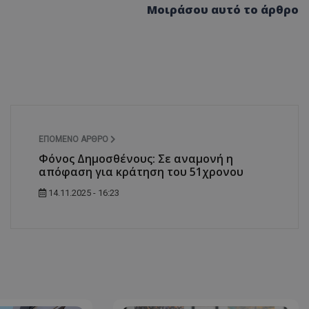
Μοιράσου αυτό το άρθρο
d
συνεδρία
Αυτό το cookie 
Microsoft Corporation
Doubleclick και
themasports.tothemaonline.com
πληροφορίες σχ
με τον οποίο ο 
χρησιμοποιεί το
τυχόν διαφημίσ
έχει δει ο τελικ
επισκεφθεί τον 
_METADATA
5 μήνες 4
Αυτό το cookie 
YouTube
εβδομάδες
για να αποθηκεύ
.youtube.com
συγκατάθεση το
επιλογές απορρ
ΕΠΌΜΕΝΟ ΆΡΘΡΟ
αλληλεπίδρασή 
ιστοσελίδα. Κα
Φόνος Δημοσθένους: Σε αναμονή η
σχετικά με τη 
απόφαση για κράτηση του 51χρονου
επισκέπτη σχετι
πολιτικές και ρ
14.11.2025 - 16:23
απορρήτου, εξα
οι προτιμήσεις 
μελλοντικές συν
29 λεπτά 58
Αυτό το cookie 
Cloudflare Inc.
δευτερόλεπτα
για τη διάκρισ
.onesignal.com
και ρομπότ. Αυτ
για τον ιστότοπ
κάνει έγκυρες α
τη χρήση του ι
29 λεπτά 59
Αυτό το cookie 
Cloudflare Inc.