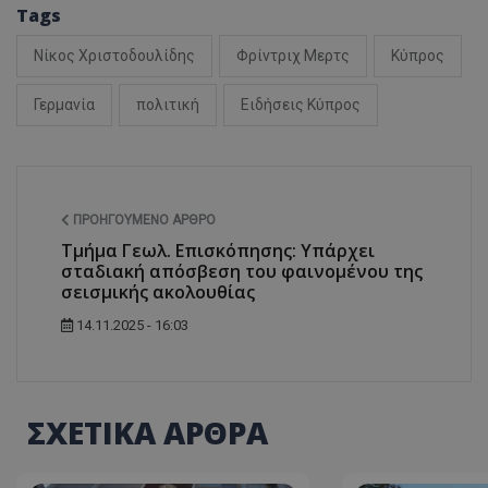
Tags
ASP.NET_SessionI
Νίκος Χριστοδουλίδης
Φρίντριχ Μερτς
Κύπρος
Γερμανία
πολιτική
Ειδήσεις Κύπρος
VISITOR_PRIVACY
ΠΡΟΗΓΟΎΜΕΝΟ ΆΡΘΡΟ
Τμήμα Γεωλ. Επισκόπησης: Υπάρχει
σταδιακή απόσβεση του φαινομένου της
σεισμικής ακολουθίας
14.11.2025 - 16:03
__cf_bm
ΣΧΕΤΙΚΑ ΑΡΘΡΑ
__cf_bm