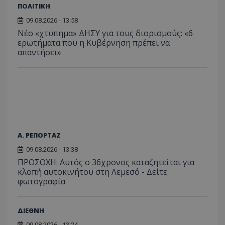
ιστοσε
ΠΟΛΙΤΙΚΗ
Συλλέγε
για τις
09.08.2026 - 13:58
του χρ
ιστοσε
Νέο «χτύπημα» ΔΗΣΥ για τους διορισμούς: «6
ποιες σ
ερωτήματα που η Κυβέρνηση πρέπει να
έχουν 
απαντήσει»
_ga_J7RS52TMNC
.tothemaonline.com
1 χρόνος 1
Αυτό τ
μήνας
χρησιμ
από το
Analyti
διατήρ
κατάσ
περιόδ
σύνδεσ
Α. ΡΕΠΟΡΤΑΖ
09.08.2026 - 13:38
ΠΡΟΣΟΧΗ: Αυτός ο 36χρονος καταζητείται για
κλοπή αυτοκινήτου στη Λεμεσό - Δείτε
φωτογραφία
ΔΙΕΘΝΗ
09.08.2026 - 13:24