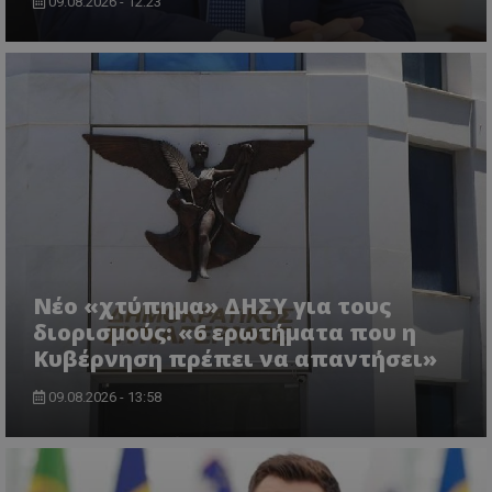
09.08.2026 - 12:23
ASP.NET_SessionId
Microsoft Corporation
lifenewscy.tothemaonline.com
Νέο «χτύπημα» ΔΗΣΥ για τους
διορισμούς: «6 ερωτήματα που η
Κυβέρνηση πρέπει να απαντήσει»
09.08.2026 - 13:58