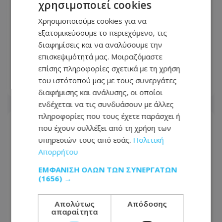
χρησιμοποιεί cookies
Χρησιμοποιούμε cookies για να
εξατομικεύσουμε το περιεχόμενο, τις
Στη γειτονιά των αγγέλων ο Ανδρέας
διαφημίσεις και να αναλύσουμε την
Δημητρίου – Πότε θα γίνει η κηδεία –
επισκεψιμότητά μας. Μοιραζόμαστε
Δείτε φωτογραφία του
επίσης πληροφορίες σχετικά με τη χρήση
του ιστότοπού μας με τους συνεργάτες
09.08.2026 - 10:17
διαφήμισης και ανάλυσης, οι οποίοι
ενδέχεται να τις συνδυάσουν με άλλες
πληροφορίες που τους έχετε παράσχει ή
που έχουν συλλέξει από τη χρήση των
υπηρεσιών τους από εσάς.
Πολιτική
Απορρήτου
ΕΜΦΆΝΙΣΗ ΌΛΩΝ ΤΩΝ ΣΥΝΕΡΓΑΤΏΝ
(1656) →
Απολύτως
Απόδοσης
απαραίτητα