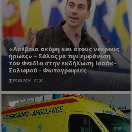
msToken
.tiktok.com
«Ασέβεια ακόμη και στους νεκρούς
ήρωες» – Σάλος με την εμφάνιση
του Φειδία στην εκδήλωση Ισαάκ–
Σολωμού - Φωτογραφίες
09.08.2026 - 09:30
CookieScriptConsent
CookieScript
www.tothemaonline.com