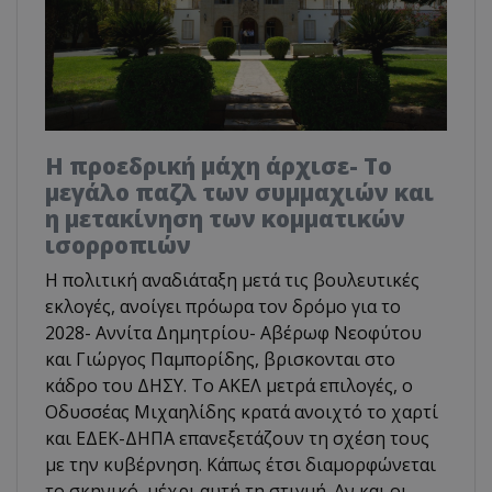
Η προεδρική μάχη άρχισε- Το
μεγάλο παζλ των συμμαχιών και
η μετακίνηση των κομματικών
ισορροπιών
Η πολιτική αναδιάταξη μετά τις βουλευτικές
εκλογές, ανοίγει πρόωρα τον δρόμο για το
2028- Αννίτα Δημητρίου- Αβέρωφ Νεοφύτου
και Γιώργος Παμπορίδης, βρισκονται στο
κάδρο του ΔΗΣΥ. Το ΑΚΕΛ μετρά επιλογές, ο
Οδυσσέας Μιχαηλίδης κρατά ανοιχτό το χαρτί
και ΕΔΕΚ-ΔΗΠΑ επανεξετάζουν τη σχέση τους
με την κυβέρνηση. Κάπως έτσι διαμορφώνεται
το σκηνικό, μέχρι αυτή τη στιγμή. Αν και οι