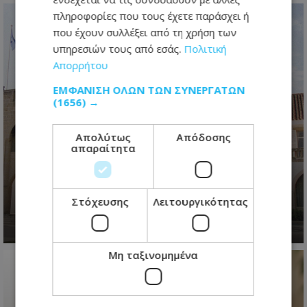
πληροφορίες που τους έχετε παράσχει ή
που έχουν συλλέξει από τη χρήση των
υπηρεσιών τους από εσάς.
Πολιτική
Απορρήτου
ΕΜΦΆΝΙΣΗ ΌΛΩΝ ΤΩΝ ΣΥΝΕΡΓΑΤΏΝ
(1656) →
Απολύτως
Απόδοσης
«Φωτιά» στους διορισμούς των
απαραίτητα
ημικρατικών – Η ανάκληση
διορισμού, το ασυμβίβαστο και οι
εξηγήσεις
Στόχευσης
Λειτουργικότητας
08.08.2026 - 07:52
Μη ταξινομημένα