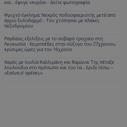
και… έφυγε «κυρία» - Δείτε φωτογραφία
Φριχτό έγκλημα: Νεκρός ποδοσφαιριστής μετά από
άγριο ξυλοδαρμό - Τον χτύπησαν με πλάκες
πεζοδρομίου
Ραγδαίες εξελίξεις με το σοβαρό τροχαίο στη
Λευκωσία - Χειροπέδες στην σύζυγο του 27χρονου,
κρίσιμες ώρες για τον 16χρονο
Χαμός με Ιουλία Καλλιμάνη και θαμώνα: Της πέταξε
λουλούδια στο πρόσωπο και του τα… έριξε πίσω –
«Εσένα σ’ αρέσει;»