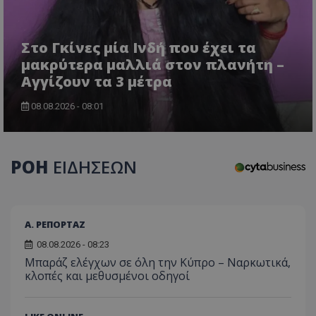
Στο Γκίνες μία Ινδή που έχει τα
μακρύτερα μαλλιά στον πλανήτη –
CookieScriptConsent
CookieScript
Αγγίζουν τα 3 μέτρα
www.tothemaonline.com
08.08.2026 - 08:01
ΡΟΗ
ΕΙΔΗΣΕΩΝ
Α. ΡΕΠΟΡΤΑΖ
08.08.2026 - 08:23
usprivacy
.themasports.tothemaonline.co
Μπαράζ ελέγχων σε όλη την Κύπρο – Ναρκωτικά,
κλοπές και μεθυσμένοι οδηγοί