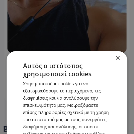
×
Έλληνας ηθοποιός δίνει μάχη με τον
Αυτός ο ιστότοπος
καρκίνο - «Πάμε για νέα θεραπεία» - Η
χρησιμοποιεί cookies
φωτογραφία που ανέβασε από το
νοσοκομείο
Χρησιμοποιούμε cookies για να
εξατομικεύσουμε το περιεχόμενο, τις
06.08.2026 - 21:08
διαφημίσεις και να αναλύσουμε την
επισκεψιμότητά μας. Μοιραζόμαστε
επίσης πληροφορίες σχετικά με τη χρήση
του ιστότοπού μας με τους συνεργάτες
BEST OF
TOTHEMAONLINE
διαφήμισης και ανάλυσης, οι οποίοι
ενδέχεται να τις συνδυάσουν με άλλες