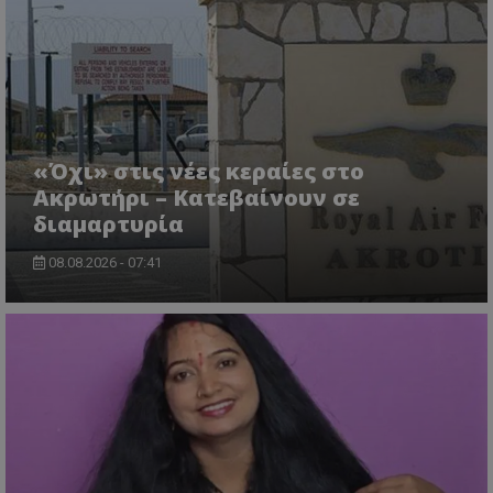
lifenewscy.tothemaonline.com
«Όχι» στις νέες κεραίες στο
Ακρωτήρι – Κατεβαίνουν σε
διαμαρτυρία
08.08.2026 - 07:41
msToken
.tiktok.com