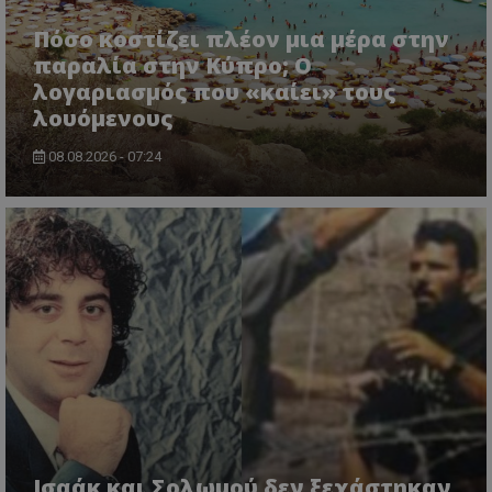
Πόσο κοστίζει πλέον μια μέρα στην
παραλία στην Κύπρο; Ο
λογαριασμός που «καίει» τους
λουόμενους
08.08.2026 - 07:24
ASP.NET_SessionId
Microsoft Corporation
themasports.tothemaonline.co
Ισαάκ και Σολωμού δεν ξεχάστηκαν