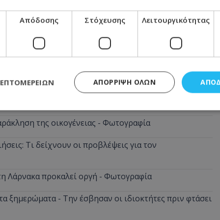
Απόδοσης
Στόχευσης
Λειτουργικότητας
 στη φωτιά και παραλίγο να καεί ολόκληρο το
ΛΕΠΤΟΜΕΡΕΙΏΝ
ΑΠΌΡΡΙΨΗ ΌΛΩΝ
ΑΠΟ
ρομο - Δείτε σε ποιο σημείο
αράκληση της οικογένειας - Φωτογραφία
ς απαραίτητα
Απόδοσης
Στόχευσης
Λειτουργικότητας
Μη ταξι
ήσεις: Τι δείχνουν οι προβλέψεις για τον
τητα cookies επιτρέπουν βασικές λειτουργίες του ιστότοπου, όπως τη σύνδεση χρή
σμού. Ο ιστότοπος δεν μπορεί να χρησιμοποιηθεί σωστά χωρίς τα απολύτως απαραί
Προμηθευτής
/
Πεδίο
Λήξη
Περιγραφή
στη Λάρνακα προκαλεί οργή - Φωτογραφία
.lifenewscy.tothemaonline.com
1 χρόνος 3
Αυτό το cookie 
εβδομάδες
κράτος συγκατά
α ξημερώματα - Την έσβησαν οι ιδιοκτήτες πριν φτάσει
σχετικά με την
την ιδιωτικότη
κανονισμό απο
Ηνωμένων Πολιτ