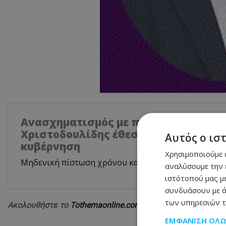
Ανασχηματισμός με πολιτικά μηνύμα
Χριστοδουλίδης έθεσε τον πήχη ψηλά
Αυτός ο ισ
κυβέρνηση
Χρησιμοποιούμε c
Μηδενική πίστωση χρόνου και αυστηρό μήνυμα στο
αναλύσουμε την 
ιστότοπού μας με
συνδυάσουν με ά
των υπηρεσιών τ
Ακολουθήστε το
Tothemaonline.com στο Google News
και 
ΕΜΦΆΝΙΣΗ ΌΛ