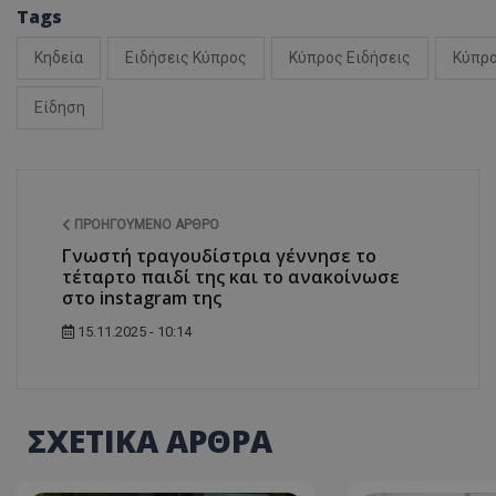
Tags
Κηδεία
Ειδήσεις Κύπρος
Κύπρος Ειδήσεις
Κύπρο
ASP.NET_SessionI
Είδηση
ΠΡΟΗΓΟΎΜΕΝΟ ΆΡΘΡΟ
msToken
Γνωστή τραγουδίστρια γέννησε το
τέταρτο παιδί της και το ανακοίνωσε
στο instagram της
15.11.2025 - 10:14
CookieScriptConse
ΣΧΕΤΙΚΑ ΑΡΘΡΑ