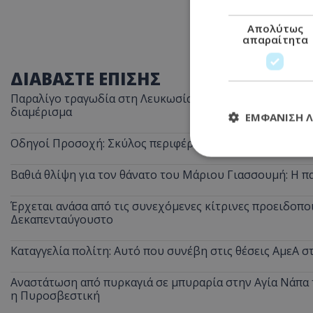
Απολύτως
απαραίτητα
ΔΙΑΒΑΣΤΕ ΕΠΙΣΗΣ
Παραλίγο τραγωδία στη Λευκωσία: Ξέχασε την κατσαρόλα
διαμέρισμα
ΕΜΦΆΝΙΣΗ 
Οδηγοί Προσοχή: Σκύλος περιφέρεται στον αυτοκινητόδ
Βαθιά θλίψη για τον θάνατο του Μάριου Γιασσουμή: Η π
Απολύτω
Έρχεται ανάσα από τις συνεχόμενες κίτρινες προειδοποι
Τα απολύτως απαραί
Δεκαπενταύγουστο
διαχείριση λογαρια
Ονοματεπώνυμο
Καταγγελία πολίτη: Αυτό που συνέβη στις θέσεις ΑμεΑ 
usprivacy
Αναστάτωση από πυρκαγιά σε μπυραρία στην Αγία Νάπα τ
η Πυροσβεστική