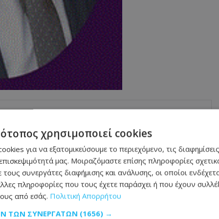
τα: Ο Πρόεδρος
 για τη νέα
τότοπος χρησιμοποιεί cookies
ookies για να εξατομικεύσουμε το περιεχόμενο, τις διαφημίσεις
υς νέους Υπουργούς
επισκεψιμότητά μας. Μοιραζόμαστε επίσης πληροφορίες σχετικά
 τους συνεργάτες διαφήμισης και ανάλυσης, οι οποίοι ενδέχετα
λλες πληροφορίες που τους έχετε παράσχει ή που έχουν συλλέξ
ους από εσάς.
Πολιτική Απορρήτου
μάθετε πρώτοι όλες τις
ειδήσεις
ΩΝ ΤΩΝ ΣΥΝΕΡΓΑΤΏΝ
(1656) →