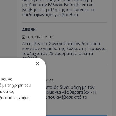
μητέρα στην Ελλάδα: Βούτηξε για να
βοηθήσει τη φίλη της και πνίγηκε, τα
παιδιά φώναζαν για βοήθεια
ΔΙΕΘΝΗ
06.08.2026 - 21:19
Δείτε βίντεο: Συγκρούστηκαν δύο τραμ
κοντά στο γήπεδο της Σάλκε στη Γερμανία,
τουλάχιστον 25 τραυματίες, οι επτά
σοβαρά
×
LIFESTYLE
 και να
06.08.2026 - 21:08
 με τη χρήση του
Έλληνας ηθοποιός δίνει μάχη με τον
ι να τις
καρκίνο - «Πάμε για νέα θεραπεία» - Η
φωτογραφία που ανέβασε από το
ει από τη χρήση
νοσοκομείο