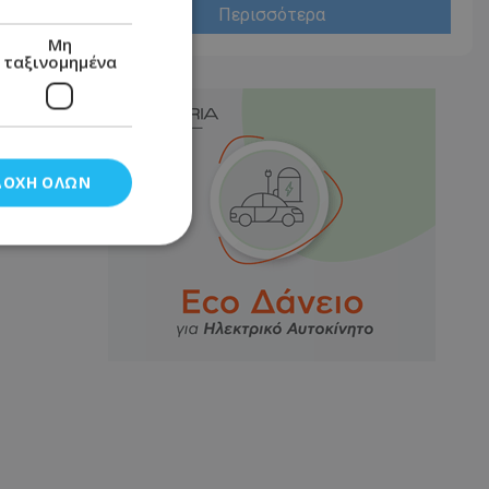
Περισσότερα
Μη
ταξινομημένα
ΔΟΧΉ ΌΛΩΝ
νομημένα
στη και τη
τητα cookies.
αποθηκεύει το
θεσης του χρήστη
 παρακολούθηση και
τα σύμφωνα με τον
ρρήτου των
ειών.