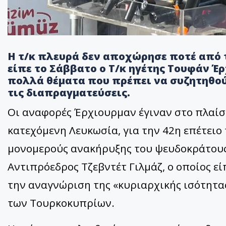
Η τ/κ πλευρά δεν αποχώρησε ποτέ από 
είπε το Σάββατο ο Τ/κ ηγέτης Τουφάν Έ
πολλά θέματα που πρέπει να συζητηθού
τις διαπραγματεύσεις.
Οι αναφορές Έρχιουρμαν έγιναν στο πλαίσ
κατεχόμενη Λευκωσία, για την 42η επέτειο
μονομερούς ανακήρυξης του ψευδοκράτους
Αντιπρόεδρος Τζεβντέτ Γιλμάζ, ο οποίος εί
την αναγνώριση της «κυριαρχικής ισότητας
των Τουρκοκυπρίων.