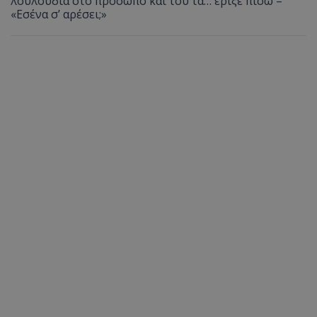
λουλούδια στο πρόσωπο και του τα… έριξε πίσω –
«Εσένα σ’ αρέσει;»