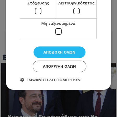
Στόχευσης
Λειτουργικότητας
Η Catherine φόρεσε την ποδιά της:
Δείτε τι ετοίμασε για τα παιδιά στη
Λευκωσία - Φωτογραφίες
Μη ταξινομημένα
07.08.2026 - 12:43
ΑΠΟΔΟΧΉ ΌΛΩΝ
BEST OF
TOTHEMAONLINE
ΑΠΌΡΡΙΨΗ ΌΛΩΝ
ΕΜΦΆΝΙΣΗ ΛΕΠΤΟΜΕΡΕΙΏΝ
Απολύτως απαραίτητα
Απόδοσης
Στόχευσης
Λειτουργικότητας
Μη ταξινομημένα
Κυπριακό: Τα «αγκάθια» που θα