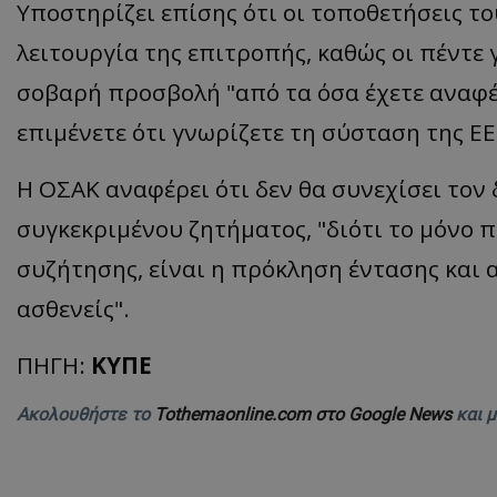
Υποστηρίζει επίσης ότι οι τοποθετήσεις το
ASP.NET_SessionI
λειτουργία της επιτροπής, καθώς οι πέντε
σοβαρή προσβολή "από τα όσα έχετε αναφέρε
επιμένετε ότι γνωρίζετε τη σύσταση της Ε
VISITOR_PRIVACY
Η ΟΣΑΚ αναφέρει ότι δεν θα συνεχίσει τον 
συγκεκριμένου ζητήματος, "διότι το μόνο 
συζήτησης, είναι η πρόκληση έντασης και
ασθενείς".
ΠΗΓΗ:
ΚΥΠΕ
__cf_bm
Ακολουθήστε το
Tothemaonline.com στο Google News
και 
__cf_bm