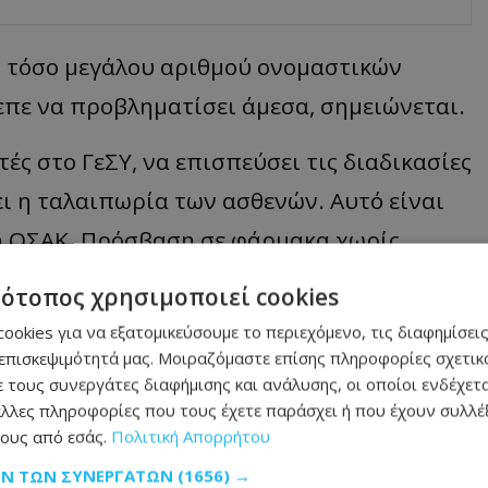
η τόσο μεγάλου αριθμού ονομαστικών
επε να προβληματίσει άμεσα, σημειώνεται.
τές στο ΓεΣΥ, να επισπεύσει τις διαδικασίες
ει η ταλαιπωρία των ασθενών. Αυτό είναι
η ΟΣΑΚ. Πρόσβαση σε φάρμακα χωρίς
ηλεφωνήσεις για βοήθεια (μέσο)», αναφέρει
τότοπος χρησιμοποιεί cookies
ookies για να εξατομικεύσουμε το περιεχόμενο, τις διαφημίσεις
επισκεψιμότητά μας. Μοιραζόμαστε επίσης πληροφορίες σχετικά
 ενταγμένα στο ΓεΣΥ και οι διαδικασίες
 τους συνεργάτες διαφήμισης και ανάλυσης, οι οποίοι ενδέχετα
ου να μην προϋποθέτουν επιτροπές και
λλες πληροφορίες που τους έχετε παράσχει ή που έχουν συλλέξ
ους από εσάς.
Πολιτική Απορρήτου
όσο δεν γίνεται αυτό, αιτήματα θα
ΩΝ ΤΩΝ ΣΥΝΕΡΓΑΤΏΝ
(1656) →