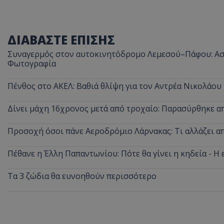
ΔΙΑΒΑΣΤΕ ΕΠΙΣΗΣ
ASP.NET_SessionI
Συναγερμός στον αυτοκινητόδρομο Λεμεσού–Πάφου: Ασυ
Φωτογραφία
Πένθος στο ΑΚΕΛ: Βαθιά θλίψη για τον Αντρέα Νικολάου
Δίνει μάχη 16χρονος μετά από τροχαίο: Παρασύρθηκε 
msToken
Προσοχή όσοι πάνε Αεροδρόμιο Λάρνακας: Τι αλλάζει από
Πέθανε η Έλλη Παπαντωνίου: Πότε θα γίνει η κηδεία - Η 
Τα 3 ζώδια θα ευνοηθούν περισσότερο
CookieScriptConse