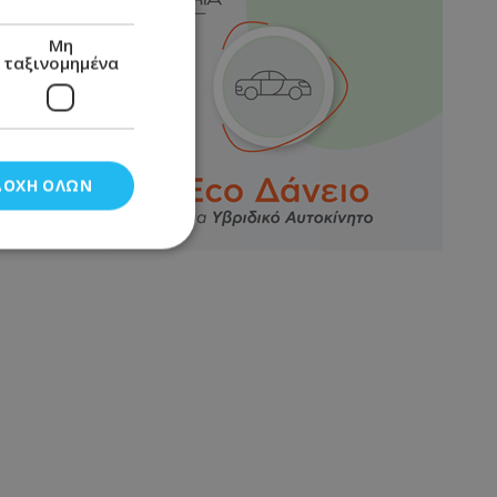
Μη
ταξινομημένα
ΔΟΧΉ ΌΛΩΝ
νομημένα
στη και τη
τητα cookies.
αποθηκεύει το
θεσης του χρήστη
 παρακολούθηση και
τα σύμφωνα με τον
ρρήτου των
ειών.