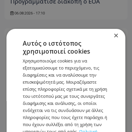
Προγραμμάτισε διακοπή ο ΕΟΑ
06.08.2026 - 17:10
×
Αυτός ο ιστότοπος
χρησιμοποιεί cookies
Χρησιμοποιούμε cookies για να
εξατομικεύσουμε το περιεχόμενο, τις
διαφημίσεις και να αναλύσουμε την
επισκεψιμότητά μας. Μοιραζόμαστε
επίσης πληροφορίες σχετικά με τη χρήση
του ιστότοπού μας με τους συνεργάτες
διαφήμισης και ανάλυσης, οι οποίοι
ενδέχεται να τις συνδυάσουν με άλλες
Τέλος στην ταλαιπωρία: Ανοίγει ξανά
πληροφορίες που τους έχετε παράσχει ή
η οδική πρόσβαση στις αφίξεις του
που έχουν συλλέξει από τη χρήση των
Αεροδρομίου Λάρνακας
υπηρεσιών τους από εσάς.
Πολιτική