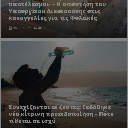
αποτέλεσμα» – Η απάντηση του
Υπουργείου Δικαιοσύνης στις
CookieScriptConsent
CookieScript
www.tothemaonline.com
καταγγελίες για τις Φυλακές
06.08.2026 - 14:40
usprivacy
.themasports.tothemaonline.co
Συνεχίζονται οι ζέστες: Εκδόθηκε
νέα κίτρινη προειδοποίηση - Πότε
τίθεται σε ισχύ