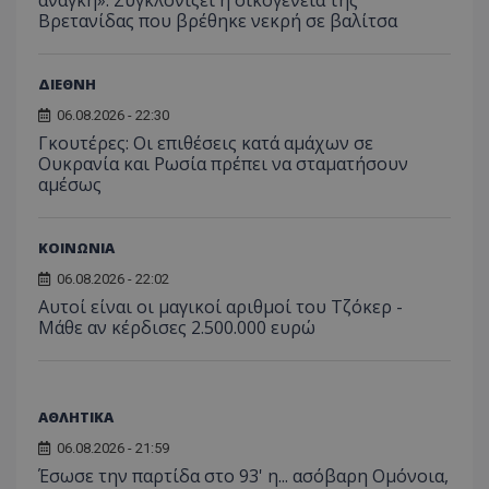
βίντε
Βρετανίδας που βρέθηκε νεκρή σε βαλίτσα
C
1 μήνας
Αυτό τ
Adform
guest_id
1 χρόνος 1
Αυτό
Twitter Inc.
χρησιμ
.adform.net
μήνας
ρυθμ
.twitter.com
για τον
το Tw
προσδι
αναγ
ΔΙΕΘΝΗ
συχνότ
να π
επισκέ
τον 
06.08.2026 - 22:30
τον τρ
του 
οποίο 
Γκουτέρες: Οι επιθέσεις κατά αμάχων σε
επισκέπ
Ουκρανία και Ρωσία πρέπει να σταματήσουν
πρόσβα
αμέσως
ιστοσε
Συλλέγε
για τις
του χρ
ιστοσε
ΚΟΙΝΩΝΙΑ
ποιες σ
έχουν 
06.08.2026 - 22:02
Αυτοί είναι οι μαγικοί αριθμοί του Τζόκερ -
_ga_J7RS52TMNC
.tothemaonline.com
1 χρόνος 1
Αυτό τ
μήνας
χρησιμ
Μάθε αν κέρδισες 2.500.000 ευρώ
από το
Analyti
διατήρ
κατάσ
περιόδ
σύνδεσ
ΑΘΛΗΤΙΚΑ
06.08.2026 - 21:59
Έσωσε την παρτίδα στο 93' η... ασόβαρη Ομόνοια,