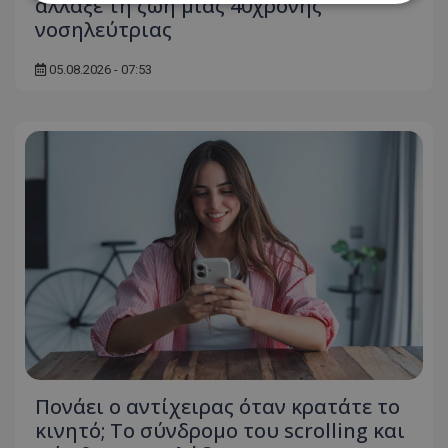
άλλαξε τη ζωή μιας 40χρονης
νοσηλεύτριας
Απολύτως απαραίτητα
Απόδοσης
05.08.2026 - 07:53
Στόχευσης
Λειτουργικότητας
Μη ταξινομημένα
Τα απολύτως απαραίτητα cookies επιτρέπουν
βασικές λειτουργίες του ιστότοπου, όπως τη
σύνδεση χρήστη και τη διαχείριση λογαριασμού.
Ο ιστότοπος δεν μπορεί να χρησιμοποιηθεί σωστά
χωρίς τα απολύτως απαραίτητα cookies.
Ονοματεπώνυμο
Προμηθευτής
/
Πεδίο
usprivacy
.lifenewscy.tothemaonline.com
Πονάει ο αντίχειρας όταν κρατάτε το
κινητό; Το σύνδρομο του scrolling και