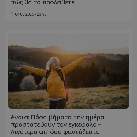
πώς θα το προλάβετε
ASP.NET_SessionId
Microsoft Corporation
themasports.tothemaonline.co
04.08.2026 - 23:35
VISITOR_PRIVACY_METADATA
YouTube
.youtube.com
Άνοια: Πόσα βήματα την ημέρα
προστατεύουν τον εγκέφαλο –
Λιγότερα απ’ όσα φαντάζεστε