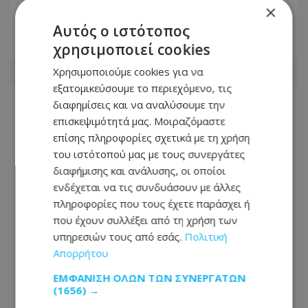
κρατά μακριά τα κουνούπια για 3
×
ώρες
Αυτός ο ιστότοπος
χρησιμοποιεί cookies
06.08.2026 - 07:18
Χρησιμοποιούμε cookies για να
εξατομικεύσουμε το περιεχόμενο, τις
διαφημίσεις και να αναλύσουμε την
επισκεψιμότητά μας. Μοιραζόμαστε
επίσης πληροφορίες σχετικά με τη χρήση
του ιστότοπού μας με τους συνεργάτες
διαφήμισης και ανάλυσης, οι οποίοι
ενδέχεται να τις συνδυάσουν με άλλες
πληροφορίες που τους έχετε παράσχει ή
που έχουν συλλέξει από τη χρήση των
υπηρεσιών τους από εσάς.
Πολιτική
Απορρήτου
Θυρεοειδής: Τι να τρώτε και τι να
ΕΜΦΆΝΙΣΗ ΌΛΩΝ ΤΩΝ ΣΥΝΕΡΓΑΤΏΝ
(1656) →
αποφεύγετε – Τα τρόφιμα και τα