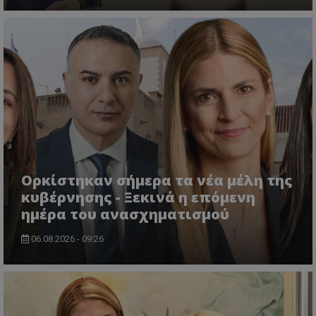
msToken
.tiktok.com
Ορκίστηκαν σήμερα τα νέα μέλη της
κυβέρνησης - Ξεκινά η επόμενη
ημέρα του ανασχηματισμού
06.08.2026 - 09:26
CookieScriptConsent
CookieScript
www.tothemaonline.com