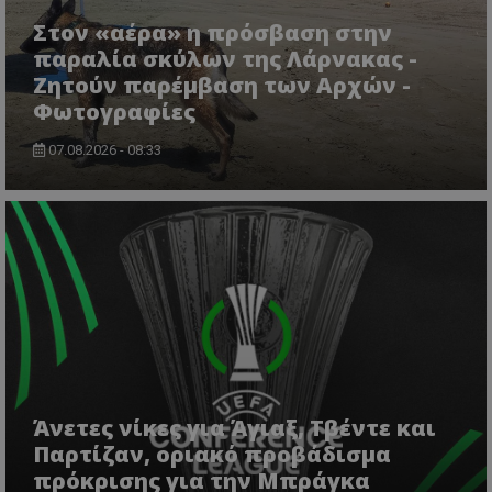
Στον «αέρα» η πρόσβαση στην
παραλία σκύλων της Λάρνακας -
Ζητούν παρέμβαση των Αρχών -
Φωτογραφίες
07.08.2026 - 08:33
msToken
.tiktok.com
Άνετες νίκες για Άγιαξ, Τβέντε και
Παρτίζαν, οριακό προβάδισμα
πρόκρισης για την Μπράγκα