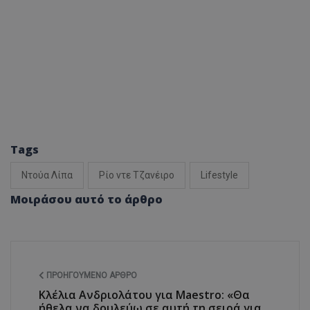
Tags
Ντούα Λίπα
Ρίο ντε Τζανέιρο
Lifestyle
Μοιράσου αυτό το άρθρο
ΠΡΟΗΓΟΎΜΕΝΟ ΆΡΘΡΟ
Κλέλια Ανδριολάτου για Maestro: «Θα
ήθελα να δουλεύω σε αυτή τη σειρά για