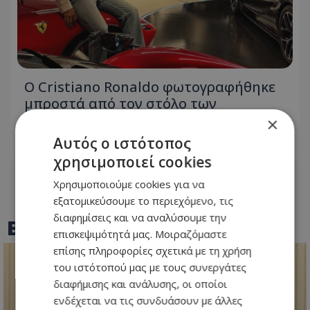
Ο Cristiano Ronaldo φωτογραφήθηκε
μπροστά από τον στόλο των
πανάκριβων αυτοκινήτων του!
×
Αυτός ο ιστότοπος
06.08.2026 - 09:46
χρησιμοποιεί cookies
Χρησιμοποιούμε cookies για να
εξατομικεύσουμε το περιεχόμενο, τις
διαφημίσεις και να αναλύσουμε την
BEST OF
TOTHEMAONLINE
επισκεψιμότητά μας. Μοιραζόμαστε
επίσης πληροφορίες σχετικά με τη χρήση
του ιστότοπού μας με τους συνεργάτες
διαφήμισης και ανάλυσης, οι οποίοι
ενδέχεται να τις συνδυάσουν με άλλες