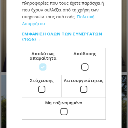
πληροφορίες που τους έχετε παράσχει ή
που έχουν συλλέξει από τη χρήση των
υπηρεσιών τους από εσάς.
Πολιτική
Απορρήτου
Ανασχηματισμός με πολιτικά
ΕΜΦΆΝΙΣΗ ΌΛΩΝ ΤΩΝ ΣΥΝΕΡΓΑΤΏΝ
μηνύματα: Ο Πρόεδρος
(1656) →
Χριστοδουλίδης έθεσε τον πήχη
ψηλά για τη νέα κυβέρνηση
Απολύτως
Απόδοσης
απαραίτητα
06.08.2026 - 09:41
Στόχευσης
Λειτουργικότητας
Μη ταξινομημένα