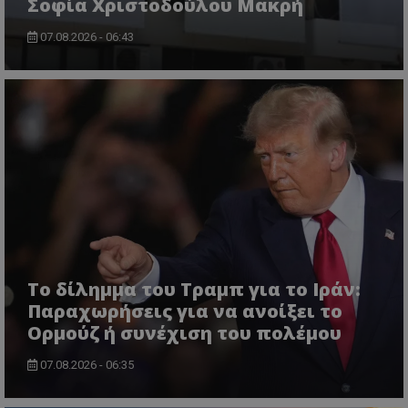
Σοφία Χριστοδούλου Μακρή
07.08.2026 - 06:43
ASP.NET_SessionId
Microsoft Corporation
themasports.tothemaonline.co
Το δίλημμα του Τραμπ για το Ιράν:
Παραχωρήσεις για να ανοίξει το
Ορμούζ ή συνέχιση του πολέμου
07.08.2026 - 06:35