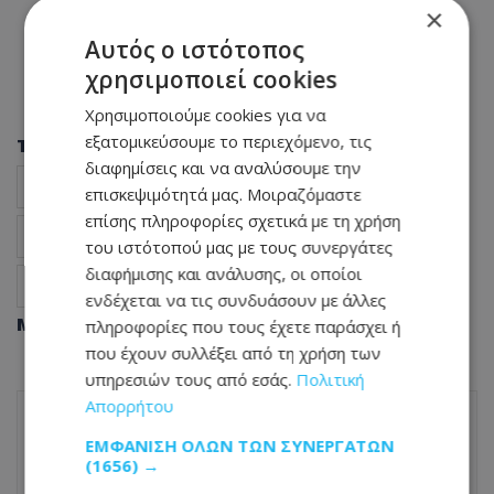
×
Αυτός ο ιστότοπος
χρησιμοποιεί cookies
Χρησιμοποιούμε cookies για να
εξατομικεύσουμε το περιεχόμενο, τις
Tags
διαφημίσεις και να αναλύσουμε την
δρόμος Πάφου–Πόλεως Χρυσοχούς
επισκεψιμότητά μας. Μοιραζόμαστε
επίσης πληροφορίες σχετικά με τη χρήση
απόφαση δικαστηρίου
υπουργείο Μεταφορών
του ιστότοπού μας με τους συνεργάτες
διαφήμισης και ανάλυσης, οι οποίοι
Ειδήσεις Κύπρος
ενδέχεται να τις συνδυάσουν με άλλες
Μοιράσου αυτό το άρθρο
πληροφορίες που τους έχετε παράσχει ή
που έχουν συλλέξει από τη χρήση των
υπηρεσιών τους από εσάς.
Πολιτική
Απορρήτου
ΕΜΦΆΝΙΣΗ ΌΛΩΝ ΤΩΝ ΣΥΝΕΡΓΑΤΏΝ
ΠΡΟΗΓΟΎΜΕΝΟ ΆΡΘΡΟ
(1656) →
Στην Κύπρο ο Πρόεδρος της Ελληνικής