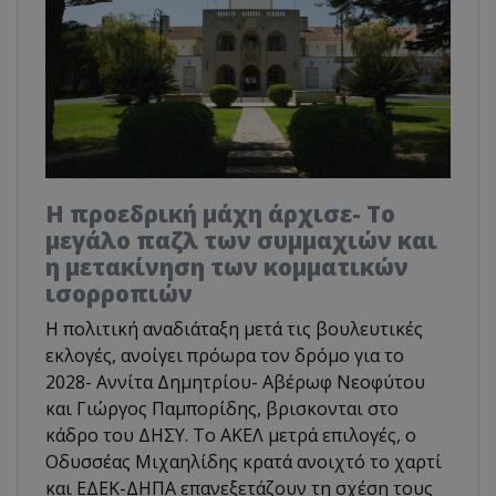
Η προεδρική μάχη άρχισε- Το
μεγάλο παζλ των συμμαχιών και
η μετακίνηση των κομματικών
ισορροπιών
Η πολιτική αναδιάταξη μετά τις βουλευτικές
εκλογές, ανοίγει πρόωρα τον δρόμο για το
2028- Αννίτα Δημητρίου- Αβέρωφ Νεοφύτου
και Γιώργος Παμπορίδης, βρισκονται στο
κάδρο του ΔΗΣΥ. Το ΑΚΕΛ μετρά επιλογές, ο
Οδυσσέας Μιχαηλίδης κρατά ανοιχτό το χαρτί
και ΕΔΕΚ-ΔΗΠΑ επανεξετάζουν τη σχέση τους