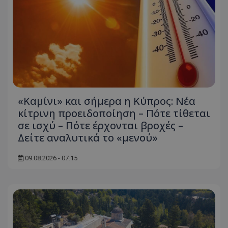
msToken
.tiktok.com
«Καμίνι» και σήμερα η Κύπρος: Νέα
κίτρινη προειδοποίηση – Πότε τίθεται
σε ισχύ – Πότε έρχονται βροχές –
Δείτε αναλυτικά το «μενού»
09.08.2026 - 07:15
CookieScriptConsent
CookieScript
www.tothemaonline.com