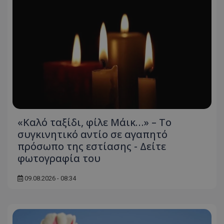
ASP.NET_SessionId
Microsoft Corporation
themasports.tothemaonline.co
«Καλό ταξίδι, φίλε Μάικ…» – Το
συγκινητικό αντίο σε αγαπητό
πρόσωπο της εστίασης - Δείτε
VISITOR_PRIVACY_METADATA
YouTube
φωτογραφία του
.youtube.com
09.08.2026 - 08:34