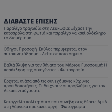
__cf_bm
Cloudflare Inc.
.twitter.com
ΔΙΑΒΑΣΤΕ ΕΠΙΣΗΣ
Παραλίγο τραγωδία στη Λευκωσία: Ξέχασε την
κατσαρόλα στη φωτιά και παραλίγο να καεί ολόκληρο
το διαμέρισμα
Οδηγοί Προσοχή: Σκύλος περιφέρεται στον
αυτοκινητόδρομο - Δείτε σε ποιο σημείο
Βαθιά θλίψη για τον θάνατο του Μάριου Γιασσουμή: Η
ASP.NET_SessionId
Microsoft Corporation
παράκληση της οικογένειας - Φωτογραφία
lifenewscy.tothemaonline.com
Έρχεται ανάσα από τις συνεχόμενες κίτρινες
προειδοποιήσεις: Τι δείχνουν οι προβλέψεις για τον
Δεκαπενταύγουστο
Καταγγελία πολίτη: Αυτό που συνέβη στις θέσεις ΑμεΑ
στη Λάρνακα προκαλεί οργή - Φωτογραφία