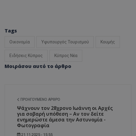
Tags
Οικονομία
Υφυπουργός Τουρισμού
Κουμής
Ειδήσεις Κύπρος
Κύπρος Νέα
usprivacy
.themasports.tothemaonline.co
Μοιράσου αυτό το άρθρο
ΠΡΟΗΓΟΎΜΕΝΟ ΆΡΘΡΟ
Ψάχνουν τον 28χρονο Ιωάννη οι Αρχές
για σοβαρή υπόθεση – Αν τον δείτε
ενημερώστε άμεσα την Αστυνομία -
Φωτογραφία
21.11.2025 - 15:55