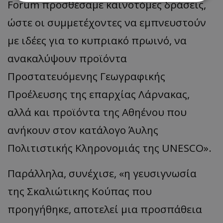
Forum προσθέσαμε καινοτόμες δράσεις,
ώστε οι συμμετέχοντες να εμπνευστούν
Απολύτως απαραίτητα
Απόδοσης
Στόχευσης
Λειτουργικότητας
με ιδέες για το κυπριακό πρωινό, να
Μη ταξινομημένα
ανακαλύψουν προϊόντα
Τα απολύτως απαραίτητα cookies επιτρέπουν
Προστατευόμενης Γεωγραφικής
βασικές λειτουργίες του ιστότοπου, όπως τη
σύνδεση χρήστη και τη διαχείριση λογαριασμού.
Προέλευσης της επαρχίας Λάρνακας,
Ο ιστότοπος δεν μπορεί να χρησιμοποιηθεί σωστά
χωρίς τα απολύτως απαραίτητα cookies.
αλλά και προϊόντα της Αθηένου που
Ονοματεπώνυμο
Προμηθευτής
/
Πεδίο
ανήκουν στον κατάλογο Άυλης
usprivacy
.lifenewscy.tothemaonline.com
Πολιτιστικής Κληρονομιάς της UNESCO».
Παράλληλα, συνέχισε, «η γευσιγνωσία
της Σκαλιώτικης Κούπας που
προηγήθηκε, αποτελεί μια προσπάθεια