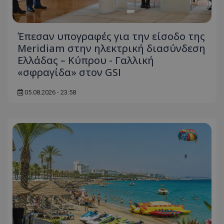
τον 
τον τρ
του 
οποίο 
επισκέπ
πρόσβα
ιστοσε
Έπεσαν υπογραφές για την είσοδο της
Συλλέγε
Meridiam στην ηλεκτρική διασύνδεση
για τις
του χρ
Ελλάδας – Κύπρου - Γαλλική
ιστοσε
ποιες σ
«σφραγίδα» στον GSI
έχουν 
_ga_J7RS52TMNC
.tothemaonline.com
1 χρόνος 1
Αυτό τ
05.08.2026 - 23:58
μήνας
χρησιμ
από το
Analyti
διατήρ
κατάσ
περιόδ
σύνδεσ