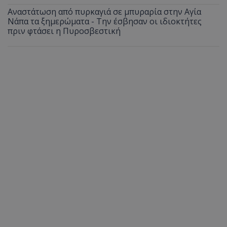
Αναστάτωση από πυρκαγιά σε μπυραρία στην Αγία
Νάπα τα ξημερώματα - Την έσβησαν οι ιδιοκτήτες
πριν φτάσει η Πυροσβεστική
msToken
.tiktok.com
CookieScriptConsent
CookieScript
www.tothemaonline.com