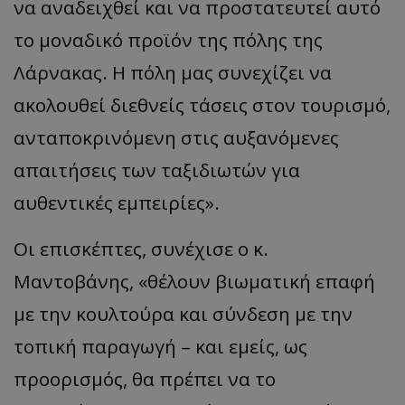
να αναδειχθεί και να προστατευτεί αυτό
ASP.NET_SessionId
Microsoft Corporation
το μοναδικό προϊόν της πόλης της
themasports.tothemaonline.co
Λάρνακας. Η πόλη μας συνεχίζει να
ακολουθεί διεθνείς τάσεις στον τουρισμό,
ανταποκρινόμενη στις αυξανόμενες
απαιτήσεις των ταξιδιωτών για
αυθεντικές εμπειρίες».
Οι επισκέπτες, συνέχισε ο κ.
VISITOR_PRIVACY_METADATA
Μαντοβάνης, «θέλουν βιωματική επαφή
YouTube
.youtube.com
με την κουλτούρα και σύνδεση με την
τοπική παραγωγή – και εμείς, ως
προορισμός, θα πρέπει να το