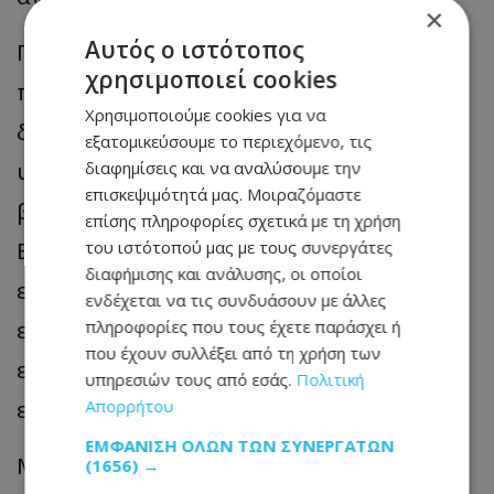
×
Αυτός ο ιστότοπος
Πρόσθεσε ότι «τα τελευταία χρόνια
χρησιμοποιεί cookies
παρατηρούμε σημαντικές αλλαγές στις
Χρησιμοποιούμε cookies για να
διατροφικές προτιμήσεις του κοινού. Η
εξατομικεύσουμε το περιεχόμενο, τις
υγεία, η ποιότητα και η βιωσιμότητα
διαφημίσεις και να αναλύσουμε την
επισκεψιμότητά μας. Μοιραζόμαστε
βρίσκονται πλέον στο επίκεντρο και ως
επίσης πληροφορίες σχετικά με τη χρήση
ΕΒΕΛ και ως εκπρόσωποι του
του ιστότοπού μας με τους συνεργάτες
διαφήμισης και ανάλυσης, οι οποίοι
επιχειρηματικού κόσμου, έχουμε την
ενδέχεται να τις συνδυάσουν με άλλες
ευθύνη να προσαρμοζόμαστε, να
πληροφορίες που τους έχετε παράσχει ή
που έχουν συλλέξει από τη χρήση των
εξελισσόμαστε και να καινοτομούμε,»
υπηρεσιών τους από εσάς.
Πολιτική
είπε.
Απορρήτου
ΕΜΦΆΝΙΣΗ ΌΛΩΝ ΤΩΝ ΣΥΝΕΡΓΑΤΏΝ
Μπορούμε, συνέχισε ο κ. Αντωνίου, «και
(1656) →