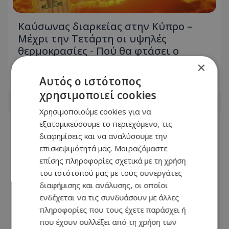
Καύσωνας διαρκείας στην Κύπρο –
Μέχρι την Τετάρτη οι υψηλές
θερμοκρασίες - Πού θα φτάσει ο
υδράργυρος
×
Αυτός ο ιστότοπος
08.08.2026 - 15:03
χρησιμοποιεί cookies
Χρησιμοποιούμε cookies για να
εξατομικεύσουμε το περιεχόμενο, τις
διαφημίσεις και να αναλύσουμε την
επισκεψιμότητά μας. Μοιραζόμαστε
επίσης πληροφορίες σχετικά με τη χρήση
του ιστότοπού μας με τους συνεργάτες
διαφήμισης και ανάλυσης, οι οποίοι
ενδέχεται να τις συνδυάσουν με άλλες
πληροφορίες που τους έχετε παράσχει ή
που έχουν συλλέξει από τη χρήση των