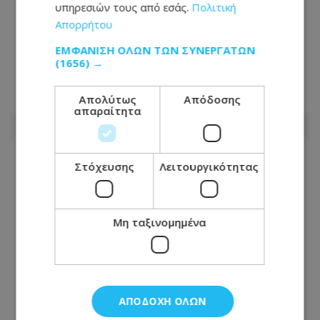
υπηρεσιών τους από εσάς.
Πολιτική
Απορρήτου
Αγνώριστη η Λεωφόρος Τσερίου:
ΕΜΦΆΝΙΣΗ ΌΛΩΝ ΤΩΝ ΣΥΝΕΡΓΑΤΏΝ
Τέλος η ταλαιπωρία σε μεγάλο τμήμα
(1656) →
της - Οι εικόνες που ανέβασε πολίτης
Απολύτως
Απόδοσης
08.08.2026 - 14:30
απαραίτητα
Στόχευσης
Λειτουργικότητας
Μη ταξινομημένα
ΑΠΟΔΟΧΉ ΌΛΩΝ