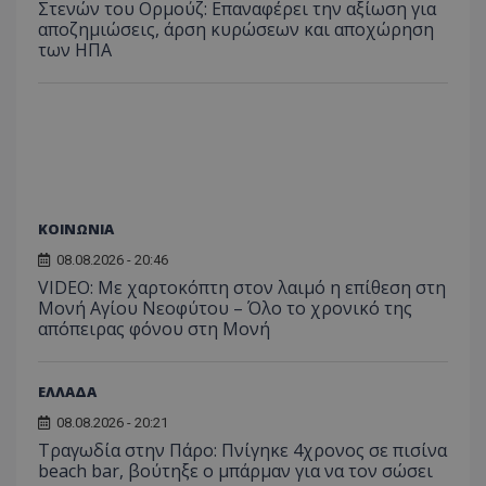
ενσω
Στενών του Ορμούζ: Επαναφέρει την αξίωση για
σύνδεσ
βίντε
αποζημιώσεις, άρση κυρώσεων και αποχώρηση
C
1 μήνας
Αυτό τ
Adform
των ΗΠΑ
guest_id
1 χρόνος 1
Αυτό
Twitter Inc.
χρησιμ
.adform.net
μήνας
ρυθμ
.twitter.com
για τον
το Tw
προσδι
αναγ
συχνότ
να π
επισκέ
τον 
τον τρ
του 
οποίο 
επισκέπ
πρόσβα
ιστοσε
Συλλέγε
για τις
ΚΟΙΝΩΝΙΑ
του χρ
ιστοσε
08.08.2026 - 20:46
ποιες σ
VIDEO: Με χαρτοκόπτη στον λαιμό η επίθεση στη
έχουν 
Μονή Αγίου Νεοφύτου – Όλο το χρονικό της
_ga_J7RS52TMNC
.tothemaonline.com
1 χρόνος 1
Αυτό τ
απόπειρας φόνου στη Μονή
μήνας
χρησιμ
από το
Analyti
διατήρ
ΕΛΛΑΔΑ
κατάσ
περιόδ
σύνδεσ
08.08.2026 - 20:21
Τραγωδία στην Πάρο: Πνίγηκε 4χρονος σε πισίνα
beach bar, βούτηξε ο μπάρμαν για να τον σώσει