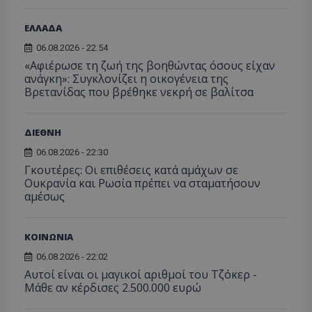
για ν
ανάλυση των
διατήρ
παρα
επιδόσεων.
κατάσ
προβ
ΕΛΛΑΔΑ
περιόδ
ενσω
σύνδεσ
βίντε
06.08.2026 - 22:54
C
1 μήνας
Αυτό τ
Adform
guest_id
1 χρόνος 1
Αυτό
Twitter Inc.
«Αφιέρωσε τη ζωή της βοηθώντας όσους είχαν
χρησιμ
.adform.net
μήνας
ρυθμ
.twitter.com
ανάγκη»: Συγκλονίζει η οικογένεια της
για τον
το Tw
προσδι
Βρετανίδας που βρέθηκε νεκρή σε βαλίτσα
αναγ
συχνότ
να π
επισκέ
τον 
τον τρ
του 
οποίο 
ΔΙΕΘΝΗ
επισκέπ
πρόσβα
06.08.2026 - 22:30
ιστοσε
Συλλέγε
Γκουτέρες: Οι επιθέσεις κατά αμάχων σε
για τις
Ουκρανία και Ρωσία πρέπει να σταματήσουν
του χρ
αμέσως
ιστοσε
ποιες σ
έχουν 
_ga_J7RS52TMNC
.tothemaonline.com
1 χρόνος 1
Αυτό τ
ΚΟΙΝΩΝΙΑ
μήνας
χρησιμ
από το
06.08.2026 - 22:02
Analyti
Αυτοί είναι οι μαγικοί αριθμοί του Τζόκερ -
διατήρ
κατάσ
Μάθε αν κέρδισες 2.500.000 ευρώ
περιόδ
σύνδεσ