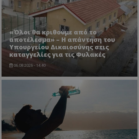
CookieScriptConsent
CookieScript
«Όλοι θα κριθούμε από το
www.tothemaonline.com
αποτέλεσμα» – Η απάντηση του
Υπουργείου Δικαιοσύνης στις
καταγγελίες για τις Φυλακές
06.08.2026 - 14:40
usprivacy
.themasports.tothemaonline.co