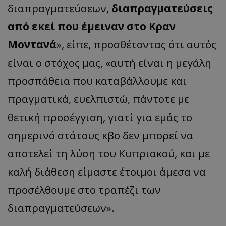
δι
απρα
γμ
α
τεύσεων
,
δι
απρα
γμ
α
τεύσεις
από
εκεί
π
ου
έμειν
αν
στο
Κρ
αν
Μοντ
α
νά
»,
εί
πε, π
ροσθέτοντ
ας
ότι
α
υτός
είν
αι ο
στόχος
μας,
«
α
υτή
είν
αι η
μεγάλη
π
ροσ
π
άθει
α π
ου
καταβ
άλλουμε
και
πραγματικά, ευελπιστώ, πάντοτε με
θετική προσέγγιση,
γι
α
τί
γι
α
εμάς
το
σημερινό
στάτους κβο
δεν
μπορεί να
αποτελεί τη λύση του Κυπριακού, και με
καλή διάθεση είμαστε έτοιμοι άμεσα να
προσέλθουμε στο τραπέζι των
διαπραγματεύσεων
».