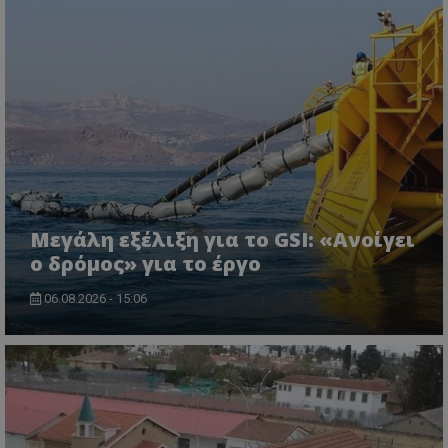
Μεγάλη εξέλιξη για το GSI: «Ανοίγει
msToken
.tiktok.com
ο δρόμος» για το έργο
06.08.2026 - 15:06