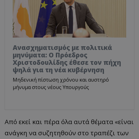
Ανασχηματισμός με πολιτικά
μηνύματα: Ο Πρόεδρος
Χριστοδουλίδης έθεσε τον πήχη
ψηλά για τη νέα κυβέρνηση
Μηδενική πίστωση χρόνου και αυστηρό
μήνυμα στους νέους Υπουργούς
Από
εκεί
και π
έρ
α
όλ
α α
υτά
θέμ
ατα
«
είν
αι
α
νάγκη
να
συζητηθούν
στο
τρ
απ
έζι
των