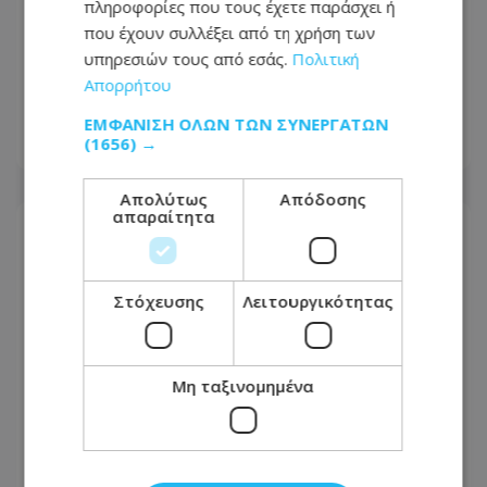
πληροφορίες που τους έχετε παράσχει ή
που έχουν συλλέξει από τη χρήση των
Σπάει τη σιωπή της η Τίνα Παύλου
υπηρεσιών τους από εσάς.
Πολιτική
για τη ρήξη με τον ΔΗΣΥ -
Απορρήτου
«Επικοινωνία είχαμε...»
ΕΜΦΆΝΙΣΗ ΌΛΩΝ ΤΩΝ ΣΥΝΕΡΓΑΤΏΝ
(1656) →
06.08.2026 - 12:56
Απολύτως
Απόδοσης
απαραίτητα
Στόχευσης
Λειτουργικότητας
Μη ταξινομημένα