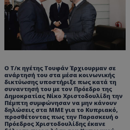
Ο
Τ
/
κ
ηγέτης
Τουφάν
Έρχιουρμαν
σε
ανάρτησή
του
στα
μέσα
κοινωνικής
δικτύωσης
υποστήριξε
πως
κατά
τη
συναντησή
του
με
τον
Πρόεδρο
της
Δημοκρατίας
Νίκο
Χριστοδουλίδη
την
Πέμπτη
συμφώνησαν
να
μην
κάνουν
δηλώσεις
στα
ΜΜΕ
για
το
Κυπριακό
,
προσθέτοντας
πως
την
Παρασκευή
ο
Πρόεδρος
Χριστοδουλίδης
έκανε