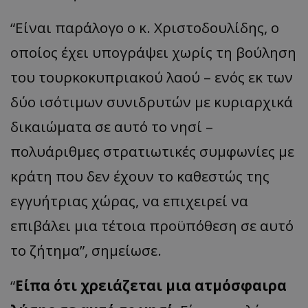
“
Είναι
παράλογο
ο
κ
.
Χριστοδουλίδης
,
ο
οποίος
έχει
υπογράψει
χωρίς
τη
βούληση
του
τουρκοκυπριακού
λαού
–
ενός
εκ
των
δύο
ισότιμων
συνιδρυτών
με
κυριαρχικά
δικαιώματα
σε
αυτό
το
νησί
–
πολυάριθμες
στρατιωτικές
συμφωνίες
με
κράτη
που
δεν
έχουν
το
καθεστώς
της
εγγυήτριας
χώρας
,
να
επιχειρεί
να
επιβάλει
μια
τέτοια
προϋπόθεση
σε
αυτό
το
ζήτημα”
,
σημείωσε
.
“
Είπα
ότι
χρειάζεται
μια
ατμόσφαιρα