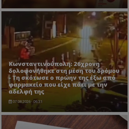
CookieScriptConsent
CookieScript
www.tothemaonline.com
Κωνσταντινούπολη: 26χρονη
δολοφονήθηκε στη μέση του δρόμου
- Τη σκότωσε ο πρώην της έξω από
φαρμακείο που είχε πάει με την
αδελφή της
07.08.2026 - 06:31
usprivacy
.themasports.tothemaonline.co