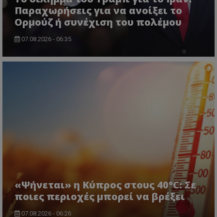
lifenewscy.tothemaonline.com
Παραχωρήσεις για να ανοίξει το
Ορμούζ ή συνέχιση του πολέμου
07.08.2026 - 06:35
msToken
.tiktok.com
«Ψήνεται» η Κύπρος στους 40°C: Σε
ποιες περιοχές μπορεί να βρέξει
07.08.2026 - 06:26