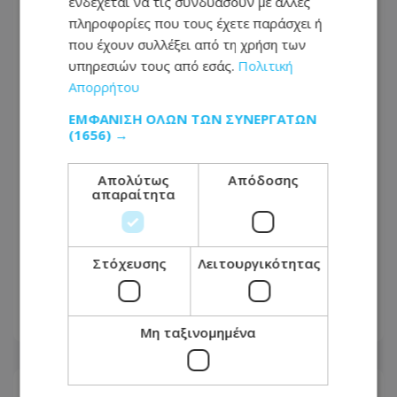
ενδέχεται να τις συνδυάσουν με άλλες
πληροφορίες που τους έχετε παράσχει ή
που έχουν συλλέξει από τη χρήση των
υπηρεσιών τους από εσάς.
Πολιτική
Απορρήτου
ΕΜΦΆΝΙΣΗ ΌΛΩΝ ΤΩΝ ΣΥΝΕΡΓΑΤΏΝ
(1656) →
Απολύτως
Απόδοσης
απαραίτητα
Σταθερές βάσεις και σημαντικό έργο
αφήνει στο Υπουργείο Γεωργίας η
Στόχευσης
Λειτουργικότητας
Μαρία Παναγιώτου
06.08.2026 - 13:54
Μη ταξινομημένα