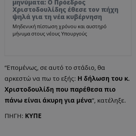
μηνύματα: Ο Πρόεδρος
Χριστοδουλίδης έθεσε τον πήχη
ψηλά για τη νέα κυβέρνηση
Μηδενική πίστωση χρόνου και αυστηρό
μήνυμα στους νέους Υπουργούς
“
Επομένως
,
σε
αυτό
το
στάδιο
,
θα
αρκεστώ
να
πω
το
εξής
:
Η
δήλωση
του
κ
.
Χριστοδουλίδη
που
παρέθεσα
πιο
πάνω
είναι
άκυρη
για
μένα
”
,
κατέληξε
.
ΠΗΓΗ:
ΚΥΠΕ