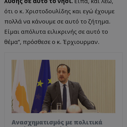
λύσης
σε
αυτό
το
νησί
.
Είπα
,
και
λέω
,
ότι
ο
κ
.
Χριστοδουλίδης
και
εγώ
έχουμε
πολλά
να
κάνουμε
σε
αυτό
το
ζήτημα
.
Είμαι
απόλυτα
ειλικρινής
σε
αυτό
το
θέμα”
,
πρόσθεσε
ο
κ
.
Έρχιουρμαν
.
Ανασχηματισμός με πολιτικά