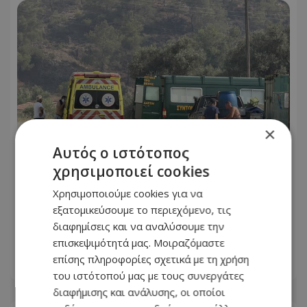
×
Αυτός ο ιστότοπος
χρησιμοποιεί cookies
Στα χέρια του ΥΠΑΜ το πόρισμα για
Χρησιμοποιούμε cookies για να
την πυρκαγιά στο Πεδίο Βολής Καλού
εξατομικεύσουμε το περιεχόμενο, τις
Χωριού – Αναμένει την ολοκλήρωση
διαφημίσεις και να αναλύσουμε την
της ποινικής έρευνας
επισκεψιμότητά μας. Μοιραζόμαστε
επίσης πληροφορίες σχετικά με τη χρήση
06.08.2026 - 14:11
του ιστότοπού μας με τους συνεργάτες
διαφήμισης και ανάλυσης, οι οποίοι