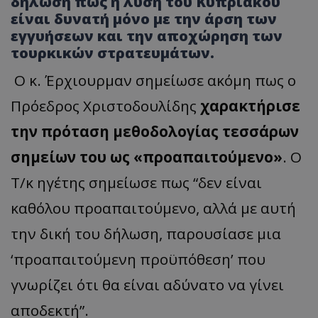
δήλωση
πως
η
λύση
του
Κυπριακού
είναι
δυνατή
μόνο
με
την
άρση
των
εγγυήσεων
και
την
αποχώρηση
των
τουρκικών
στρατευμάτων
.
Ο
κ
.
Έρχιουρμαν
σημείωσε
ακόμη
πως
ο
Πρόεδρος
Χριστοδουλίδης
χαρακτήρισε
την
πρόταση
μεθοδολογίας
τεσσάρων
σημείων
του
ως
«
προαπαιτούμενο
»
.
Ο
Τ
/
κ
ηγέτης
σημείωσε
πως
“
δεν
είναι
καθόλου
προαπαιτούμενο
,
αλλά
με
αυτή
την
δική
του
δήλωση
,
παρουσίασε
μια
‘
προαπαιτούμενη
προϋπόθεση’
που
γνωρίζει
ότι
θα
είναι
αδύνατο
να
γίνει
αποδεκτή”
.