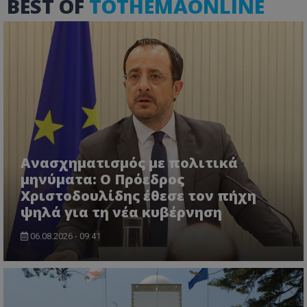
BEST OF
TOTHEMAONLINE
ASP.NET_SessionId
Microsoft Corporation
themasports.tothemaonline.co
Ανασχηματισμός με πολιτικά
μηνύματα: Ο Πρόεδρος
Χριστοδουλίδης έθεσε τον πήχη
ψηλά για τη νέα κυβέρνηση
06.08.2026 - 09:41