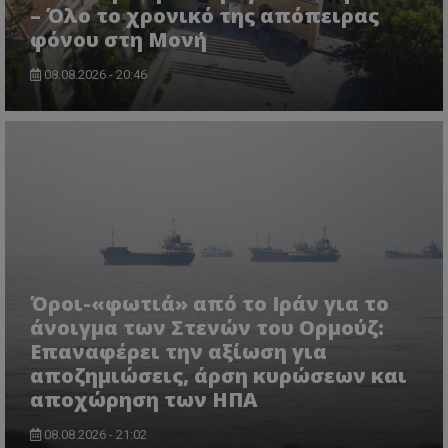
themasports.tothemaonline.co
– Όλο το χρονικό της απόπειρας
φόνου στη Μονή
08.08.2026 - 20:46
VISITOR_PRIVACY_METADATA
YouTube
.youtube.com
Όροι-«φωτιά» από το Ιράν για το
άνοιγμα των Στενών του Ορμούζ:
Επαναφέρει την αξίωση για
αποζημιώσεις, άρση κυρώσεων και
αποχώρηση των ΗΠΑ
08.08.2026 - 21:02