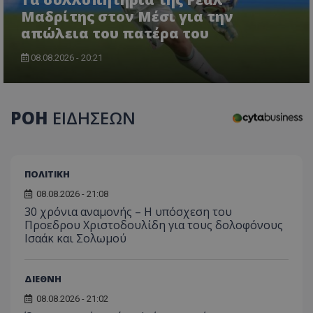
Μαδρίτης στον Μέσι για την
απώλεια του πατέρα του
08.08.2026 - 20:21
usprivacy
.themasports.tothemaonline.co
ΡΟΗ
ΕΙΔΗΣΕΩΝ
ΠΟΛΙΤΙΚΗ
08.08.2026 - 21:08
30 χρόνια αναμονής – Η υπόσχεση του
Προεδρου Χριστοδουλίδη για τους δολοφόνους
Ισαάκ και Σολωμού
ΔΙΕΘΝΗ
Προμηθευτής
08.08.2026 - 21:02
Ονοματεπώνυμο
Λήξη
Περιγραφή
Προμηθευτής
/
Πεδίο
/
Ονοματεπώνυμο
Λήξη
Περιγραφή