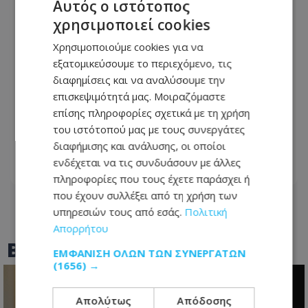
Αυτός ο ιστότοπος
χρησιμοποιεί cookies
Χρησιμοποιούμε cookies για να
εξατομικεύσουμε το περιεχόμενο, τις
διαφημίσεις και να αναλύσουμε την
επισκεψιμότητά μας. Μοιραζόμαστε
Απόπειρα φόνου στη Μονή: Η
επίσης πληροφορίες σχετικά με τη χρήση
διαφωνία για τα κλειδιά που κατέληξε
του ιστότοπού μας με τους συνεργάτες
σε αιματηρό επεισόδιο
διαφήμισης και ανάλυσης, οι οποίοι
ενδέχεται να τις συνδυάσουν με άλλες
08.08.2026 - 11:38
πληροφορίες που τους έχετε παράσχει ή
που έχουν συλλέξει από τη χρήση των
υπηρεσιών τους από εσάς.
Πολιτική
Απορρήτου
BEST OF
TOTHEMAONLINE
ΕΜΦΆΝΙΣΗ ΌΛΩΝ ΤΩΝ ΣΥΝΕΡΓΑΤΏΝ
(1656) →
Απολύτως
Απόδοσης