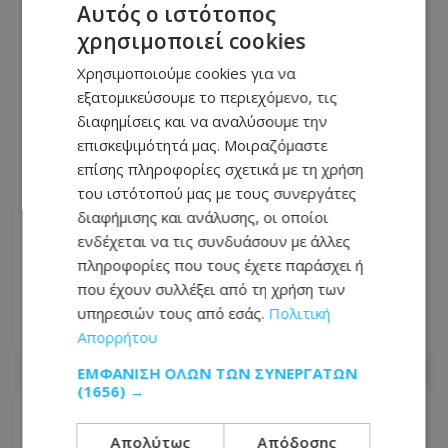
Αυτός ο ιστότοπος
χρησιμοποιεί cookies
Χρησιμοποιούμε cookies για να
εξατομικεύσουμε το περιεχόμενο, τις
διαφημίσεις και να αναλύσουμε την
επισκεψιμότητά μας. Μοιραζόμαστε
επίσης πληροφορίες σχετικά με τη χρήση
του ιστότοπού μας με τους συνεργάτες
Δραματική διάσωση στην Κίνα:
διαφήμισης και ανάλυσης, οι οποίοι
Φορτηγό έπεσε πάνω σε αυτοκίνητο
ενδέχεται να τις συνδυάσουν με άλλες
και το σκέπασε με κάρβουνα, τον
πληροφορίες που τους έχετε παράσχει ή
οδηγό έσωσε στρατιώτης, δείτε
που έχουν συλλέξει από τη χρήση των
βίντεο
υπηρεσιών τους από εσάς.
Πολιτική
Απορρήτου
07.08.2026 - 09:49
ΕΜΦΆΝΙΣΗ ΌΛΩΝ ΤΩΝ ΣΥΝΕΡΓΑΤΏΝ
(1656) →
Απολύτως
Απόδοσης