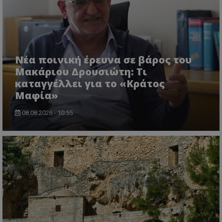
themasports.tothemaonline.co
Νέα ποινική έρευνα σε βάρος του
Μακάριου Δρουσιώτη: Τι
καταγγέλλει για το «Κράτος
Μαφία»
08.08.2026 - 10:55
VISITOR_PRIVACY_METADATA
YouTube
.youtube.com