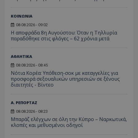
επισκέπ
πρόσβα
ιστοσε
Συλλέγε
ΚΟΙΝΩΝΙΑ
για τις
του χρ
08.08.2026 - 09:02
ιστοσε
Η αποφράδα 8η Αυγούστου: Όταν η Τηλλυρία
ποιες σ
έχουν 
παραδόθηκε στις φλόγες – 62 χρόνια μετά
_ga_J7RS52TMNC
.tothemaonline.com
1 χρόνος 1
Αυτό τ
μήνας
χρησιμ
από το
ΑΘΛΗΤΙΚΑ
Analyti
διατήρ
08.08.2026 - 08:45
κατάσ
περιόδ
Νότια Κορέα: Υπόθεση-σοκ με καταγγελίες για
σύνδεσ
προσφορά σεξουαλικών υπηρεσιών σε ξένους
διαιτητές - Bίντεο
Α. ΡΕΠΟΡΤΑΖ
08.08.2026 - 08:23
Μπαράζ ελέγχων σε όλη την Κύπρο – Ναρκωτικά,
κλοπές και μεθυσμένοι οδηγοί