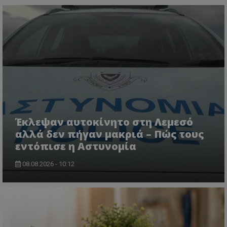
msToken
.tiktok.com
Έκλεψαν αυτοκίνητο στη Λεμεσό
αλλά δεν πήγαν μακριά – Πώς τους
εντόπισε η Αστυνομία
08.08.2026 - 10:12
CookieScriptConsent
CookieScript
www.tothemaonline.com