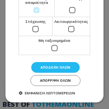
απαραίτητα
Στόχευσης
Λειτουργικότητας
Μη ταξινομημένα
Μακελειό στην Ταϊλάνδη: Μαθητής
άνοιξε πυρ σε σχολείο, αναφορές για
πολλούς νεκρούς
ΑΠΟΔΟΧΉ ΌΛΩΝ
07.08.2026 - 07:49
ΑΠΌΡΡΙΨΗ ΌΛΩΝ
ΕΜΦΆΝΙΣΗ ΛΕΠΤΟΜΕΡΕΙΏΝ
BEST OF
TOTHEMAONLINE