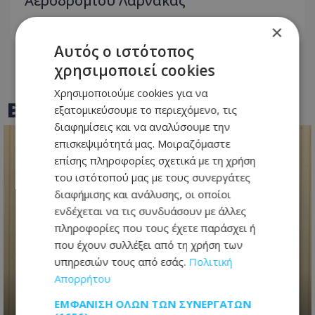
Αεροδρομίου Λάρνακας
×
06.08.2026 - 17:01
Αυτός ο ιστότοπος
χρησιμοποιεί cookies
Χρησιμοποιούμε cookies για να
BEST OF
TOTHEMAONLINE
εξατομικεύσουμε το περιεχόμενο, τις
διαφημίσεις και να αναλύσουμε την
επισκεψιμότητά μας. Μοιραζόμαστε
επίσης πληροφορίες σχετικά με τη χρήση
του ιστότοπού μας με τους συνεργάτες
διαφήμισης και ανάλυσης, οι οποίοι
ενδέχεται να τις συνδυάσουν με άλλες
πληροφορίες που τους έχετε παράσχει ή
που έχουν συλλέξει από τη χρήση των
υπηρεσιών τους από εσάς.
Πολιτική
Ανασχηματισμός με πολιτικά
Απορρήτου
μηνύματα: Ο Πρόεδρος
Χριστοδουλίδης έθεσε τον πήχη
ΕΜΦΆΝΙΣΗ ΌΛΩΝ ΤΩΝ ΣΥΝΕΡΓΑΤΏΝ