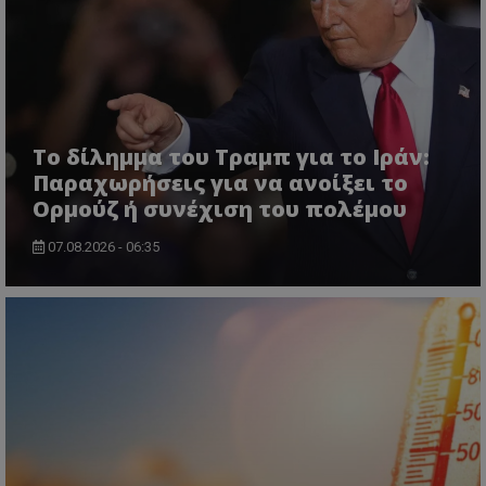
ASP.NET_SessionId
Microsoft Corporation
themasports.tothemaonline.co
Το δίλημμα του Τραμπ για το Ιράν:
Παραχωρήσεις για να ανοίξει το
Ορμούζ ή συνέχιση του πολέμου
07.08.2026 - 06:35
VISITOR_PRIVACY_METADATA
YouTube
.youtube.com