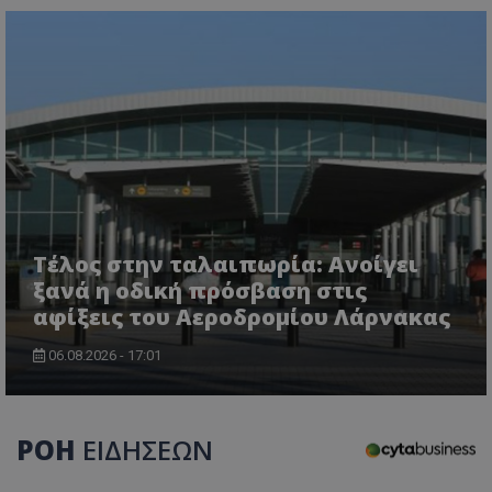
msToken
.tiktok.com
Τέλος στην ταλαιπωρία: Ανοίγει
ξανά η οδική πρόσβαση στις
αφίξεις του Αεροδρομίου Λάρνακας
06.08.2026 - 17:01
ΡΟΗ
ΕΙΔΗΣΕΩΝ
CookieScriptConsent
CookieScript
www.tothemaonline.com