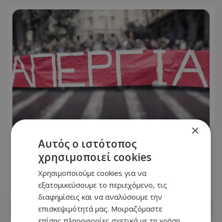
×
Αυτός ο ιστότοπος
Προειδοποίηση για 24ωρη παγκύπρια
χρησιμοποιεί cookies
απεργία από 12.000 ωρομίσθιους – Τι
ζητούν
Χρησιμοποιούμε cookies για να
εξατομικεύσουμε το περιεχόμενο, τις
05.08.2026 - 16:36
διαφημίσεις και να αναλύσουμε την
επισκεψιμότητά μας. Μοιραζόμαστε
επίσης πληροφορίες σχετικά με τη χρήση