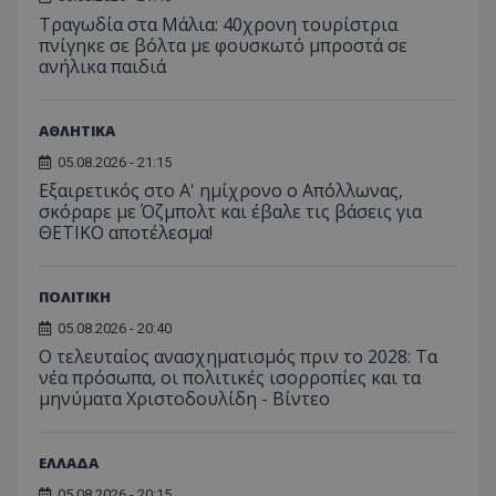
από το
Analyti
Τραγωδία στα Μάλια: 40χρονη τουρίστρια
διατήρ
πνίγηκε σε βόλτα με φουσκωτό μπροστά σε
κατάσ
ανήλικα παιδιά
περιόδ
σύνδεσ
ΑΘΛΗΤΙΚΑ
05.08.2026 - 21:15
Εξαιρετικός στο Α' ημίχρονο ο Απόλλωνας,
σκόραρε με Όζμπολτ και έβαλε τις βάσεις για
ΘΕΤΙΚΟ αποτέλεσμα!
ΠΟΛΙΤΙΚΗ
05.08.2026 - 20:40
Ο τελευταίος ανασχηματισμός πριν το 2028: Τα
νέα πρόσωπα, οι πολιτικές ισορροπίες και τα
μηνύματα Χριστοδουλίδη - Βίντεο
ΕΛΛΑΔΑ
05.08.2026 - 20:15