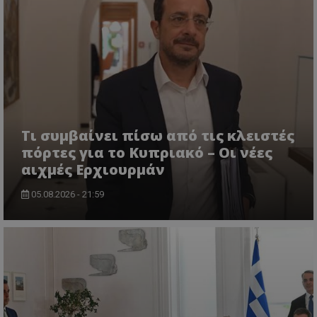
VISITOR_PRIVACY_METADATA
YouTube
.youtube.com
Τι συμβαίνει πίσω από τις κλειστές
πόρτες για το Κυπριακό – Οι νέες
αιχμές Ερχιουρμάν
05.08.2026 - 21:59