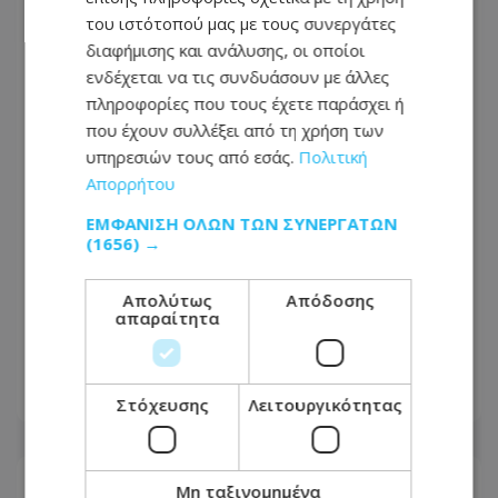
του ιστότοπού μας με τους συνεργάτες
διαφήμισης και ανάλυσης, οι οποίοι
ενδέχεται να τις συνδυάσουν με άλλες
πληροφορίες που τους έχετε παράσχει ή
που έχουν συλλέξει από τη χρήση των
υπηρεσιών τους από εσάς.
Πολιτική
Απορρήτου
ΕΜΦΆΝΙΣΗ ΌΛΩΝ ΤΩΝ ΣΥΝΕΡΓΑΤΏΝ
(1656) →
Νέα κίτρινη προειδοποίηση για
Απολύτως
Απόδοσης
απαραίτητα
εξαιρετικά υψηλές θερμοκρασίες -
Πότε θα τεθεί σε ισχύ
05.08.2026 - 15:48
Στόχευσης
Λειτουργικότητας
Μη ταξινομημένα