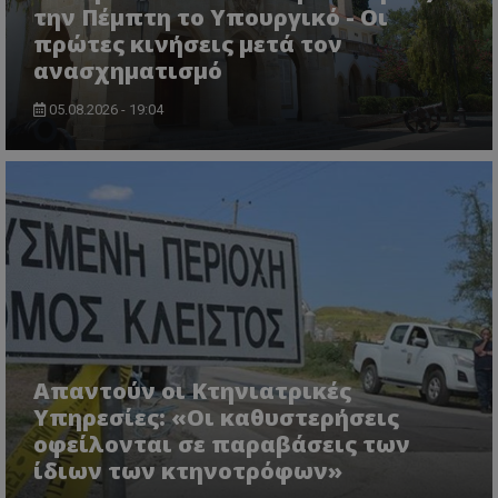
την Πέμπτη το Υπουργικό - Οι
πρώτες κινήσεις μετά τον
ανασχηματισμό
ASP.NET_SessionId
Microsoft Corporation
lifenewscy.tothemaonline.com
05.08.2026 - 19:04
msToken
.tiktok.com
Απαντούν οι Κτηνιατρικές
Υπηρεσίες: «Οι καθυστερήσεις
οφείλονται σε παραβάσεις των
ίδιων των κτηνοτρόφων»