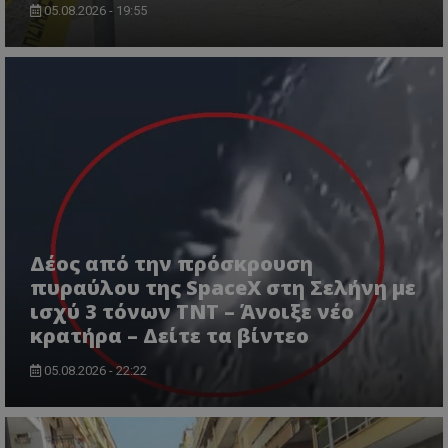
05.08.2026 - 19:55
CookieScriptConsent
CookieScript
www.tothemaonline.com
Δέος από την πρόσκρουση
πυραύλου της SpaceX στη Σελήνη με
ισχύ 3 τόνων TNT – Άνοιξε νέο
κρατήρα – Δείτε τα βίντεο
05.08.2026 - 22:22
usprivacy
.themasports.tothemaonline.co