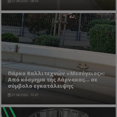
07.08.2026 - 08:45
msToken
.tiktok.com
Πάρκο Καλλιτεχνών «Μεσόγειος»:
Από κόσμημα της Λάρνακας… σε
σύμβολο εγκατάλειψης
07.08.2026 - 10:47
CookieScriptConsent
CookieScript
www.tothemaonline.com