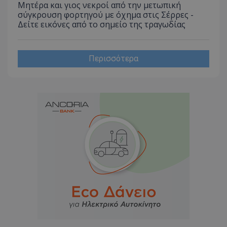
να π
Μητέρα και γιος νεκροί από την μετωπική
επισκέ
τον 
τον τρ
σύγκρουση φορτηγού με όχημα στις Σέρρες -
του 
οποίο 
Δείτε εικόνες από το σημείο της τραγωδίας
επισκέπ
πρόσβα
ιστοσε
Συλλέγε
για τις
Περισσότερα
του χρ
ιστοσε
ποιες σ
έχουν 
_ga_J7RS52TMNC
.tothemaonline.com
1 χρόνος 1
Αυτό τ
μήνας
χρησιμ
από το
Analyti
διατήρ
κατάσ
περιόδ
σύνδεσ