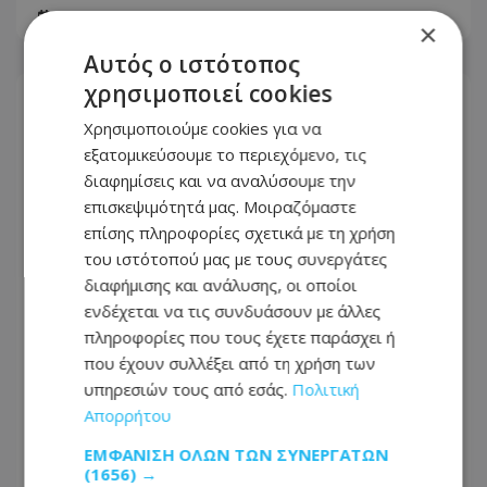
06.08.2026 - 14:26
×
Αυτός ο ιστότοπος
χρησιμοποιεί cookies
Χρησιμοποιούμε cookies για να
εξατομικεύσουμε το περιεχόμενο, τις
διαφημίσεις και να αναλύσουμε την
επισκεψιμότητά μας. Μοιραζόμαστε
επίσης πληροφορίες σχετικά με τη χρήση
του ιστότοπού μας με τους συνεργάτες
διαφήμισης και ανάλυσης, οι οποίοι
ενδέχεται να τις συνδυάσουν με άλλες
πληροφορίες που τους έχετε παράσχει ή
που έχουν συλλέξει από τη χρήση των
6 Αυγούστου 1999: Η ημέρα που
υπηρεσιών τους από εσάς.
Πολιτική
«σίγησε» η μεγάλη κυρία του λαϊκού,
Απορρήτου
Ρίτα Σακελλαρίου
ΕΜΦΆΝΙΣΗ ΌΛΩΝ ΤΩΝ ΣΥΝΕΡΓΑΤΏΝ
(1656) →
06.08.2026 - 10:58