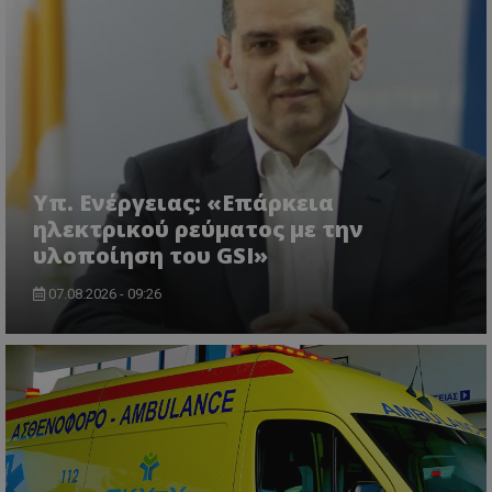
ASP.NET_SessionId
Microsoft Corporation
themasports.tothemaonline.co
Υπ. Ενέργειας: «Επάρκεια
ηλεκτρικού ρεύματος με την
υλοποίηση του GSI»
07.08.2026 - 09:26
VISITOR_PRIVACY_METADATA
YouTube
.youtube.com