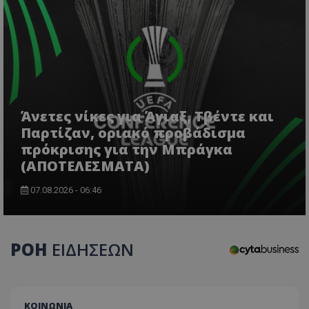
Άνετες νίκες για Άγιαξ, Τβέντε και
Παρτίζαν, οριακό προβάδισμα
usprivacy
.themasports.tothemaonline.co
πρόκρισης για την Μπράγκα
(ΑΠΟΤΕΛΕΣΜΑΤΑ)
07.08.2026 - 06:46
ΡΟΗ
ΕΙΔΗΣΕΩΝ
ΚΟΙΝΩΝΙΑ