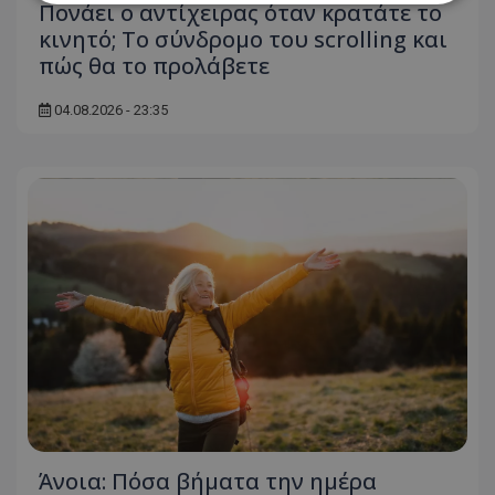
Πονάει ο αντίχειρας όταν κρατάτε το
κινητό; Το σύνδρομο του scrolling και
Απολύτως απαραίτητα
Απόδοσης
πώς θα το προλάβετε
Στόχευσης
Λειτουργικότητας
04.08.2026 - 23:35
Μη ταξινομημένα
Τα απολύτως απαραίτητα cookies επιτρέπουν
βασικές λειτουργίες του ιστότοπου, όπως τη
σύνδεση χρήστη και τη διαχείριση λογαριασμού.
Ο ιστότοπος δεν μπορεί να χρησιμοποιηθεί σωστά
χωρίς τα απολύτως απαραίτητα cookies.
Ονοματεπώνυμο
Προμηθευτής
/
Πεδίο
usprivacy
.lifenewscy.tothemaonline.com
Άνοια: Πόσα βήματα την ημέρα