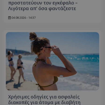
προστατεύουν τον εγκέφαλο –
ASP.NET_SessionId
Microsoft Corporation
Λιγότερα απ’ όσα φαντάζεστε
themasports.tothemaonline.co
04.08.2026 - 14:37
VISITOR_PRIVACY_METADATA
YouTube
.youtube.com
Χρήσιμες οδηγίες για ασφαλείς
διακοπές για άτομα με διαβήτη