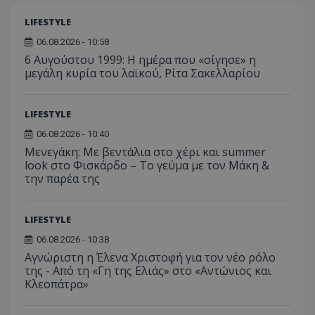
τον 
τον τρ
του 
οποίο 
LIFESTYLE
επισκέπ
πρόσβα
06.08.2026 - 10:58
ιστοσε
Συλλέγε
6 Αυγούστου 1999: Η ημέρα που «σίγησε» η
για τις
μεγάλη κυρία του λαϊκού, Ρίτα Σακελλαρίου
του χρ
ιστοσε
ποιες σ
έχουν 
LIFESTYLE
_ga_J7RS52TMNC
.tothemaonline.com
1 χρόνος 1
Αυτό τ
06.08.2026 - 10:40
μήνας
χρησιμ
από το
Μενεγάκη: Με βεντάλια στο χέρι και summer
Analyti
look στο Φισκάρδο – Το γεύμα με τον Μάκη &
διατήρ
κατάσ
την παρέα της
περιόδ
σύνδεσ
LIFESTYLE
06.08.2026 - 10:38
Αγνώριστη η Έλενα Χριστοφή για τον νέο ρόλο
της - Από τη «Γη της Ελιάς» στο «Αντώνιος και
Κλεοπάτρα»