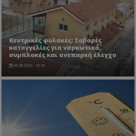
Κεντρικές φυλακές: Σοβαρές
καταγγελίες για ναρκωτικά,
συμπλοκές και ανεπαρκή έλεγχο
usprivacy
.themasports.tothemaonline.co
06.08.2026 - 10:18