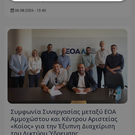
06.08.2026 - 13:40
Απολύτως απαραίτητα
Απόδοσης
Στόχευσης
Λειτουργικότητας
Μη ταξινομημένα
Τα απολύτως απαραίτητα cookies επιτρέπουν
βασικές λειτουργίες του ιστότοπου, όπως τη
σύνδεση χρήστη και τη διαχείριση λογαριασμού.
Ο ιστότοπος δεν μπορεί να χρησιμοποιηθεί σωστά
χωρίς τα απολύτως απαραίτητα cookies.
Ονοματεπώνυμο
Προμηθευτής
/
Πεδίο
usprivacy
.lifenewscy.tothemaonline.com
Συμφωνία Συνεργασίας μεταξύ ΕΟΑ
Αμμοχώστου και Κέντρου Αριστείας
«Κοίος» για την Έξυπνη Διαχείριση
του Δικτύου Ύδρευσης