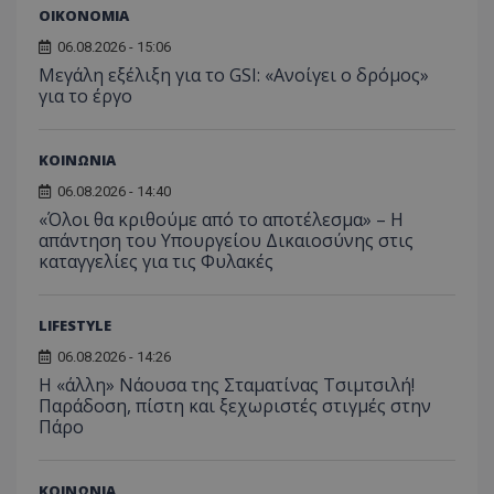
τον 
τον τρ
ΟΙΚΟΝΟΜΙΑ
του 
οποίο 
επισκέπ
06.08.2026 - 15:06
πρόσβα
Μεγάλη εξέλιξη για το GSI: «Ανοίγει ο δρόμος»
ιστοσε
Συλλέγε
για το έργο
για τις
του χρ
ιστοσε
ποιες σ
ΚΟΙΝΩΝΙΑ
έχουν 
06.08.2026 - 14:40
_ga_J7RS52TMNC
.tothemaonline.com
1 χρόνος 1
Αυτό τ
μήνας
χρησιμ
«Όλοι θα κριθούμε από το αποτέλεσμα» – Η
από το
απάντηση του Υπουργείου Δικαιοσύνης στις
Analyti
καταγγελίες για τις Φυλακές
διατήρ
κατάσ
περιόδ
σύνδεσ
LIFESTYLE
06.08.2026 - 14:26
Η «άλλη» Νάουσα της Σταματίνας Τσιμτσιλή!
Παράδοση, πίστη και ξεχωριστές στιγμές στην
Πάρο
ΚΟΙΝΩΝΙΑ