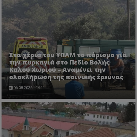
msToken
.tiktok.com
Στα χέρια του ΥΠΑΜ το πόρισμα για
την πυρκαγιά στο Πεδίο Βολής
Καλού Χωριού – Αναμένει την
ολοκλήρωση της ποινικής έρευνας
06.08.2026 - 14:11
CookieScriptConsent
CookieScript
www.tothemaonline.com