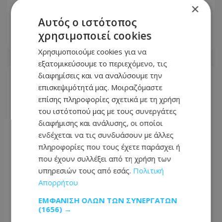
×
«όχι» του Δήμου Λατσιών-Γερίου στις
δομές ανηλίκων
Αυτός ο ιστότοπος
χρησιμοποιεί cookies
06.08.2026 - 14:23
Χρησιμοποιούμε cookies για να
εξατομικεύσουμε το περιεχόμενο, τις
διαφημίσεις και να αναλύσουμε την
επισκεψιμότητά μας. Μοιραζόμαστε
επίσης πληροφορίες σχετικά με τη χρήση
του ιστότοπού μας με τους συνεργάτες
διαφήμισης και ανάλυσης, οι οποίοι
ενδέχεται να τις συνδυάσουν με άλλες
πληροφορίες που τους έχετε παράσχει ή
που έχουν συλλέξει από τη χρήση των
υπηρεσιών τους από εσάς.
Πολιτική
Απορρήτου
ΕΜΦΆΝΙΣΗ ΌΛΩΝ ΤΩΝ ΣΥΝΕΡΓΑΤΏΝ
Πέθανε η Νιόβη Αριστείδου: Πότε θα
(1656) →
γίνει η κηδεία – Η επιθυμία της