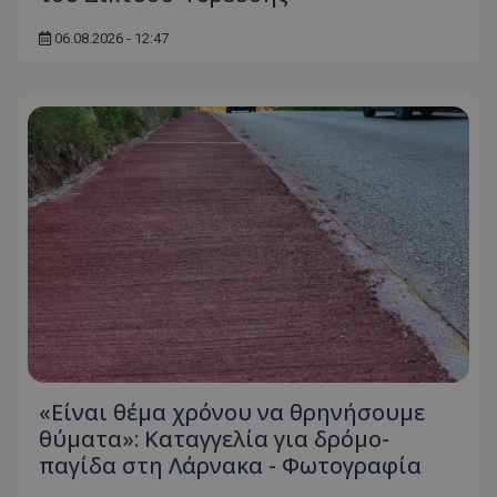
ASP.NET_SessionId
Microsoft Corporation
06.08.2026 - 12:47
themasports.tothemaonline.co
VISITOR_PRIVACY_METADATA
YouTube
.youtube.com
«Είναι θέμα χρόνου να θρηνήσουμε
θύματα»: Καταγγελία για δρόμο-
παγίδα στη Λάρνακα - Φωτογραφία