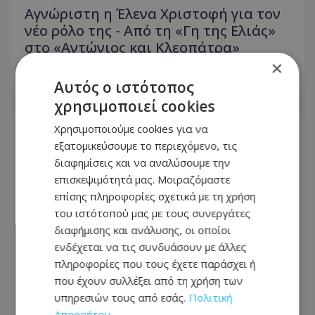
Αγνώριστη η Έλενα Χριστοφή για τον
νέο ρόλο της - Από τη «Γη της Ελιάς»
στο «Αντώνιος και Κλεοπάτρα»
×
06.08.2026 - 10:38
Αυτός ο ιστότοπος
χρησιμοποιεί cookies
Χρησιμοποιούμε cookies για να
εξατομικεύσουμε το περιεχόμενο, τις
διαφημίσεις και να αναλύσουμε την
επισκεψιμότητά μας. Μοιραζόμαστε
επίσης πληροφορίες σχετικά με τη χρήση
του ιστότοπού μας με τους συνεργάτες
διαφήμισης και ανάλυσης, οι οποίοι
ενδέχεται να τις συνδυάσουν με άλλες
πληροφορίες που τους έχετε παράσχει ή
που έχουν συλλέξει από τη χρήση των
υπηρεσιών τους από εσάς.
Πολιτική
Ο Cristiano Ronaldo φωτογραφήθηκε
Απορρήτου