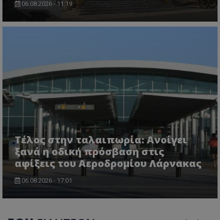
06.08.2026 - 11:19
CookieScriptConsent
CookieScript
www.tothemaonline.com
usprivacy
.themasports.tothemaonline.co
Τέλος στην ταλαιπωρία: Ανοίγει
ξανά η οδική πρόσβαση στις
αφίξεις του Αεροδρομίου Λάρνακας
06.08.2026 - 17:01