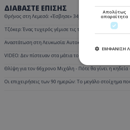
ΔΙΑΒΑΣΤΕ ΕΠΙΣΗΣ
Απολύτως
Θρήνος στη Λεμεσό: «Έσβησε» 34χρονος Ισραηλινός ενώ
απαραίτητα
Τζόκερ: Ένας τυχερός γέμισε τις τσέπες του στην Κύπρο
Αναστάτωση στη Λευκωσία: Αυτοκίνητο βρίσκεται στη μ
ΕΜΦΆΝΙΣΗ 
VIDEO: Δεν πίστευαν στα μάτια τους - Ο πιο απρόσμενος
Θλίψη για τον 66χρονο Μιχάλη - Πότε θα γίνει η κηδεία
Απολύτω
Οι επιχειρήσεις των 90 ημερών: Το μεγάλο στοίχημα πο
Τα απολύτως απαραί
διαχείριση λογαρια
Ονοματεπώνυμο
usprivacy