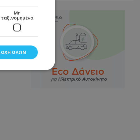
Μη
ταξινομημένα
ΔΟΧΉ ΌΛΩΝ
νομημένα
στη και τη
τητα cookies.
αποθηκεύει το
θεσης του χρήστη
 παρακολούθηση και
τα σύμφωνα με τον
ρρήτου των
ειών.