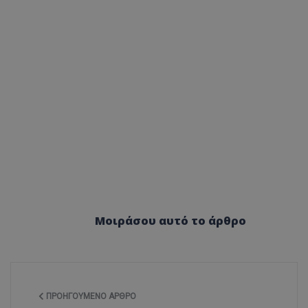
ASP.NET_SessionI
VISITOR_PRIVACY
Μοιράσου αυτό το άρθρο
__cf_bm
ΠΡΟΗΓΟΎΜΕΝΟ ΆΡΘΡΟ
__cf_bm