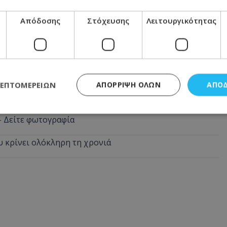
Απόδοσης
Στόχευσης
Λειτουργικότητας
 κολυμπούσε με την οικογένειά του
 - Πού παίχτηκε το δελτίο
έση του δρόμου εδώ και δύο ημέρες - Δείτε φωτογραφία
ΛΕΠΤΟΜΕΡΕΙΏΝ
ΑΠΌΡΡΙΨΗ ΌΛΩΝ
ΑΠΟ
... περαστικός έκανε την εμφάνισή του στη Χλώρακα
 - Δείτε φωτογραφία
ς απαραίτητα
Απόδοσης
Στόχευσης
Λειτουργικότητας
Μη ταξι
υ κρίνει ολόκληρη τη χρονιά
τητα cookies επιτρέπουν βασικές λειτουργίες του ιστότοπου, όπως τη σύνδεση χρή
σμού. Ο ιστότοπος δεν μπορεί να χρησιμοποιηθεί σωστά χωρίς τα απολύτως απαραί
Προμηθευτής
/
Πεδίο
Λήξη
Περιγραφή
.lifenewscy.tothemaonline.com
1 χρόνος 3
Αυτό το cookie 
εβδομάδες
κράτος συγκατά
σχετικά με την
την ιδιωτικότη
κανονισμό απο
Ηνωμένων Πολιτ