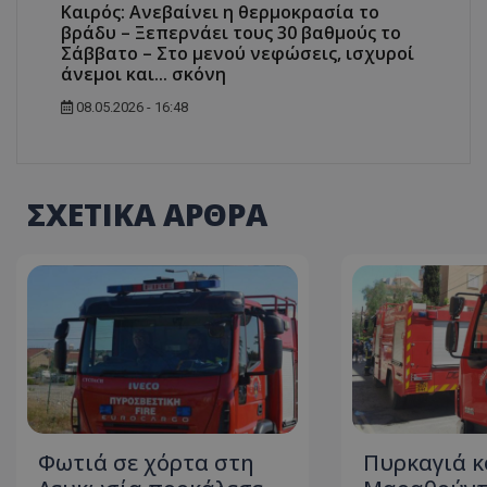
Καιρός: Ανεβαίνει η θερμοκρασία το
βράδυ – Ξεπερνάει τους 30 βαθμούς το
Σάββατο – Στο μενού νεφώσεις, ισχυροί
άνεμοι και... σκόνη
ASP.NET_SessionI
08.05.2026 - 16:48
ΣΧΕΤΙΚΑ ΑΡΘΡΑ
msToken
CookieScriptConse
Φωτιά σε χόρτα στη
Πυρκαγιά κ