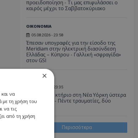
προειδοποίηση - Τι μας επιφυλάσσει ο
καιρός μέχρι το Σαββατοκύριακο
ΟΙΚΟΝΟΜΙΑ
05.08.2026 - 23:58
Έπεσαν υπογραφές για την είσοδο της
Meridiam στην ηλεκτρική διασύνδεση
Ελλάδας – Κύπρου - Γαλλική «σφραγίδα»
στον GSI
×
ΔΙΕΘΝΗ
05.08.2026 - 23:35
 και να
Στις φλόγες κτήριο στη Νέα Υόρκη ύστερα
από έκρηξη - Πέντε τραυματίες, δύο
 με τη χρήση του
σοβαρά
ι να τις
ει από τη χρήση
Περισσότερα