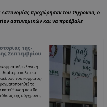
ς Αστυνομίας προχώρησαν του 19χρονου, ο
ντίον αστυνομικών και να προέβαλε
στορίας της-
5ης Σεπτεμβρίου
ωκομματική εκλογική
 ιδιαίτερο πολιτικό
Προέδρου του κόμματος-
πραγματοποιηθεί το
ην κατεύθυνση που θα
ριόδους της σύγχρονης