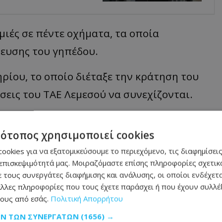
ιές σε πέντε οχήματα, τα οποία
ευσης του γηπέδου.
ρίου, το οποίο διέταξε την κράτηση του
σεις του ΤΑΕ Λεμεσού να συνεχίζονται.
αφέρει ότι για την τύχη του αγώνα θα
τότοπος χρησιμοποιεί cookies
ookies για να εξατομικεύσουμε το περιεχόμενο, τις διαφημίσεις
μάθετε πρώτοι όλες τις
ειδήσεις
επισκεψιμότητά μας. Μοιραζόμαστε επίσης πληροφορίες σχετικά
 τους συνεργάτες διαφήμισης και ανάλυσης, οι οποίοι ενδέχετα
λλες πληροφορίες που τους έχετε παράσχει ή που έχουν συλλέξ
ους από εσάς.
Πολιτική Απορρήτου
ΩΝ ΤΩΝ ΣΥΝΕΡΓΑΤΏΝ
(1656) →