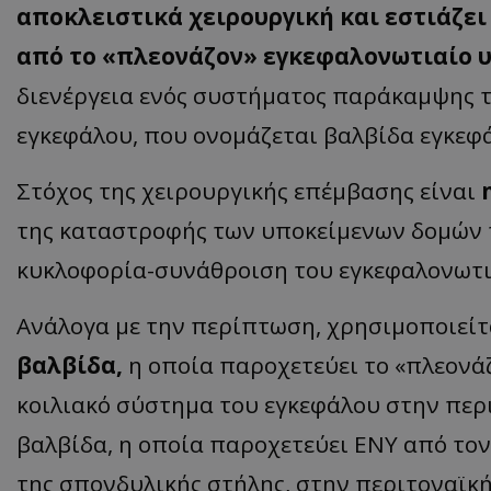
αποκλειστικά χειρουργική και εστιάζε
από το «πλεονάζον» εγκεφαλονωτιαίο 
διενέργεια ενός συστήματος παράκαμψης τ
ASP.NET_SessionI
εγκεφάλου, που ονομάζεται βαλβίδα εγκεφ
Στόχος της χειρουργικής επέμβασης είναι
της καταστροφής των υποκείμενων δομών 
msToken
κυκλοφορία-συνάθροιση του εγκεφαλονωτι
Ανάλογα με την περίπτωση, χρησιμοποιεί
βαλβίδα,
η οποία παροχετεύει το «πλεονά
CookieScriptConse
κοιλιακό σύστημα του εγκεφάλου στην περ
βαλβίδα, η οποία παροχετεύει ΕΝΥ από το
της σπονδυλικής στήλης, στην περιτοναϊκή