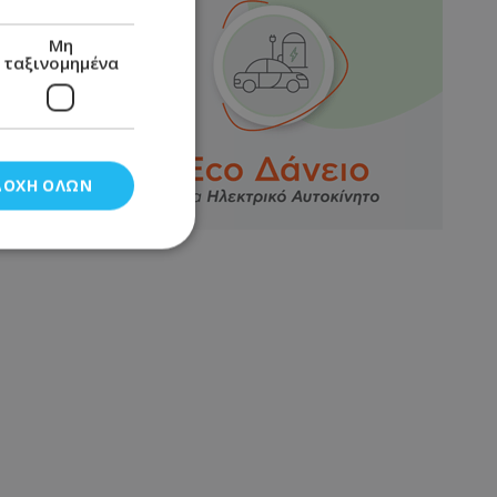
Μη
ταξινομημένα
ΔΟΧΉ ΌΛΩΝ
νομημένα
στη και τη
τητα cookies.
αποθηκεύει το
θεσης του χρήστη
 παρακολούθηση και
τα σύμφωνα με τον
ρρήτου των
ειών.