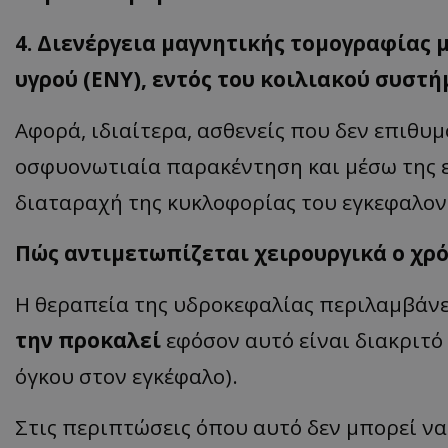
ASP.NET_SessionI
4. Διενέργεια μαγνητικής τομογραφίας 
υγρού (ΕΝΥ), εντός του κοιλιακού συστ
Αφορά, ιδιαίτερα, ασθενείς που δεν επιθυ
VISITOR_PRIVACY
οσφυονωτιαία παρακέντηση και μέσω της ε
διαταραχή της κυκλοφορίας του εγκεφαλον
Πώς αντιμετωπίζεται χειρουργικά ο χρ
Η θεραπεία της υδροκεφαλίας περιλαμβάν
την προκαλεί
εφόσον αυτό είναι διακριτό 
__cf_bm
όγκου στον εγκέφαλο).
Στις περιπτώσεις όπου αυτό δεν μπορεί να 
__cf_bm