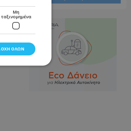
Μη
ταξινομημένα
ΔΟΧΉ ΌΛΩΝ
νομημένα
στη και τη
τητα cookies.
αποθηκεύει το
θεσης του χρήστη
 παρακολούθηση και
τα σύμφωνα με τον
ρρήτου των
ειών.