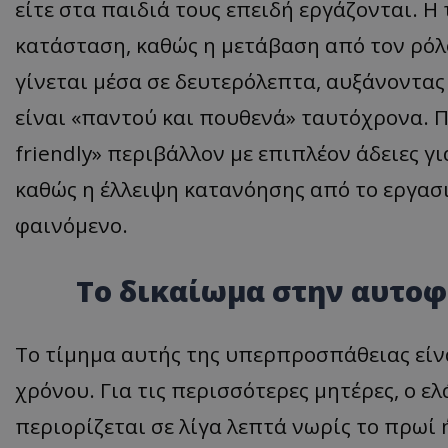
είτε στα παιδιά τους επειδή εργάζονται. Η
ASP.NET_SessionI
κατάσταση, καθώς η μετάβαση από τον ρόλ
γίνεται μέσα σε δευτερόλεπτα, αυξάνοντας 
είναι «παντού και πουθενά» ταυτόχρονα. Πα
friendly» περιβάλλον με επιπλέον άδειες γ
VISITOR_PRIVACY
καθώς η έλλειψη κατανόησης από το εργασ
φαινόμενο.
​Το δικαίωμα στην αυτο
__cf_bm
​Το τίμημα αυτής της υπερπροσπάθειας εί
χρόνου. Για τις περισσότερες μητέρες, ο ε
περιορίζεται σε λίγα λεπτά νωρίς το πρωί 
__cf_bm