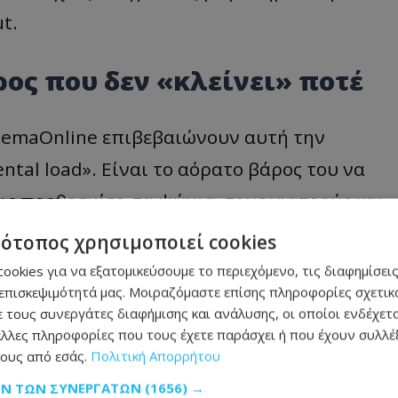
ut.
ρος που δεν «κλείνει» ποτέ
hemaOnline επιβεβαιώνουν αυτή την
ntal load». Είναι το αόρατο βάρος του να
τις προθεσμίες, τα ψώνια, τους γιατρούς και
ύν. Μια εργαζόμενη μητέρα εξομολογείται
τότοπος χρησιμοποιεί cookies
δια, καθώς αν δεν το κάνει, οι
ookies για να εξατομικεύσουμε το περιεχόμενο, τις διαφημίσεις
επισκεψιμότητά μας. Μοιραζόμαστε επίσης πληροφορίες σχετικά
νουν. Αυτή η διαρκής εγρήγορση σημαίνει
 τους συνεργάτες διαφήμισης και ανάλυσης, οι οποίοι ενδέχετα
πτη, εξαντλώντας την ψυχή πολύ πιο βαθιά
λλες πληροφορίες που τους έχετε παράσχει ή που έχουν συλλέξ
ους από εσάς.
Πολιτική Απορρήτου
ΩΝ ΤΩΝ ΣΥΝΕΡΓΑΤΏΝ
(1656) →