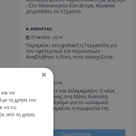
- Στο Νοσοκομείο δύο άτομα, πέρασαν
χειροπέδες σε 51χρονο
Α. ΡΕΠΟΡΤΑΖ
07.08.2026 - 20:14
Παραμένει στη φυλακή η Γερμανίδα για
τον σφετερισμό ε/κ περιουσιών -
Αναβλήθηκε η δίκη, πότε συνεχίζεται
×
ΔΙΕΘΝΗ
07.08.2026 - 19:45
Άγκυρα, Ριάντ και Ισλαμαμπάντ: Ο νέος
 και να
ισχυρός άξονας στη Μέση Ανατολή
 με τη χρήση του
ανοίγει τον δρόμο για το «ισλαμικό
ι να τις
ΝΑΤΟ», τι σημαίνει η συμφωνία της
Μέκκας
ει από τη χρήση
Περισσότερα