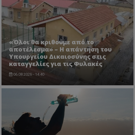
CookieScriptConsent
CookieScript
www.tothemaonline.com
«Όλοι θα κριθούμε από το
αποτέλεσμα» – Η απάντηση του
Υπουργείου Δικαιοσύνης στις
καταγγελίες για τις Φυλακές
06.08.2026 - 14:40
usprivacy
.themasports.tothemaonline.co