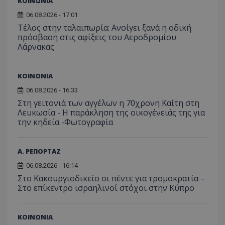
ΚΟΙΝΩΝΙΑ
προβ
περιόδ
ενσω
σύνδεσ
06.08.2026 - 17:01
βίντε
Τέλος στην ταλαιπωρία: Ανοίγει ξανά η οδική
C
1 μήνας
Αυτό τ
Adform
guest_id
1 χρόνος 1
Αυτό
Twitter Inc.
χρησιμ
.adform.net
πρόσβαση στις αφίξεις του Αεροδρομίου
μήνας
ρυθμ
.twitter.com
για τον
το Tw
Λάρνακας
προσδι
αναγ
συχνότ
να π
επισκέ
τον 
τον τρ
του 
ΚΟΙΝΩΝΙΑ
οποίο 
επισκέπ
πρόσβα
06.08.2026 - 16:33
ιστοσε
Στη γειτονιά των αγγέλων η 70χρονη Καίτη στη
Συλλέγε
Λευκωσία - Η παράκληση της οικογένειάς της για
για τις
του χρ
την κηδεία -Φωτογραφία
ιστοσε
ποιες σ
έχουν 
Α. ΡΕΠΟΡΤΑΖ
_ga_J7RS52TMNC
.tothemaonline.com
1 χρόνος 1
Αυτό τ
μήνας
χρησιμ
06.08.2026 - 16:14
από το
Analyti
Στο Κακουργιοδικείο οι πέντε για τρομοκρατία –
διατήρ
Στο επίκεντρο ισραηλινοί στόχοι στην Κύπρο
κατάσ
περιόδ
σύνδεσ
ΚΟΙΝΩΝΙΑ