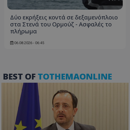
Δύο εκρήξεις κοντά σε δεξαμενόπλοιο
στα Στενά του Ορμούζ - Ασφαλές το
πλήρωμα
06.08.2026 - 06:45
ASP.NET_SessionId
Microsoft Corporation
themasports.tothemaonline.co
BEST OF
TOTHEMAONLINE
VISITOR_PRIVACY_METADATA
YouTube