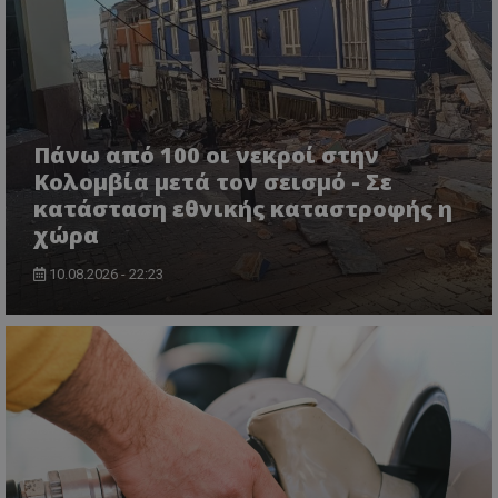
Πάνω από 100 οι νεκροί στην
Κολομβία μετά τον σεισμό - Σε
κατάσταση εθνικής καταστροφής η
usprivacy
.themasports.tothemaonline.co
χώρα
10.08.2026 - 22:23