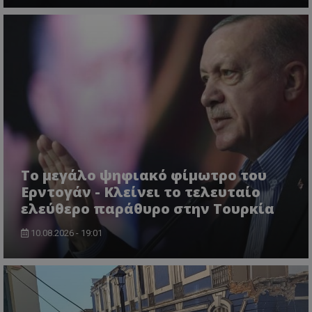
msToken
.tiktok.com
Το μεγάλο ψηφιακό φίμωτρο του
Ερντογάν - Κλείνει το τελευταίο
ελεύθερο παράθυρο στην Τουρκία
10.08.2026 - 19:01
CookieScriptConsent
CookieScript
www.tothemaonline.com