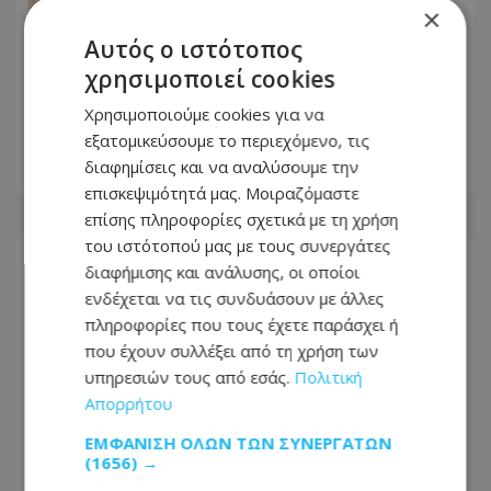
×
Αυτός ο ιστότοπος
χρησιμοποιεί cookies
Πόσο κακό κάνουν οι σαγιονάρες στα
Χρησιμοποιούμε cookies για να
πόδια; Η απάντηση μιας ποδίατρου
εξατομικεύσουμε το περιεχόμενο, τις
διαφημίσεις και να αναλύσουμε την
10.08.2026 - 10:41
επισκεψιμότητά μας. Μοιραζόμαστε
επίσης πληροφορίες σχετικά με τη χρήση
του ιστότοπού μας με τους συνεργάτες
διαφήμισης και ανάλυσης, οι οποίοι
ενδέχεται να τις συνδυάσουν με άλλες
πληροφορίες που τους έχετε παράσχει ή
που έχουν συλλέξει από τη χρήση των
υπηρεσιών τους από εσάς.
Πολιτική
Απορρήτου
ΕΜΦΆΝΙΣΗ ΌΛΩΝ ΤΩΝ ΣΥΝΕΡΓΑΤΏΝ
(1656) →