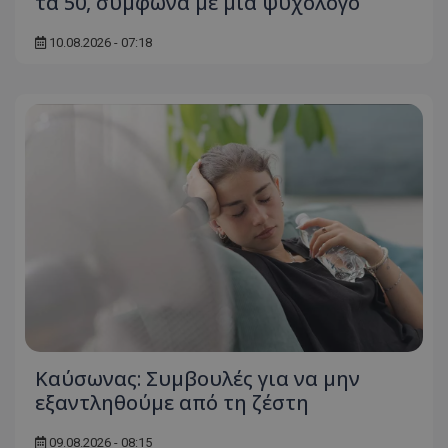
τα 50, σύμφωνα με μια ψυχολόγο
ASP.NET_SessionId
Microsoft Corporation
themasports.tothemaonline.co
10.08.2026 - 07:18
VISITOR_PRIVACY_METADATA
YouTube
.youtube.com
Kαύσωνας: Συμβουλές για να μην
εξαντληθούμε από τη ζέστη
09.08.2026 - 08:15