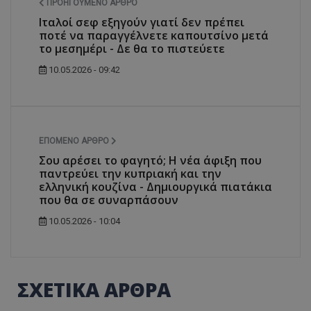
ΠΡΟΗΓΟΎΜΕΝΟ ΆΡΘΡΟ
ASP.NET_SessionId
Microsoft Corporation
Ιταλοί σεφ εξηγούν γιατί δεν πρέπει
themasports.tothemaonline.co
ποτέ να παραγγέλνετε καπουτσίνο μετά
το μεσημέρι - Δε θα το πιστεύετε
10.05.2026 - 09:42
ΕΠΌΜΕΝΟ ΆΡΘΡΟ
Σου αρέσει το φαγητό; Η νέα άφιξη που
παντρεύει την κυπριακή και την
ελληνική κουζίνα - Δημιουργικά πιατάκια
που θα σε συναρπάσουν
VISITOR_PRIVACY_METADATA
YouTube
10.05.2026 - 10:04
.youtube.com
ΣΧΕΤΙΚΑ ΑΡΘΡΑ