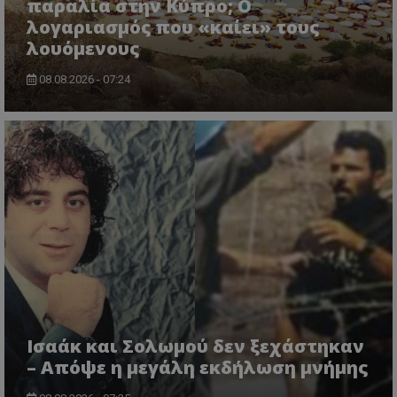
παραλία στην Κύπρο; Ο
λογαριασμός που «καίει» τους
λουόμενους
08.08.2026 - 07:24
Ισαάκ και Σολωμού δεν ξεχάστηκαν
– Απόψε η μεγάλη εκδήλωση μνήμης