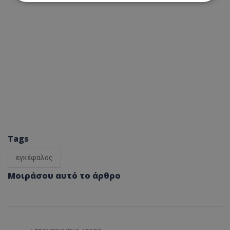
Απολύτως απαραίτητα
Απόδοσης
Στόχευσης
Λειτουργικότητας
Μη ταξινομημένα
Τα απολύτως απαραίτητα cookies επιτρέπουν
βασικές λειτουργίες του ιστότοπου, όπως τη
σύνδεση χρήστη και τη διαχείριση λογαριασμού.
Ο ιστότοπος δεν μπορεί να χρησιμοποιηθεί σωστά
χωρίς τα απολύτως απαραίτητα cookies.
Ονοματεπώνυμο
Προμηθευτής
/
Πεδίο
usprivacy
.lifenewscy.tothemaonline.com
Tags
εγκέφαλος
Μοιράσου αυτό το άρθρο