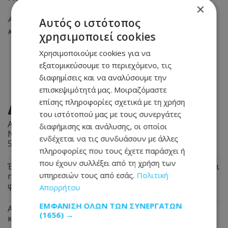
×
Ακολουθήστε το
Tothemaonline.com στο Google News
Αυτός ο ιστότοπος
και μάθετε πρώτοι όλες τις
ειδήσεις
χρησιμοποιεί cookies
Χρησιμοποιούμε cookies για να
εξατομικεύσουμε το περιεχόμενο, τις
διαφημίσεις και να αναλύσουμε την
επισκεψιμότητά μας. Μοιραζόμαστε
επίσης πληροφορίες σχετικά με τη χρήση
ΔΙΑΒΑΣΤΕ ΕΠΙΣΗΣ
του ιστότοπού μας με τους συνεργάτες
Απόπειρα φόνου: Άγρια επίθεση με μαχαίρι - Στο
διαφήμισης και ανάλυσης, οι οποίοι
Νοσοκομείο δύο άτομα, πέρασαν χειροπέδες σε
ενδέχεται να τις συνδυάσουν με άλλες
51χρονο
πληροφορίες που τους έχετε παράσχει ή
που έχουν συλλέξει από τη χρήση των
Έφυγε από τη ζωή ο 58χρονος Μιχάλης - Πότε θα γίνει
υπηρεσιών τους από εσάς.
Πολιτική
η κηδεία και η παράκληση της οικογένειάς - Δείτε
φωτογραφία του
Απορρήτου
ΕΜΦΆΝΙΣΗ ΌΛΩΝ ΤΩΝ ΣΥΝΕΡΓΑΤΏΝ
Αναστάτωση στη Λευκωσία: Μπλόκαρε την είσοδο
(1656) →
και… έφυγε «κυρία» - Δείτε φωτογραφία