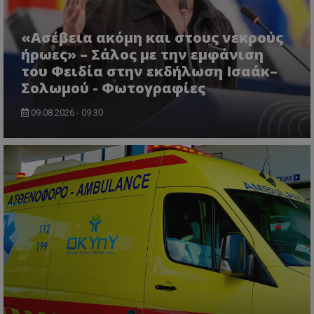
«Ασέβεια ακόμη και στους νεκρούς
ήρωες» – Σάλος με την εμφάνιση
του Φειδία στην εκδήλωση Ισαάκ–
Σολωμού - Φωτογραφίες
09.08.2026 - 09:30
CookieScriptConsent
CookieScript
www.tothemaonline.com