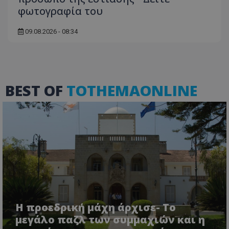
φωτογραφία του
Τα απολύτως απαραίτητα cookies επιτρέπουν
βασικές λειτουργίες του ιστότοπου, όπως τη
σύνδεση χρήστη και τη διαχείριση λογαριασμού.
09.08.2026 - 08:34
Ο ιστότοπος δεν μπορεί να χρησιμοποιηθεί σωστά
χωρίς τα απολύτως απαραίτητα cookies.
Ονοματεπώνυμο
Προμηθευτής
/
Πεδίο
usprivacy
.lifenewscy.tothemaonline.com
BEST OF
TOTHEMAONLINE
ASP.NET_SessionId
Microsoft Corporation
themasports.tothemaonline.co
Η προεδρική μάχη άρχισε- Το
μεγάλο παζλ των συμμαχιών και η