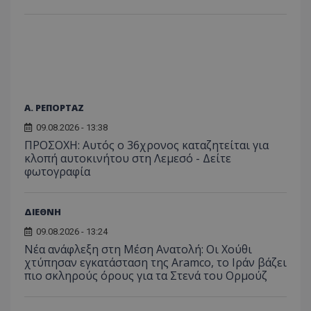
ιστοσε
ποιες σ
έχουν 
_ga_J7RS52TMNC
.tothemaonline.com
1 χρόνος 1
Αυτό τ
μήνας
χρησιμ
από το
Analyti
διατήρ
κατάσ
περιόδ
Α. ΡΕΠΟΡΤΑΖ
σύνδεσ
09.08.2026 - 13:38
ΠΡΟΣΟΧΗ: Αυτός ο 36χρονος καταζητείται για
κλοπή αυτοκινήτου στη Λεμεσό - Δείτε
φωτογραφία
ΔΙΕΘΝΗ
09.08.2026 - 13:24
Νέα ανάφλεξη στη Μέση Ανατολή: Οι Χούθι
χτύπησαν εγκατάσταση της Aramco, το Ιράν βάζει
πιο σκληρούς όρους για τα Στενά του Ορμούζ