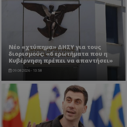
ASP.NET_SessionId
Microsoft Corporation
Νέο «χτύπημα» ΔΗΣΥ για τους
lifenewscy.tothemaonline.com
διορισμούς: «6 ερωτήματα που η
Κυβέρνηση πρέπει να απαντήσει»
09.08.2026 - 13:58
msToken
.tiktok.com