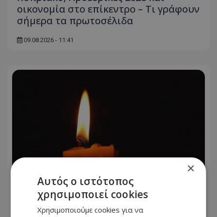
οικονομία στο επίκεντρο – Τι γράφουν
σήμερα τα πρωτοσέλιδα
09.08.2026 - 11:41
×
Αυτός ο ιστότοπος
χρησιμοποιεί cookies
Στη γειτονιά των αγγέλων ο Ανδρέας
Χρησιμοποιούμε cookies για να
Δημητρίου – Πότε θα γίνει η κηδεία –