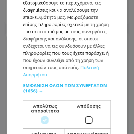
εξατομικεύσουμε το περιεχόμενο, τις
Δείτε φωτογραφία του
διαφημίσεις και να αναλύσουμε την
επισκεψιμότητά μας. Μοιραζόμαστε
09.08.2026 - 10:17
επίσης πληροφορίες σχετικά με τη χρήση
του ιστότοπού μας με τους συνεργάτες
διαφήμισης και ανάλυσης, οι οποίοι
ενδέχεται να τις συνδυάσουν με άλλες
πληροφορίες που τους έχετε παράσχει ή
που έχουν συλλέξει από τη χρήση των
υπηρεσιών τους από εσάς.
Πολιτική
Απορρήτου
ΕΜΦΆΝΙΣΗ ΌΛΩΝ ΤΩΝ ΣΥΝΕΡΓΑΤΏΝ
(1656) →
Απολύτως
Απόδοσης
απαραίτητα
«Ασέβεια ακόμη και στους νεκρούς
ήρωες» – Σάλος με την εμφάνιση του
Φειδία στην εκδήλωση Ισαάκ–
Στόχευσης
Λειτουργικότητας