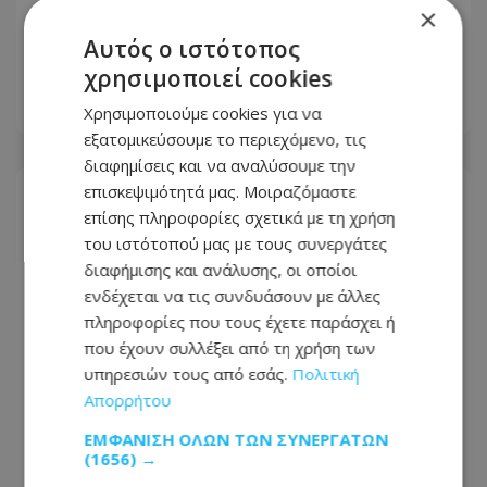
Οι επιχειρήσεις των 90 ημερών: Το
×
μεγάλο στοίχημα που κρίνει ολόκληρη
Αυτός ο ιστότοπος
τη χρονιά
χρησιμοποιεί cookies
Χρησιμοποιούμε cookies για να
05.08.2026 - 06:20
εξατομικεύσουμε το περιεχόμενο, τις
διαφημίσεις και να αναλύσουμε την
επισκεψιμότητά μας. Μοιραζόμαστε
επίσης πληροφορίες σχετικά με τη χρήση
του ιστότοπού μας με τους συνεργάτες
διαφήμισης και ανάλυσης, οι οποίοι
ενδέχεται να τις συνδυάσουν με άλλες
πληροφορίες που τους έχετε παράσχει ή
που έχουν συλλέξει από τη χρήση των
υπηρεσιών τους από εσάς.
Πολιτική
Απορρήτου
ΕΜΦΆΝΙΣΗ ΌΛΩΝ ΤΩΝ ΣΥΝΕΡΓΑΤΏΝ
(1656) →
«Χρυσός» ο νέος δασμός - Πόσα