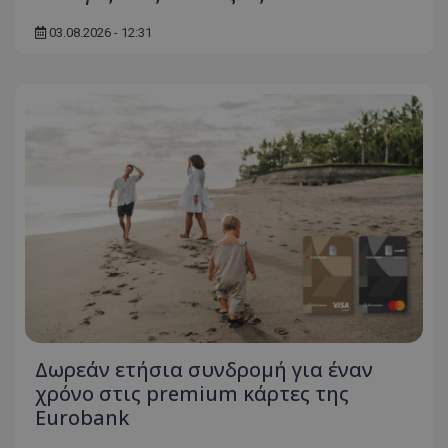
ASP.NET_SessionId
Microsoft Corporation
03.08.2026 - 12:31
themasports.tothemaonline.co
VISITOR_PRIVACY_METADATA
YouTube
.youtube.com
Δωρεάν ετήσια συνδρομή για έναν
χρόνο στις premium κάρτες της
Eurobank