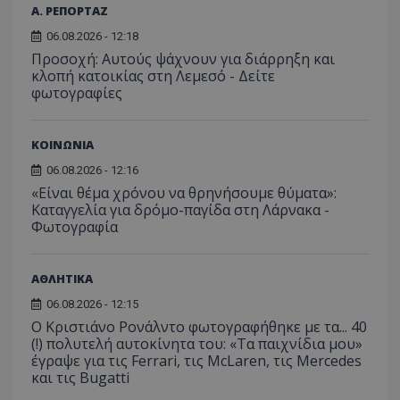
τον 
τον τρ
Α. ΡΕΠΟΡΤΑΖ
του 
οποίο 
επισκέπ
06.08.2026 - 12:18
πρόσβα
Προσοχή: Αυτούς ψάχνουν για διάρρηξη και
ιστοσε
Συλλέγε
κλοπή κατοικίας στη Λεμεσό - Δείτε
για τις
φωτογραφίες
του χρ
ιστοσε
ποιες σ
έχουν 
ΚΟΙΝΩΝΙΑ
_ga_J7RS52TMNC
.tothemaonline.com
1 χρόνος 1
Αυτό τ
06.08.2026 - 12:16
μήνας
χρησιμ
από το
«Είναι θέμα χρόνου να θρηνήσουμε θύματα»:
Analyti
Καταγγελία για δρόμο-παγίδα στη Λάρνακα -
διατήρ
κατάσ
Φωτογραφία
περιόδ
σύνδεσ
ΑΘΛΗΤΙΚΑ
06.08.2026 - 12:15
Ο Κριστιάνο Ρονάλντο φωτογραφήθηκε με τα... 40
(!) πολυτελή αυτοκίνητα του: «Τα παιχνίδια μου»
έγραψε για τις Ferrari, τις McLaren, τις Mercedes
και τις Bugatti