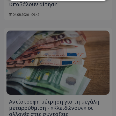
υποβάλουν αίτηση
Απολύτως απαραίτητα
Απόδοσης
04.08.2026 - 09:42
Στόχευσης
Λειτουργικότητας
Μη ταξινομημένα
Τα απολύτως απαραίτητα cookies επιτρέπουν
βασικές λειτουργίες του ιστότοπου, όπως τη
σύνδεση χρήστη και τη διαχείριση λογαριασμού.
Ο ιστότοπος δεν μπορεί να χρησιμοποιηθεί σωστά
χωρίς τα απολύτως απαραίτητα cookies.
Ονοματεπώνυμο
Προμηθευτής
/
Πεδίο
usprivacy
.lifenewscy.tothemaonline.com
Αντίστροφη μέτρηση για τη μεγάλη
μεταρρύθμιση - «Κλειδώνουν» οι
αλλαγές στις συντάξεις