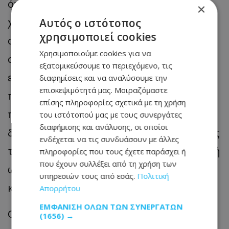
ότι κατά τη διάρκεια αυτών των 30
×
χρόνων λειτουργίας του ΧΑΚ η κυπριακή
Αυτός ο ιστότοπος
χρησιμοποιεί cookies
οικονομία αντιμετώπισε επιτυχώς
Χρησιμοποιούμε cookies για να
σημαντικές προκλήσεις και αξιοποίησε
εξατομικεύσουμε το περιεχόμενο, τις
ευκαιρίες μέσα από την ευελιξία και την
διαφημίσεις και να αναλύσουμε την
επισκεψιμότητά μας. Μοιραζόμαστε
προσαρμοστικότητά της για να
επίσης πληροφορίες σχετικά με τη χρήση
προσθέσει ότι το Χρηματιστήριο, με τον
του ιστότοπού μας με τους συνεργάτες
διαφήμισης και ανάλυσης, οι οποίοι
δικό του ρόλο, στήριξε κάθε στάδιο αυτής
ενδέχεται να τις συνδυάσουν με άλλες
της πορείας, συμβάλλοντας στη σταδιακή
πληροφορίες που τους έχετε παράσχει ή
που έχουν συλλέξει από τη χρήση των
ωρίμανση και ανάπτυξη των αγορών
υπηρεσιών τους από εσάς.
Πολιτική
κεφαλαίου στη χώρα μας.
Απορρήτου
ΕΜΦΆΝΙΣΗ ΌΛΩΝ ΤΩΝ ΣΥΝΕΡΓΑΤΏΝ
Ο κ. Κεραυνός σημείωσε ότι είναι πιο
(1656) →