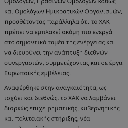
Ομολόγων, Πράσινων Ομολόγων καθώς
και Ομολόγων Ημικρατικών Οργανισμών,
προσθέτοντας παράλληλα ότι το ΧΑΚ
msToken
.tiktok.com
πρέπει να εμπλακεί ακόμη πιο ενεργά
στο σημαντικό τομέα της ενέργειας και
να διευρύνει την ανάπτυξη διεθνών
συνεργασιών, συμμετέχοντας και σε έργα
Ευρωπαϊκής εμβέλειας.
Αναφέρθηκε στην αναγκαιότητα, ως
ισχύει και διεθνώς, το ΧΑΚ να λαμβάνει
διαρκώς επιχειρηματικής, κυβερνητικής
CookieScriptConsent
CookieScript
www.tothemaonline.com
και πολιτειακής στήριξης, νέα