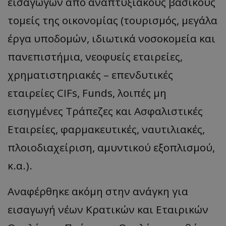
εισαγωγών από αναπτυξιακούς βασικούς
τομείς της οικονομίας (τουρισμός, μεγάλα
__cf_bm
Cloudflare Inc.
.twitter.com
έργα υποδομών, ιδιωτικά νοσοκομεία και
πανεπιστήμια, νεοφυείς εταιρείες,
χρηματιστηριακές – επενδυτικές
εταιρείες CIFs, Funds, λοιπές μη
εισηγμένες Τράπεζες και Ασφαλιστικές
Εταιρείες, φαρμακευτικές, ναυτιλιακές,
ASP.NET_SessionId
Microsoft Corporation
lifenewscy.tothemaonline.com
πλοιοδιαχείριση, αμυντικού εξοπλισμού,
κ.α.).
Αναφέρθηκε ακόμη στην ανάγκη για
εισαγωγή νέων Κρατικών και Εταιρικών