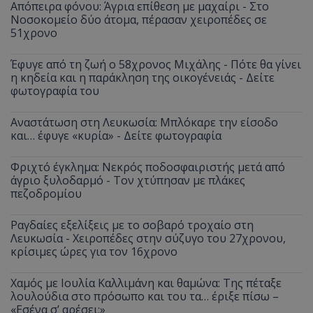
Απόπειρα φόνου: Άγρια επίθεση με μαχαίρι - Στο
Νοσοκομείο δύο άτομα, πέρασαν χειροπέδες σε
51χρονο
Έφυγε από τη ζωή ο 58χρονος Μιχάλης - Πότε θα γίνει
η κηδεία και η παράκληση της οικογένειάς - Δείτε
φωτογραφία του
Αναστάτωση στη Λευκωσία: Μπλόκαρε την είσοδο
και… έφυγε «κυρία» - Δείτε φωτογραφία
Φριχτό έγκλημα: Νεκρός ποδοσφαιριστής μετά από
άγριο ξυλοδαρμό - Τον χτύπησαν με πλάκες
πεζοδρομίου
Ραγδαίες εξελίξεις με το σοβαρό τροχαίο στη
Λευκωσία - Χειροπέδες στην σύζυγο του 27χρονου,
κρίσιμες ώρες για τον 16χρονο
Χαμός με Ιουλία Καλλιμάνη και θαμώνα: Της πέταξε
λουλούδια στο πρόσωπο και του τα… έριξε πίσω –
«Εσένα σ’ αρέσει;»