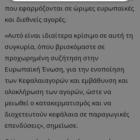
που εφαρμόζονται σε ώριμες ευρωπαϊκές
Απολύτως απαραίτητα
Απόδοσης
και διεθνείς αγορές.
Στόχευσης
Λειτουργικότητας
Μη ταξινομημένα
«Αυτό είναι ιδιαίτερα κρίσιμο σε αυτή τη
Τα απολύτως απαραίτητα cookies επιτρέπουν
συγκυρία, όπου βρισκόμαστε σε
βασικές λειτουργίες του ιστότοπου, όπως τη
σύνδεση χρήστη και τη διαχείριση λογαριασμού.
προχωρημένη συζήτηση στην
Ο ιστότοπος δεν μπορεί να χρησιμοποιηθεί σωστά
χωρίς τα απολύτως απαραίτητα cookies.
Ευρωπαϊκή Ένωση, για την ενοποίηση
Ονοματεπώνυμο
Προμηθευτής
/
Πεδίο
των Κεφαλαιαγορών και εμβάθυνση και
usprivacy
.lifenewscy.tothemaonline.com
ολοκλήρωση των αγορών, ώστε να
μειωθεί ο κατακερματισμός και να
διοχετευτούν κεφάλαια σε παραγωγικές
επενδύσεις», σημείωσε.