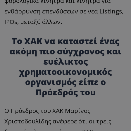
φορολογικά κίνητρα και κίνητρα για
ενθάρρυνση επενδύσεων σε νέα Listings,
IPOs, μεταξύ άλλων.
Το ΧΑΚ να καταστεί ένας
ακόμη πιο σύγχρονος και
usprivacy
.themasports.tothemaonline.co
ευέλικτος
χρηματοοικονομικός
οργανισμός είπε ο
Πρόεδρός του
Ο Πρόεδρος του ΧΑΚ Μαρίνος
Χριστοδουλίδης ανέφερε ότι οι τρεις