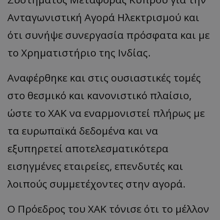
τον 
τον τρ
του 
οποίο 
Ανταγωνιστική Αγορά Ηλεκτρισμού και
επισκέπ
πρόσβα
ότι συνήψε συνεργασία πρόσφατα και με
ιστοσε
Συλλέγε
για τις
το Χρηματιστήριο της Ινδίας.
του χρ
ιστοσε
ποιες σ
έχουν 
Αναφέρθηκε και στις ουσιαστικές τομές
_ga_J7RS52TMNC
.tothemaonline.com
1 χρόνος 1
Αυτό τ
στο θεσμικό και κανονιστικό πλαίσιο,
μήνας
χρησιμ
από το
Analyti
ώστε το ΧΑΚ να εναρμονιστεί πλήρως με
διατήρ
κατάσ
τα ευρωπαϊκά δεδομένα και να
περιόδ
σύνδεσ
εξυπηρετεί αποτελεσματικότερα
εισηγμένες εταιρείες, επενδυτές και
λοιπούς συμμετέχοντες στην αγορά.
Ο Πρόεδρος του ΧΑΚ τόνισε ότι το μέλλον