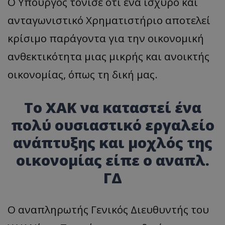
Ο Υπουργός τόνισε ότι ένα ισχυρό και
ASP.NET_SessionId
Microsoft Corporation
ανταγωνιστικό Χρηματιστήριο αποτελεί
themasports.tothemaonline.co
κρίσιμο παράγοντα για την οικονομική
ανθεκτικότητα μιας μικρής και ανοικτής
οικονομίας, όπως τη δική μας.
Το ΧΑΚ να καταστεί ένα
πολύ ουσιαστικό εργαλείο
ανάπτυξης και μοχλός της
VISITOR_PRIVACY_METADATA
YouTube
οικονομίας είπε ο αναπλ.
.youtube.com
ΓΔ
Ο αναπληρωτής Γενικός Διευθυντής του