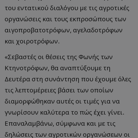
του εντατικού διαλόγου με τις αγροτικές
ASP.NET_SessionId
Microsoft Corporation
themasports.tothemaonline.co
οργανώσεις και τους εκπροσώπους των
αιγοπροβατοτρόφων, αγελαδοτρόφων
και χοιροτρόφων.
«Σεβαστές οι θέσεις της Φωνής των
Κτηνοτρόφων, θα αναπτύξουμε τη
Δευτέρα στη συνάντηση που έχουμε όλες
τις λεπτομέρειες βάσει των οποίων
VISITOR_PRIVACY_METADATA
YouTube
.youtube.com
διαμορφώθηκαν αυτές οι τιμές για να
γνωρίσουν καλύτερα το πώς έχει γίνει.
Επαναλαμβάνω, σύμφωνα και με τις
δηλώσεις των αγροτικών οργανώσεων οι