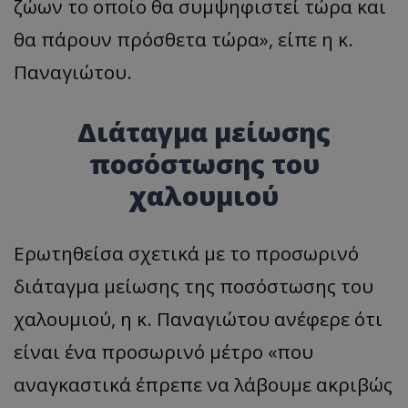
ζώων το οποίο θα συμψηφιστεί τώρα και
θα πάρουν πρόσθετα τώρα», είπε η κ.
Παναγιώτου.
msToken
.tiktok.com
Διάταγμα μείωσης
ποσόστωσης του
χαλουμιού
Ερωτηθείσα σχετικά με το προσωρινό
διάταγμα μείωσης της ποσόστωσης του
χαλουμιού, η κ. Παναγιώτου ανέφερε ότι
είναι ένα προσωρινό μέτρο «που
CookieScriptConsent
CookieScript
www.tothemaonline.com
αναγκαστικά έπρεπε να λάβουμε ακριβώς