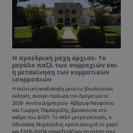
Η προεδρική μάχη άρχισε- Το
μεγάλο παζλ των συμμαχιών και
η μετακίνηση των κομματικών
ισορροπιών
Η πολιτική αναδιάταξη μετά τις βουλευτικές
εκλογές, ανοίγει πρόωρα τον δρόμο για το
2028- Αννίτα Δημητρίου- Αβέρωφ Νεοφύτου
και Γιώργος Παμπορίδης, βρισκονται στο
κάδρο του ΔΗΣΥ. Το ΑΚΕΛ μετρά επιλογές, ο
Οδυσσέας Μιχαηλίδης κρατά ανοιχτό το χαρτί
και ΕΔΕΚ-ΔΗΠΑ επανεξετάζουν τη σχέση τους