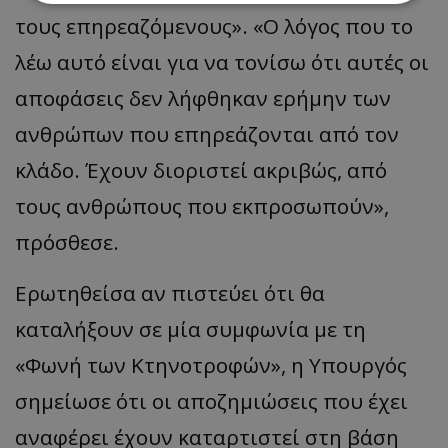
τους επηρεαζόμενους». «Ο λόγος που το
Απολύτως απαραίτητα
Απόδοσης
λέω αυτό είναι για να τονίσω ότι αυτές οι
Στόχευσης
Λειτουργικότητας
αποφάσεις δεν λήφθηκαν ερήμην των
Μη ταξινομημένα
ανθρώπων που επηρεάζονται από τον
Τα απολύτως απαραίτητα cookies επιτρέπουν
βασικές λειτουργίες του ιστότοπου, όπως τη
κλάδο. Έχουν διοριστεί ακριβώς, από
σύνδεση χρήστη και τη διαχείριση λογαριασμού.
Ο ιστότοπος δεν μπορεί να χρησιμοποιηθεί σωστά
τους ανθρώπους που εκπροσωπούν»,
χωρίς τα απολύτως απαραίτητα cookies.
Ονοματεπώνυμο
Προμηθευτής
/
Πεδίο
πρόσθεσε.
usprivacy
.lifenewscy.tothemaonline.com
Ερωτηθείσα αν πιστεύει ότι θα
καταλήξουν σε μία συμφωνία με τη
«Φωνή των Κτηνοτροφών», η Υπουργός
σημείωσε ότι οι αποζημιώσεις που έχει
αναφέρει έχουν καταρτιστεί στη βάση