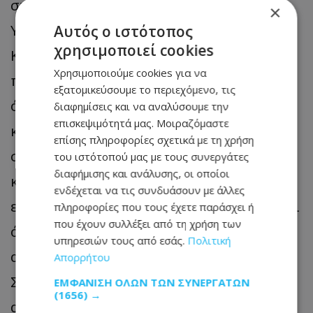
στη Συμβουλευτική Επιτροπή, η
×
Υπουργός σημείωσε ότι η «Φωνή των
Αυτός ο ιστότοπος
χρησιμοποιεί cookies
Κτηνοτρόφων» έχει δραστηριοποιηθεί
Χρησιμοποιούμε cookies για να
πολύ πρόσφατα και ότι εκπροσωπεί,
εξατομικεύσουμε το περιεχόμενο, τις
όπως και οι αγροτικές οργανώσεις αλλά
διαφημίσεις και να αναλύσουμε την
επισκεψιμότητά μας. Μοιραζόμαστε
και οι υπόλοιποι κτηνοτρόφοι που
επίσης πληροφορίες σχετικά με τη χρήση
συμμετέχουν στην Επιτροπή, μέρος των
του ιστότοπού μας με τους συνεργάτες
διαφήμισης και ανάλυσης, οι οποίοι
κτηνοτρόφων, οι οποίοι έχουν
ενδέχεται να τις συνδυάσουν με άλλες
επαναδραστηριοποιηθεί. Υπενθύμισε ότι
πληροφορίες που τους έχετε παράσχει ή
που έχουν συλλέξει από τη χρήση των
όταν ανακοινώθηκε τον Μάρτιο η
υπηρεσιών τους από εσάς.
Πολιτική
απόφαση για τη σύσταση της Ειδικής
Απορρήτου
Συμβουλευτικής Επιτροπής οι
ΕΜΦΆΝΙΣΗ ΌΛΩΝ ΤΩΝ ΣΥΝΕΡΓΑΤΏΝ
(1656) →
αιγοπροβατοτρόφοι είχαν ορίσει τον