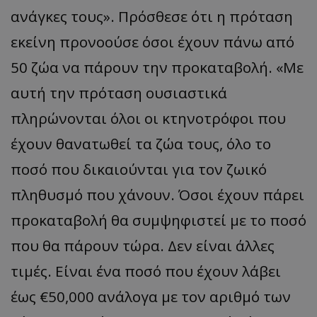
ανάγκες τους». Πρόσθεσε ότι η πρόταση
__cf_bm
Cloudflare Inc.
εκείνη προνοούσε όσοι έχουν πάνω από
.twitter.com
50 ζώα να πάρουν την προκαταβολή. «Με
αυτή την πρόταση ουσιαστικά
πληρώνονται όλοι οι κτηνοτρόφοι που
έχουν θανατωθεί τα ζώα τους, όλο το
ποσό που δικαιούνται για τον ζωικό
ASP.NET_SessionId
Microsoft Corporation
πληθυσμό που χάνουν. Όσοι έχουν πάρει
lifenewscy.tothemaonline.com
προκαταβολή θα συμψηφιστεί με το ποσό
που θα πάρουν τώρα. Δεν είναι άλλες
τιμές. Είναι ένα ποσό που έχουν λάβει
έως €50,000 ανάλογα με τον αριθμό των