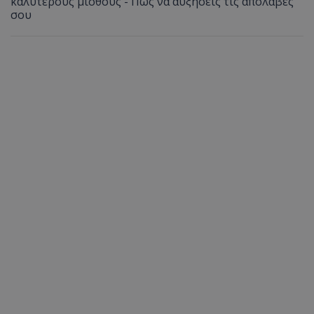
καλύτερους μισθούς - Πώς να αυξήσεις τις απολαβές
σου