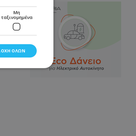
Μη
ταξινομημένα
ΔΟΧΉ ΌΛΩΝ
νομημένα
στη και τη
τητα cookies.
αποθηκεύει το
θεσης του χρήστη
 παρακολούθηση και
τα σύμφωνα με τον
ρρήτου των
ειών.