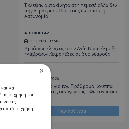
Έκλεψαν αυτοκίνητο στη Λεμεσό αλλά δεν
πήγαν μακριά – Πώς τους εντόπισε η
Αστυνομία
Α. ΡΕΠΟΡΤΑΖ
08.08.2026 - 09:45
Βραδινός έλεγχος στην Αγία Νάπα έκρυβε
«λαβράκι»: Χειροπέδες σε δύο νεαρούς
×
ΚΟΙΝΩΝΙΑ
08.08.2026 - 09:23
Βαρύ πένθος για τον Πρόδρομο Κούππα: Η
 και να
παράκληση της οικογένειας - Φωτογραφία
 με τη χρήση του
ι να τις
ει από τη χρήση
Περισσότερα