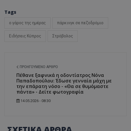
Tags
ο γάρος της ημέρας
πάρκινγκ σε πεζοδρόμιο
ASP.NET_SessionI
Ειδήσεις Κύπρος
Στρόβολος
msToken
ΠΡΟΗΓΟΎΜΕΝΟ ΆΡΘΡΟ
Πέθανε ξαφνικά η οδοντίατρος Νόνα
Παπαδοπούλου: Έδωσε γενναία μάχη με
την επάρατη νόσο - «Θα σε θυμόμαστε
πάντα» - Δείτε φωτογραφία
14.05.2026 - 08:30
CookieScriptConse
ΣΧΕΤΙΚΑ ΑΡΘΡΑ