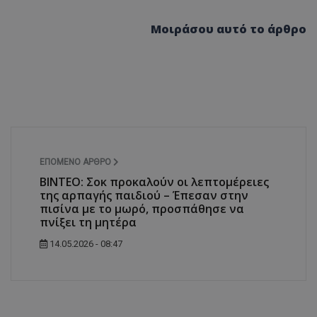
δευτερόλεπτα
για τη διάκρισ
.twitter.com
και ρομπότ. Αυτ
για τον ιστότοπ
Μοιράσου αυτό το άρθρο
κάνει έγκυρες α
τη χρήση του ι
d
συνεδρία
Αυτό το cookie 
Microsoft Corporation
Doubleclick και
lifenewscy.tothemaonline.com
πληροφορίες σχ
με τον οποίο ο 
χρησιμοποιεί το
τυχόν διαφημίσ
έχει δει ο τελικ
επισκεφθεί τον 
.tiktok.com
1 εβδομάδα 3
Αυτό το cookie 
μέρες
για σκοπούς τα
ΕΠΌΜΕΝΟ ΆΡΘΡΟ
ασφάλειας, εξα
ΒΙΝΤΕΟ: Σοκ προκαλούν οι λεπτομέρειες
χρήστες παραμέ
και τα δεδομένα
της αρπαγής παιδιού – Έπεσαν στην
εξασφαλισμένα
πισίνα με το μωρό, προσπάθησε να
περιηγούνται μ
πνίξει τη μητέρα
ιστοσελίδας ή 
τις υπηρεσίες τ
14.05.2026 - 08:47
nt
4 εβδομάδες
Αυτό το cookie 
CookieScript
2 μέρες
από την υπηρεσί
www.tothemaonline.com
Script.com για 
προτιμήσεις συ
επισκέπτη Είναι
banner cookie 
να λειτουργεί σ