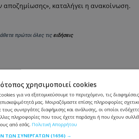
 αποζημίωσης», καταλήγει η ανακοίνωση.
μάθετε πρώτοι όλες τις
ειδήσεις
τότοπος χρησιμοποιεί cookies
 στη φωτιά και παραλίγο να καεί ολόκληρο το
ookies για να εξατομικεύσουμε το περιεχόμενο, τις διαφημίσεις
επισκεψιμότητά μας. Μοιραζόμαστε επίσης πληροφορίες σχετικά
 τους συνεργάτες διαφήμισης και ανάλυσης, οι οποίοι ενδέχετα
ρομο - Δείτε σε ποιο σημείο
λλες πληροφορίες που τους έχετε παράσχει ή που έχουν συλλέξ
ους από εσάς.
Πολιτική Απορρήτου
αράκληση της οικογένειας - Φωτογραφία
ΩΝ ΤΩΝ ΣΥΝΕΡΓΑΤΏΝ
(1656) →