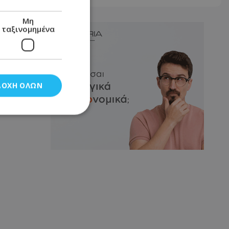
Μη
ταξινομημένα
ΔΟΧΉ ΌΛΩΝ
νομημένα
στη και τη
τητα cookies.
αποθηκεύει το
θεσης του χρήστη
 παρακολούθηση και
τα σύμφωνα με τον
ρρήτου των
ειών.