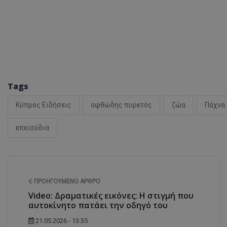
ASP.NET_SessionI
VISITOR_PRIVACY
Tags
Κύπρος Ειδήσεις
αφθώδης πυρετός
ζώα
Πάχνα
επεισόδια
__cf_bm
ΠΡΟΗΓΟΎΜΕΝΟ ΆΡΘΡΟ
Video: Δραματικές εικόνες: Η στιγμή που
αυτοκίνητο πατάει την οδηγό του
21.05.2026 - 13:35
__cf_bm