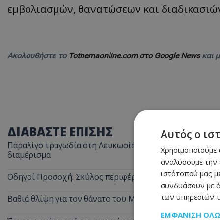
εμβολιασμών, θανατώσεων και διαδικασιών
Ακολουθήστε το
Tothemaonline.com στο Google News
και 
ΔΙΑΒΑΣΤΕ ΕΠΙΣΗΣ
Αυτός ο ισ
Παραλίγο τραγωδία στη Λευκωσία: Ξέχασε την κατσαρόλα
Χρησιμοποιούμε c
διαμέρισμα
αναλύσουμε την 
ιστότοπού μας με
Οδηγοί Προσοχή: Σκύλος περιφέρεται στον αυτοκινητόδ
συνδυάσουν με ά
των υπηρεσιών τ
Βαθιά θλίψη για τον θάνατο του Μάριου Γιασσουμή: Η π
ΕΜΦΆΝΙΣΗ ΌΛ