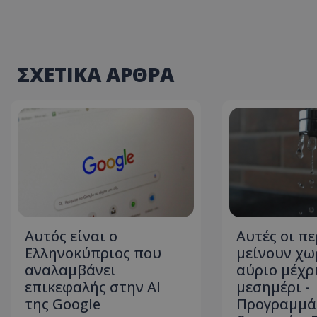
ASP.NET_SessionI
ΣΧΕΤΙΚΑ ΑΡΘΡΑ
msToken
Αυτός είναι ο
Αυτές οι πε
Ελληνοκύπριος που
μείνουν χω
CookieScriptConse
αναλαμβάνει
αύριο μέχρ
επικεφαλής στην ΑΙ
μεσημέρι -
της Google
Προγραμμά