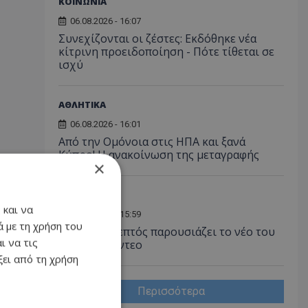
ΚΟΙΝΩΝΙΑ
06.08.2026 - 16:07
Συνεχίζονται οι ζέστες: Εκδόθηκε νέα
κίτρινη προειδοποίηση - Πότε τίθεται σε
ισχύ
ΑΘΛΗΤΙΚΑ
06.08.2026 - 16:01
Από την Ομόνοια στις ΗΠΑ και ξανά
Κύπρο! Η ανακοίνωση της μεταγραφής
×
ΟΙΚΟΝΟΜΙΑ
 και να
06.08.2026 - 15:59
 με τη χρήση του
Ο Όμιλος Λεπτός παρουσιάζει το νέο του
ι να τις
εταιρικό βίντεο
ει από τη χρήση
Περισσότερα