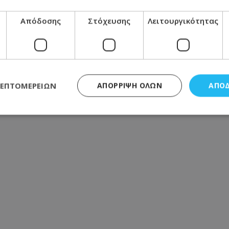
ήσεις: Τι δείχνουν οι προβλέψεις για τον
Απόδοσης
Στόχευσης
Λειτουργικότητας
στη Λάρνακα προκαλεί οργή - Φωτογραφία
α ξημερώματα - Την έσβησαν οι ιδιοκτήτες πριν φτάσει
ΛΕΠΤΟΜΕΡΕΙΏΝ
ΑΠΌΡΡΙΨΗ ΌΛΩΝ
ΑΠΟ
ς απαραίτητα
Απόδοσης
Στόχευσης
Λειτουργικότητας
Μη ταξι
τητα cookies επιτρέπουν βασικές λειτουργίες του ιστότοπου, όπως τη σύνδεση χρή
σμού. Ο ιστότοπος δεν μπορεί να χρησιμοποιηθεί σωστά χωρίς τα απολύτως απαραί
Προμηθευτής
/
Πεδίο
Λήξη
Περιγραφή
.lifenewscy.tothemaonline.com
1 χρόνος 3
Αυτό το cookie 
εβδομάδες
κράτος συγκατά
σχετικά με την
την ιδιωτικότη
κανονισμό απο
Ηνωμένων Πολιτ