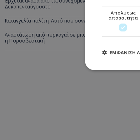
Έρχεται ανάσα από τις συνεχόμενες κίτρινες προειδοποι
Δεκαπενταύγουστο
Απολύτως
απαραίτητα
Καταγγελία πολίτη: Αυτό που συνέβη στις θέσεις ΑμεΑ 
Αναστάτωση από πυρκαγιά σε μπυραρία στην Αγία Νάπα τ
η Πυροσβεστική
ΕΜΦΆΝΙΣΗ 
Απολύτω
Τα απολύτως απαραί
διαχείριση λογαρια
Ονοματεπώνυμο
usprivacy